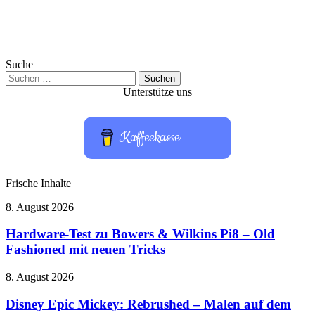
Suche
Suchen
nach:
Unterstütze uns
Kaffeekasse
Frische Inhalte
Hardware-
8. August 2026
Test
zu
Hardware-Test zu Bowers & Wilkins Pi8 – Old
Bowers
Fashioned mit neuen Tricks
&
Wilkins
Disney
8. August 2026
Pi8
Epic
–
Mickey:
Disney Epic Mickey: Rebrushed – Malen auf dem
Old
Rebrushed