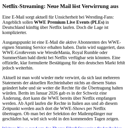
Netflix-Streaming: Neue Mail löst Verwirrung aus
Eine E-Mail sorgt aktuell für Unsicherheit bei Wrestling-Fans:
Angeblich sollen
WWE Premium Live Events (PLEs)
in
Deutschland künftig über
Netflix
laufen. Doch die Lage ist
komplizierter.
Ausgangspunkt ist eine E-Mail die aktive Abonnenten des WWE-
eignen Straming Service erhalten haben. Darin wird suggeriert, dass
WWE-Großevents wie WrestleMania, Royal Rumble oder
SummerSlam bald direkt bei Netflix verfügbar sein könnten. Eine
offizielle, klar formulierte Bestätigung für den deutschen Markt fehlt
jedoch weiterhin.
Aktuell ist man wohl wieder mehr verwirrt, da sich laut mehreren
Statements der aktuellen Rechteinhaber nichts an diesem Status
geändert habe und sie weiter die Rechte für die Übertragung halten
würden. Berits im Januar 2026 gab es in der Schweiz eine
Änderung, dort kann die WWE bereits über Netflix empfangen
werden. Ab April laufen die Rechte in Italien aus und ab diesem
Zeitpunkt werden auch dort die WWE-Shows per Netflix
übertragen. Ob man bei der Selektion der Mailempfänger nur
geschlafen hat, wird sich wohl in den kommenden Tagen zeigen.