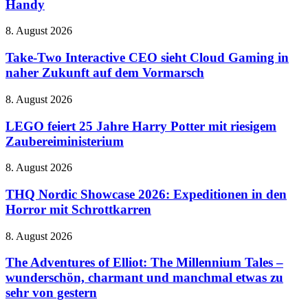
Handy
Fashioned
–
mit
Malen
neuen
Take-
8. August 2026
auf
Tricks
Two
dem
Interactive
Take-Two Interactive CEO sieht Cloud Gaming in
Handy
CEO
naher Zukunft auf dem Vormarsch
sieht
Cloud
LEGO
8. August 2026
Gaming
feiert
in
25
LEGO feiert 25 Jahre Harry Potter mit riesigem
naher
Jahre
Zaubereiministerium
Zukunft
Harry
auf
Potter
dem
THQ
8. August 2026
mit
Vormarsch
Nordic
riesigem
Showcase
THQ Nordic Showcase 2026: Expeditionen in den
Zaubereiministerium
2026:
Horror mit Schrottkarren
Expeditionen
in
The
8. August 2026
den
Adventures
Horror
of
The Adventures of Elliot: The Millennium Tales –
mit
Elliot:
wunderschön, charmant und manchmal etwas zu
Schrottkarren
The
sehr von gestern
Millennium