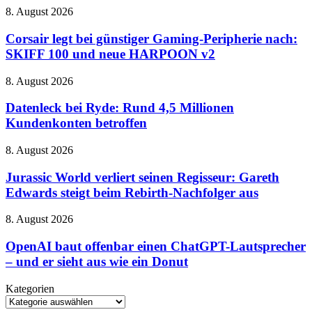
Tales
Corsair
8. August 2026
–
legt
wunderschön,
bei
Corsair legt bei günstiger Gaming-Peripherie nach:
charmant
günstiger
und
SKIFF 100 und neue HARPOON v2
Gaming-
manchmal
Peripherie
etwas
Datenleck
8. August 2026
nach:
zu
bei
SKIFF
sehr
Ryde:
Datenleck bei Ryde: Rund 4,5 Millionen
100
von
Rund
Kundenkonten betroffen
und
gestern
4,5
neue
Millionen
HARPOON
Jurassic
8. August 2026
Kundenkonten
v2
World
betroffen
verliert
Jurassic World verliert seinen Regisseur: Gareth
seinen
Edwards steigt beim Rebirth-Nachfolger aus
Regisseur:
Gareth
OpenAI
8. August 2026
Edwards
baut
steigt
offenbar
OpenAI baut offenbar einen ChatGPT-Lautsprecher
beim
einen
– und er sieht aus wie ein Donut
Rebirth-
ChatGPT-
Nachfolger
Lautsprecher
aus
Kategorien
–
Kategorien
und