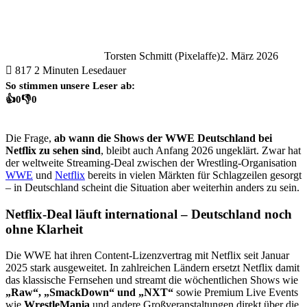
Torsten Schmitt (Pixelaffe)
2. März 2026
817
2 Minuten Lesedauer
So stimmen unsere Leser ab:
👍
0
👎
0
Die Frage,
ab wann die Shows der WWE Deutschland bei
Netflix
zu sehen sind
, bleibt auch Anfang 2026 ungeklärt. Zwar hat
der weltweite Streaming-Deal zwischen der Wrestling-Organisation
WWE
und
Netflix
bereits in vielen Märkten für Schlagzeilen gesorgt
– in Deutschland scheint die Situation aber weiterhin anders zu sein.
Netflix-Deal läuft international – Deutschland noch
ohne Klarheit
Die WWE hat ihren Content-Lizenzvertrag mit Netflix seit Januar
2025 stark ausgeweitet. In zahlreichen Ländern ersetzt Netflix damit
das klassische Fernsehen und streamt die wöchentlichen Shows wie
„Raw“, „SmackDown“ und „NXT“
sowie Premium Live Events
wie
WrestleMania
und andere Großveranstaltungen direkt über die