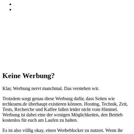
RSS
Threads
Facebook
X
WhatsApp
Telegram
Schaltfläche
"Zurück
zum
Anfang"
Schließen
Keine Werbung?
Klar, Werbung nervt manchmal. Das verstehen wir.
Trotzdem sorgt genau diese Werbung dafür, dass Seiten wie
techkrams.de überhaupt existieren können. Hosting, Technik, Zeit,
Tests, Recherche und Kaffee fallen leider nicht vom Himmel.
Werbung ist dabei eine der wenigen Möglichkeiten, den Betrieb
kostenlos für euch am Laufen zu halten.
Es ist also völlig okay, einen Werbeblocker zu nutzen. Wenn ihr