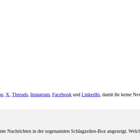
on
,
X
,
Threads
,
Instagram
,
Facebook
und
LinkedIn
, damit ihr keine Ne
e Nachrichten in der sogenannten Schlagzeilen-Box angezeigt. Welche 