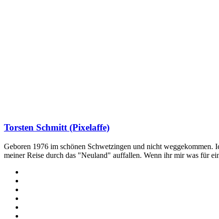
Torsten Schmitt (Pixelaffe)
Geboren 1976 im schönen Schwetzingen und nicht weggekommen. Ich hab
meiner Reise durch das "Neuland" auffallen. Wenn ihr mir was für e
Webseite
Facebook
X
LinkedIn
YouTube
Instagram