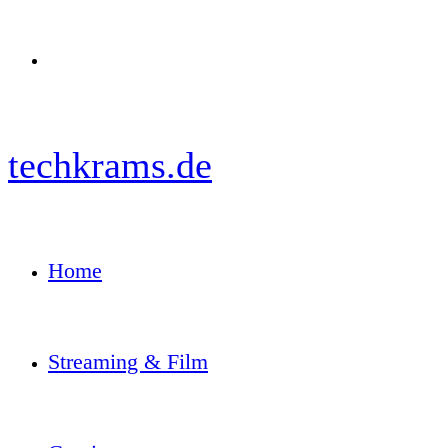
Menü
techkrams.de
Home
Streaming & Film