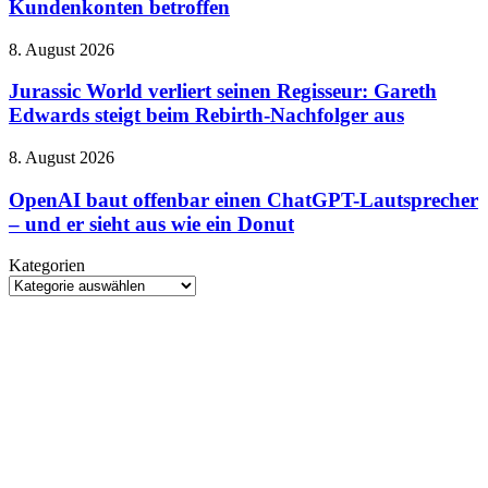
Kundenkonten betroffen
und
gestern
4,5
neue
Millionen
HARPOON
Jurassic
8. August 2026
Kundenkonten
v2
World
betroffen
verliert
Jurassic World verliert seinen Regisseur: Gareth
seinen
Edwards steigt beim Rebirth-Nachfolger aus
Regisseur:
Gareth
OpenAI
8. August 2026
Edwards
baut
steigt
offenbar
OpenAI baut offenbar einen ChatGPT-Lautsprecher
beim
einen
– und er sieht aus wie ein Donut
Rebirth-
ChatGPT-
Nachfolger
Lautsprecher
aus
Kategorien
–
Kategorien
und
er
sieht
aus
wie
ein
Donut