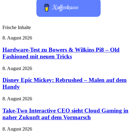
Kaffeekasse
Frische Inhalte
Hardware-
8. August 2026
Test
zu
Hardware-Test zu Bowers & Wilkins Pi8 – Old
Bowers
Fashioned mit neuen Tricks
&
Wilkins
Disney
8. August 2026
Pi8
Epic
–
Mickey:
Disney Epic Mickey: Rebrushed – Malen auf dem
Old
Rebrushed
Handy
Fashioned
–
mit
Malen
neuen
Take-
8. August 2026
auf
Tricks
Two
dem
Interactive
Take-Two Interactive CEO sieht Cloud Gaming in
Handy
CEO
naher Zukunft auf dem Vormarsch
sieht
Cloud
LEGO
8. August 2026
Gaming
feiert
in