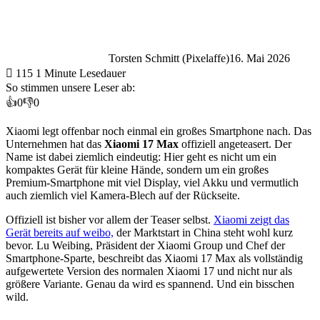
Torsten Schmitt (Pixelaffe)
16. Mai 2026
115
1 Minute Lesedauer
So stimmen unsere Leser ab:
👍
0
👎
0
Xiaomi legt offenbar noch einmal ein großes Smartphone nach. Das
Unternehmen hat das
Xiaomi 17 Max
offiziell angeteasert. Der
Name ist dabei ziemlich eindeutig: Hier geht es nicht um ein
kompaktes Gerät für kleine Hände, sondern um ein großes
Premium-Smartphone mit viel Display, viel Akku und vermutlich
auch ziemlich viel Kamera-Blech auf der Rückseite.
Offiziell ist bisher vor allem der Teaser selbst.
Xiaomi zeigt das
Gerät bereits auf weibo,
der Marktstart in China steht wohl kurz
bevor. Lu Weibing, Präsident der Xiaomi Group und Chef der
Smartphone-Sparte, beschreibt das Xiaomi 17 Max als vollständig
aufgewertete Version des normalen Xiaomi 17 und nicht nur als
größere Variante. Genau da wird es spannend. Und ein bisschen
wild.