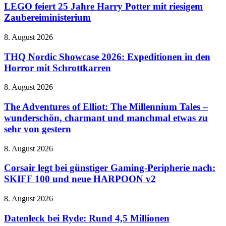
25
LEGO feiert 25 Jahre Harry Potter mit riesigem
naher
Jahre
Zaubereiministerium
Zukunft
Harry
auf
Potter
dem
THQ
8. August 2026
mit
Vormarsch
Nordic
riesigem
Showcase
THQ Nordic Showcase 2026: Expeditionen in den
Zaubereiministerium
2026:
Horror mit Schrottkarren
Expeditionen
in
The
8. August 2026
den
Adventures
Horror
of
The Adventures of Elliot: The Millennium Tales –
mit
Elliot:
wunderschön, charmant und manchmal etwas zu
Schrottkarren
The
sehr von gestern
Millennium
Tales
Corsair
8. August 2026
–
legt
wunderschön,
bei
Corsair legt bei günstiger Gaming-Peripherie nach:
charmant
günstiger
und
SKIFF 100 und neue HARPOON v2
Gaming-
manchmal
Peripherie
etwas
Datenleck
8. August 2026
nach:
zu
bei
SKIFF
sehr
Ryde:
Datenleck bei Ryde: Rund 4,5 Millionen
100
von
Rund