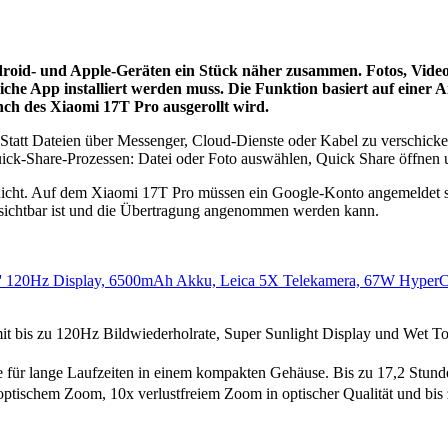
roid- und Apple-Geräten ein Stück näher zusammen. Fotos, Videos
liche App installiert werden muss. Die Funktion basiert auf einer
unch des Xiaomi 17T Pro ausgerollt wird.
tatt Dateien über Messenger, Cloud-Dienste oder Kabel zu verschicken
ick-Share-Prozessen: Datei oder Foto auswählen, Quick Share öffnen 
 nicht. Auf dem Xiaomi 17T Pro müssen ein Google-Konto angemeldet 
t sichtbar ist und die Übertragung angenommen werden kann.
20Hz Display, 6500mAh Akku, Leica 5X Telekamera, 67W HyperCharg
 bis zu 120Hz Bildwiederholrate, Super Sunlight Display und Wet Tou
 lange Laufzeiten in einem kompakten Gehäuse. Bis zu 17,2 Stunden 
tischem Zoom, 10x verlustfreiem Zoom in optischer Qualität und bis z