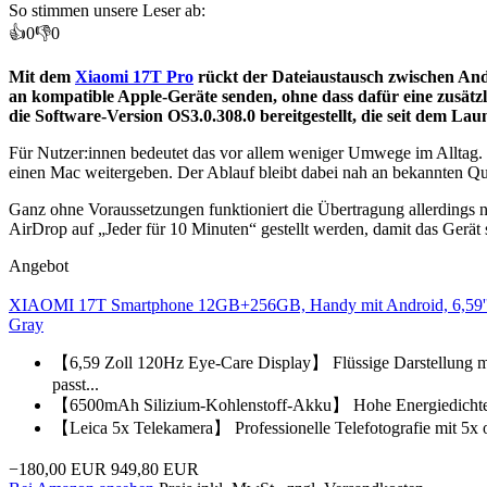
So stimmen unsere Leser ab:
👍
0
👎
0
Mit dem
Xiaomi 17T Pro
rückt der Dateiaustausch zwischen And
an kompatible Apple-Geräte senden, ohne dass dafür eine zusätz
die Software-Version OS3.0.308.0 bereitgestellt, die seit dem La
Für Nutzer:innen bedeutet das vor allem weniger Umwege im Alltag. S
einen Mac weitergeben. Der Ablauf bleibt dabei nah an bekannten Qu
Ganz ohne Voraussetzungen funktioniert die Übertragung allerdings
AirDrop auf „Jeder für 10 Minuten“ gestellt werden, damit das Gerä
Angebot
XIAOMI 17T Smartphone 12GB+256GB, Handy mit Android, 6,59'' 1
Gray
【6,59 Zoll 120Hz Eye-Care Display】 Flüssige Darstellung mit
passt...
【6500mAh Silizium-Kohlenstoff-Akku】 Hohe Energiedichte für
【Leica 5x Telekamera】 Professionelle Telefotografie mit 5x op
−180,00 EUR
949,80 EUR