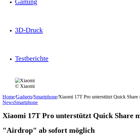
Gaming
3D-Druck
Testberichte
© Xiaomi
Home
/
Gadgets
/
Smartphone
/
Xiaomi 17T Pro unterstützt Quick Share
News
Smartphone
Xiaomi 17T Pro unterstützt Quick Share 
"Airdrop" ab sofort möglich