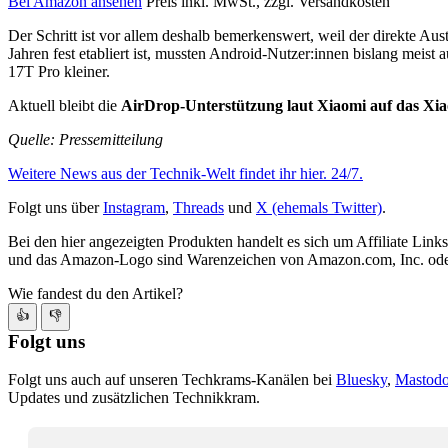
Bei Amazon ansehen
Preis inkl. MwSt., zzgl. Versandkosten
Der Schritt ist vor allem deshalb bemerkenswert, weil der direkte 
Jahren fest etabliert ist, mussten Android-Nutzer:innen bislang me
17T Pro kleiner.
Aktuell bleibt die
AirDrop-Unterstützung laut Xiaomi auf das Xi
Quelle: Pressemitteilung
Weitere News aus der Technik-Welt findet ihr hier. 24/7.
Folgt uns über
Instagram
,
Threads
und
X (ehemals Twitter)
.
Bei den hier angezeigten Produkten handelt es sich um Affiliate Links
und das Amazon-Logo sind Warenzeichen von Amazon.com, Inc. oder
Wie fandest du den Artikel?
👍
👎
Folgt uns
Folgt uns auch auf unseren Techkrams-Kanälen bei
Bluesky
,
Mastod
Updates und zusätzlichen Technikkram.