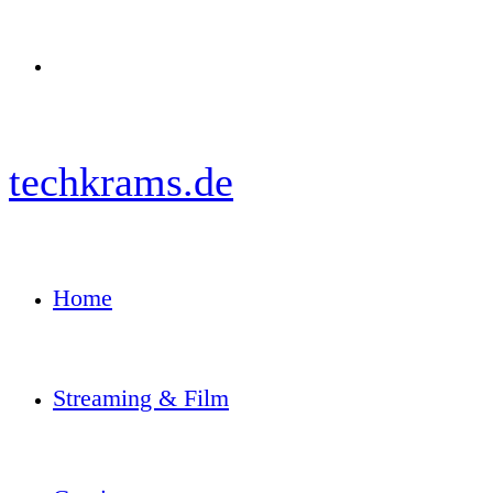
Menü
techkrams.de
Home
Streaming & Film