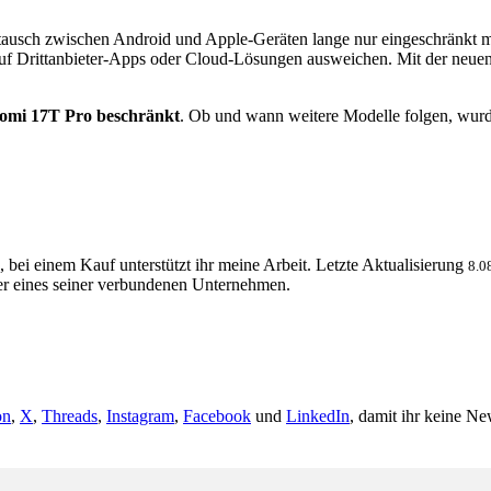
Austausch zwischen Android und Apple-Geräten lange nur eingeschränkt
ist auf Drittanbieter-Apps oder Cloud-Lösungen ausweichen. Mit der n
aomi 17T Pro beschränkt
. Ob und wann weitere Modelle folgen, wurde 
, bei einem Kauf unterstützt ihr meine Arbeit. Letzte Aktualisierung
8.0
 eines seiner verbundenen Unternehmen.
on
,
X
,
Threads
,
Instagram
,
Facebook
und
LinkedIn
, damit ihr keine Ne