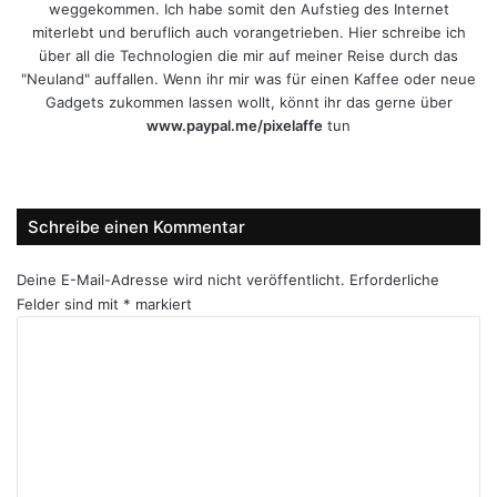
weggekommen. Ich habe somit den Aufstieg des Internet
miterlebt und beruflich auch vorangetrieben. Hier schreibe ich
über all die Technologien die mir auf meiner Reise durch das
"Neuland" auffallen. Wenn ihr mir was für einen Kaffee oder neue
Gadgets zukommen lassen wollt, könnt ihr das gerne über
www.paypal.me/pixelaffe
tun
Webseite
Facebook
X
LinkedIn
YouTube
Instagram
Schreibe einen Kommentar
Deine E-Mail-Adresse wird nicht veröffentlicht.
Erforderliche
Felder sind mit
*
markiert
K
o
m
m
e
n
t