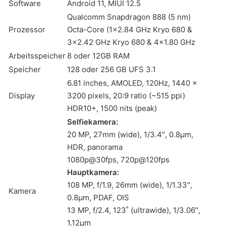
Software
Android 11, MIUI 12.5
Qualcomm Snapdragon 888 (5 nm)
Prozessor
Octa-Core (1×2.84 GHz Kryo 680 &
3×2.42 GHz Kryo 680 & 4×1.80 GHz
Arbeitsspeicher
8 oder 12GB RAM
Speicher
128 oder 256 GB UFS 3.1
6.81 inches, AMOLED, 120Hz, 1440 x
Display
3200 pixels, 20:9 ratio (~515 ppi)
HDR10+, 1500 nits (peak)
Selfiekamera:
20 MP, 27mm (wide), 1/3.4″, 0.8µm,
HDR, panorama
1080p@30fps, 720p@120fps
Hauptkamera:
108 MP, f/1.9, 26mm (wide), 1/1.33″,
Kamera
0.8µm, PDAF, OIS
13 MP, f/2.4, 123˚ (ultrawide), 1/3.06″,
1.12µm