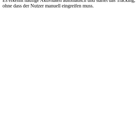
Es erkennt häufige Aktivitäten automatisch und startet das Tracking,
ohne dass der Nutzer manuell eingreifen muss.