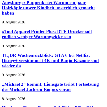
wird
Warum
Augsburger Puppenkiste: Warum ein paar
hat
ein
Holzköpfe unsere Kindheit unsterblich gemacht
dem
paar
AMS
haben
Holzköpfe
Lite
unsere
gefehlt
xTool
9. August 2026
Kindheit
Apparel
unsterblich
Printer
xTool Apparel Printer Plus: DTF-Drucker soll
gemacht
Plus:
haben
endlich weniger Wartungszicke sein
DTF-
Drucker
TL;DR
9. August 2026
soll
Wochenrückblick:
endlich
GTA
TL;DR Wochenrückblick: GTA 6 bei Netflix,
weniger
6
Disney+ verstümmelt 4K und Banjo-Kazooie sind
Wartungszicke
bei
sein
wieder da
Netflix,
Disney+
„Michael
9. August 2026
verstümmelt
2“
4K
kommt:
„Michael 2“ kommt: Lionsgate treibt Fortsetzung
und
Lionsgate
Banjo-
des Michael-Jackson-Biopics voran
treibt
Kazooie
Fortsetzung
sind
Hardware-
8. August 2026
des
wieder
Test
Michael-
da