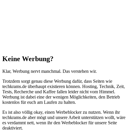
Facebook
X
WhatsApp
Telegram
Schaltfläche
"Zurück
zum
Anfang"
Schließen
Keine Werbung?
Klar, Werbung nervt manchmal. Das verstehen wir.
Trotzdem sorgt genau diese Werbung dafür, dass Seiten wie
techkrams.de überhaupt existieren können. Hosting, Technik, Zeit,
Tests, Recherche und Kaffee fallen leider nicht vom Himmel.
Werbung ist dabei eine der wenigen Möglichkeiten, den Betrieb
kostenlos für euch am Laufen zu halten.
Es ist also völlig okay, einen Werbeblocker zu nutzen. Wenn ihr
techkrams.de aber mögt und unsere Arbeit unterstützen wollt, wäre
es verdammt nett, wenn ihr den Werbeblocker für unsere Seite
deaktiviert.