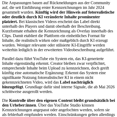
Die Anpassungen bauen auf Rückmeldungen aus der Community
auf, die seit Einführung erster Kennzeichnungen im Jahr 2024
gesammelt wurden.
Künftig wird der Hinweis auf fotorealistische
oder deutlich durch KI veränderte Inhalte prominenter
platziert.
Bei klassischen Videos erscheint das Label direkt
unterhalb des Players und damit oberhalb der Beschreibung.
Kurzformate erhalten die Kennzeichnung als Overlay innerhalb des
Clips. Damit etabliert die Plattform ein einheitliches Format für
Inhalte, die realistisch wirken oder maßgeblich durch KI erzeugt
wurden. Weniger relevante oder stilisierte KI-Eingriffe werden
weiterhin lediglich in der erweiterten Videobeschreibung aufgeführt.
Parallel dazu führt YouTube ein System ein, das KI-generierte
Inhalte eigenständig erkennt. Creator bleiben zwar verpflichtet,
entsprechende Inhalte beim Upload zu kennzeichnen, doch greift
künftig eine automatische Ergänzung: Erkennt das System eine
signifikante Nutzung fotorealistischer KI in einem nicht
gekennzeichneten Video, wird das
Label nachträglich
hinzugefügt
. Grundlage dafür sind interne Signale, die ab Mai 2026
schrittweise ausgerollt werden.
Die
Kontrolle über den eigenen Content bleibt grundsätzlich bei
den Urheber:innen
. Über das YouTube Studio können
Kennzeichnungen angepasst oder angefochten werden, sofern sie
als fehlerhaft empfunden werden. Einschränkungen gelten allerdings