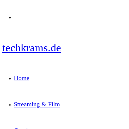
Menü
techkrams.de
Home
Streaming & Film