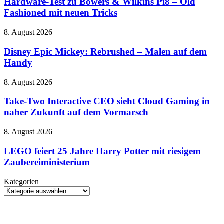
zu
Hardware-Test zu Bowers & Wilkins Pi8 – Old
Jackson-
Bowers
Fashioned mit neuen Tricks
Biopics
&
voran
Wilkins
Disney
8. August 2026
Pi8
Epic
–
Mickey:
Disney Epic Mickey: Rebrushed – Malen auf dem
Old
Rebrushed
Handy
Fashioned
–
mit
Malen
neuen
Take-
8. August 2026
auf
Tricks
Two
dem
Interactive
Take-Two Interactive CEO sieht Cloud Gaming in
Handy
CEO
naher Zukunft auf dem Vormarsch
sieht
Cloud
LEGO
8. August 2026
Gaming
feiert
in
25
LEGO feiert 25 Jahre Harry Potter mit riesigem
naher
Jahre
Zaubereiministerium
Zukunft
Harry
auf
Potter
dem
Kategorien
mit
Vormarsch
Kategorien
riesigem
Zaubereiministerium