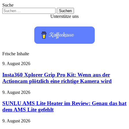
Suche
Suchen
nach:
Unterstütze uns
Kaffeekasse
Frische Inhalte
Insta360
9. August 2026
Xplorer
Grip
Insta360 Xplorer Grip Pro Kit: Wenn aus der
Pro
Actioncam plötzlich eine richtige Kamera wird
Kit:
Wenn
SUNLU
9. August 2026
aus
AMS
der
Lite
SUNLU AMS Lite Heater im Review: Genau das hat
Actioncam
Heater
dem AMS Lite gefehlt
plötzlich
im
eine
Review:
richtige
Augsburger
9. August 2026
Genau
Kamera
Puppenkiste:
das