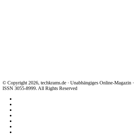
© Copyright 2026, techkrams.de · Unabhängiges Online-Magazin ·
ISSN 3055-8999. All Rights Reserved
Facebook
X
Instagram
Paypal
TikTok
RSS
Threads