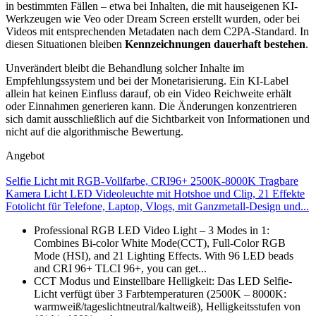
in bestimmten Fällen – etwa bei Inhalten, die mit hauseigenen KI-
Werkzeugen wie Veo oder Dream Screen erstellt wurden, oder bei
Videos mit entsprechenden Metadaten nach dem C2PA-Standard. In
diesen Situationen bleiben
Kennzeichnungen dauerhaft bestehen
.
Unverändert bleibt die Behandlung solcher Inhalte im
Empfehlungssystem und bei der Monetarisierung. Ein KI-Label
allein hat keinen Einfluss darauf, ob ein Video Reichweite erhält
oder Einnahmen generieren kann. Die Änderungen konzentrieren
sich damit ausschließlich auf die Sichtbarkeit von Informationen und
nicht auf die algorithmische Bewertung.
Angebot
Selfie Licht mit RGB-Vollfarbe, CRI96+ 2500K-8000K Tragbare
Kamera Licht LED Videoleuchte mit Hotshoe und Clip, 21 Effekte
Fotolicht für Telefone, Laptop, Vlogs, mit Ganzmetall-Design und...
Professional RGB LED Video Light – 3 Modes in 1:
Combines Bi-color White Mode(CCT), Full-Color RGB
Mode (HSI), and 21 Lighting Effects. With 96 LED beads
and CRI 96+ TLCI 96+, you can get...
CCT Modus und Einstellbare Helligkeit: Das LED Selfie-
Licht verfügt über 3 Farbtemperaturen (2500K – 8000K:
warmweiß/tageslichtneutral/kaltweiß), Helligkeitsstufen von