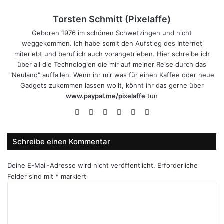
Torsten Schmitt (Pixelaffe)
Geboren 1976 im schönen Schwetzingen und nicht
weggekommen. Ich habe somit den Aufstieg des Internet
miterlebt und beruflich auch vorangetrieben. Hier schreibe ich
über all die Technologien die mir auf meiner Reise durch das
"Neuland" auffallen. Wenn ihr mir was für einen Kaffee oder neue
Gadgets zukommen lassen wollt, könnt ihr das gerne über
www.paypal.me/pixelaffe
tun
Webseite
Facebook
X
LinkedIn
YouTube
Instagram
Schreibe einen Kommentar
Deine E-Mail-Adresse wird nicht veröffentlicht.
Erforderliche
Felder sind mit
*
markiert
K
o
m
m