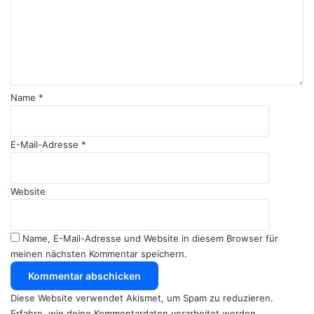
e
n
t
a
r
*
Name
*
E-Mail-Adresse
*
Website
Name, E-Mail-Adresse und Website in diesem Browser für
meinen nächsten Kommentar speichern.
Diese Website verwendet Akismet, um Spam zu reduzieren.
Erfahre, wie deine Kommentardaten verarbeitet werden.