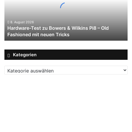
&
Wilkins
Pi8
–
8. August 2026
Hardware-Test zu Bowers & Wilkins Pi8 – Old
Old
Fashioned mit neuen Tricks
Fashioned
mit
neuen
Tricks
Kategorien
Kategorien