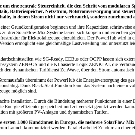
e um eine zentrale Steuereinheit, die den Schritt vom modularen
taik, Batteriespeicher, Netzstrom, Notstromversorgung und steu
lte, in denen Strom nicht nur verbraucht, sondern zunehmend auch 
 einer Grundkonfiguration beginnen und ihre Kapazitäten schrittweise 
s zu drei SolarFlow-Mix-Systeme lassen sich koppeln und erreichen g
truktur für Elektrofahrzeuge einzubinden. Der PowerHub wird in ein-
 Version ermöglicht eine gleichmäßige Lastverteilung und unterstützt 
andardschnittstellen wie SG-Ready, EEBus oder OCPP lassen sich exter
etriebssystem ZEN+OS und die KI-basierte Logik ZENKI AI, die Verbrau
urch den dynamischen Tarifdienst ZenWave, über den Strom automatisc
es Stromausfalls übernimmt der PowerHub die Energieversorgung des ge
tionsfähig. Dank Black-Start-Funktion kann das System nach einem volls
zeuge möglich sind.
achte Installation. Durch die Bündelung mehrerer Funktionen in einer Ein
te Energie effizienter gespeichert und zeitversetzt genutzt werden kann
ation mit größeren PV-Anlagen und dynamischen Tarifen.
ie
ersten 1.000 Kund:innen in Europa, die mehrere SolarFlow-Mix
st zum Launch kommuniziert werden. Parallel arbeitet Zendure an einer ei