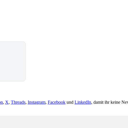
on
,
X
,
Threads
,
Instagram
,
Facebook
und
LinkedIn
, damit ihr keine Ne