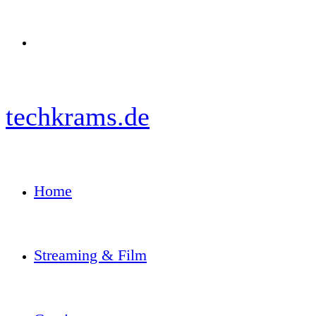
Menü
techkrams.de
Home
Streaming & Film