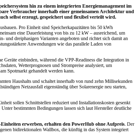
 Speichersystem hin zu einem integrierten Energiemanagement im
erbare Verbraucher innerhalb einer gemeinsamen Architektur und
selbst erzeugt, gespeichert und flexibel verteilt wird.
ausbauen. Pro Einheit sind Speicherkapazitäten bis 50 kWh
emeinsam eine Dauerleistung von bis zu 12 kW – ausreichend, um
 und dreiphasigen Varianten angeboten und richtet sich damit an
leistungsstärkere Anwendungen wie das parallele Laden von
ne Geräte einbinden, während die VPP-Readiness die Integration in
chsdaten, Wetterprognosen und Strompreise analysiert, um
h am Spotmarkt gehandelt werden kann.
samten Haushalts und schaltet innerhalb von rund zehn Millisekunden
tändigen Netzausfall eigenständig über Solarenergie neu starten,
heit sollen Schnittstellen reduziert und Installationskosten gesenkt
. Unter bestimmten Bedingungen lassen sich laut Hersteller deutliche
-Einheiten erwerben, erhalten den PowerHub ohne Aufpreis
. Der
genen bidirektionalen Wallbox, die künftig in das System integriert