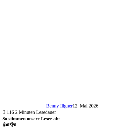
Benny Illgner
12. Mai 2026
116
2 Minuten Lesedauer
So stimmen unsere Leser ab:
👍
0
👎
0