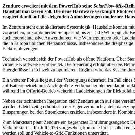
Zendure erweitert mit dem PowerHub seine
SolarFlow-Mix
-Reih
Haushalt markieren soll. Die neue Hardware verknüpft Photovol
reagiert damit auf die steigenden Anforderungen moderner Hausha
Im Zentrum steht eine skalierbare Systemlogik: Haushalte können mit
vorgesehen, in kombinierten Setups sind bis zu 150 kWh möglich. Bi
auch energieintensive Anwendungen wie Wärmepumpen oder Ladeinfras
die in Europa üblichen Netzanschlüsse. Insbesondere die dreiphasige
Elektrofahrzeugen.
Technisch versteht sich der PowerHub als offene Plattform. Über St
virtuelle Kraftwerke vorbereitet. Die Steuerung erfolgt über das B
Energieflüsse in Echtzeit zu optimieren. Ergänzt wird das System d
Ein weiterer Fokus liegt auf der Versorgungssicherheit. Im Fall ein
auf Batteriebetrieb um. Auch größere Verbraucher bleiben damit funk
während im Offgrid-Betrieb weiterhin Ladeleistungen für Elektrofahr
Neben der technischen Integration zielt Zendure auch auf eine vereinf
werden. Gleichzeitig erhöht sich der Eigenverbrauchsanteil, da erzeug
Einsparungen bei den Stromkosten erzielen, insbesondere in Kombin
Zum Marktstart plant Zendure ein begrenztes Einführungsangebot: D
Verkaufsstart ist für Juli 2026 vorgesehen, konkrete Preise sollen er
werden soll und Vehicle-to-Grid-Funktionen unterstützt.