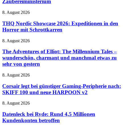
Zaubereiministerium
Zukunft
Harry
auf
Potter
dem
THQ
8. August 2026
mit
Vormarsch
Nordic
riesigem
Showcase
THQ Nordic Showcase 2026: Expeditionen in den
Zaubereiministerium
2026:
Horror mit Schrottkarren
Expeditionen
in
The
8. August 2026
den
Adventures
Horror
of
The Adventures of Elliot: The Millennium Tales –
mit
Elliot:
wunderschön, charmant und manchmal etwas zu
Schrottkarren
The
sehr von gestern
Millennium
Tales
Corsair
8. August 2026
–
legt
wunderschön,
bei
Corsair legt bei günstiger Gaming-Peripherie nach:
charmant
günstiger
und
SKIFF 100 und neue HARPOON v2
Gaming-
manchmal
Peripherie
etwas
Datenleck
8. August 2026
nach:
zu
bei
SKIFF
sehr
Ryde:
Datenleck bei Ryde: Rund 4,5 Millionen
100
von
Rund
Kundenkonten betroffen
und
gestern
4,5
neue