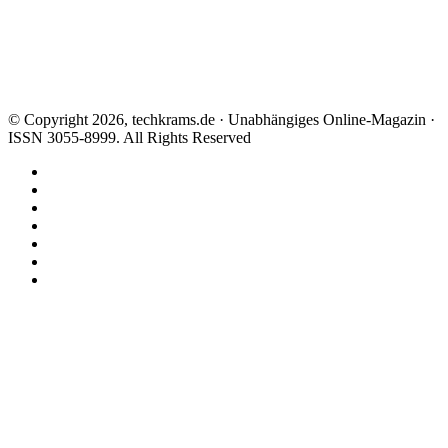
© Copyright 2026, techkrams.de · Unabhängiges Online-Magazin ·
ISSN 3055-8999. All Rights Reserved
Facebook
X
Instagram
Paypal
TikTok
RSS
Threads
Facebook
X
WhatsApp
Telegram
Schaltfläche
"Zurück
zum
Anfang"