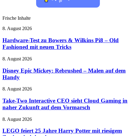
Frische Inhalte
Hardware-
8. August 2026
Test
zu
Hardware-Test zu Bowers & Wilkins Pi8 – Old
Bowers
Fashioned mit neuen Tricks
&
Wilkins
Disney
8. August 2026
Pi8
Epic
–
Mickey:
Disney Epic Mickey: Rebrushed – Malen auf dem
Old
Rebrushed
Handy
Fashioned
–
mit
Malen
neuen
Take-
8. August 2026
auf
Tricks
Two
dem
Interactive
Take-Two Interactive CEO sieht Cloud Gaming in
Handy
CEO
naher Zukunft auf dem Vormarsch
sieht
Cloud
LEGO
8. August 2026
Gaming
feiert
in
25
LEGO feiert 25 Jahre Harry Potter mit riesigem
naher
Jahre