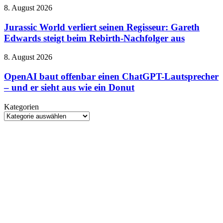
Millionen
HARPOON
Jurassic
8. August 2026
Kundenkonten
v2
World
betroffen
verliert
Jurassic World verliert seinen Regisseur: Gareth
seinen
Edwards steigt beim Rebirth-Nachfolger aus
Regisseur:
Gareth
OpenAI
8. August 2026
Edwards
baut
steigt
offenbar
OpenAI baut offenbar einen ChatGPT-Lautsprecher
beim
einen
– und er sieht aus wie ein Donut
Rebirth-
ChatGPT-
Nachfolger
Lautsprecher
aus
Kategorien
–
Kategorien
und
er
sieht
aus
wie
ein
Donut