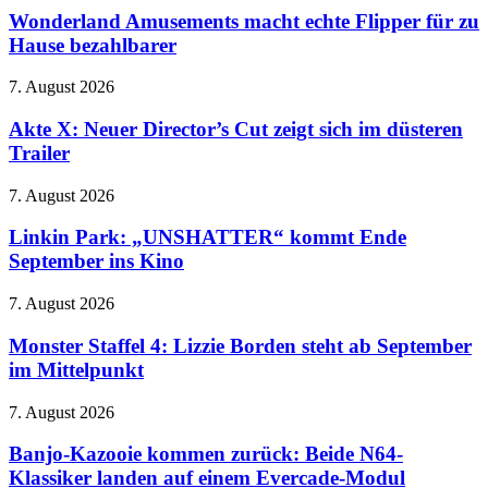
beim
randaliert
macht
Wonderland Amusements macht echte Flipper für zu
Spin-
wieder
echte
Hause bezahlbarer
off
im
Flipper
den
Modezirkus
für
Stecker
Akte
7. August 2026
zu
X:
Hause
Neuer
Akte X: Neuer Director’s Cut zeigt sich im düsteren
bezahlbarer
Director’s
Trailer
Cut
zeigt
Linkin
7. August 2026
sich
Park:
im
„UNSHATTER“
Linkin Park: „UNSHATTER“ kommt Ende
düsteren
kommt
September ins Kino
Trailer
Ende
September
Monster
7. August 2026
ins
Staffel
Kino
4:
Monster Staffel 4: Lizzie Borden steht ab September
Lizzie
im Mittelpunkt
Borden
steht
Banjo-
7. August 2026
ab
Kazooie
September
kommen
Banjo-Kazooie kommen zurück: Beide N64-
im
zurück:
Klassiker landen auf einem Evercade-Modul
Mittelpunkt