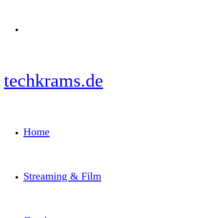
Menü
techkrams.de
Home
Streaming & Film