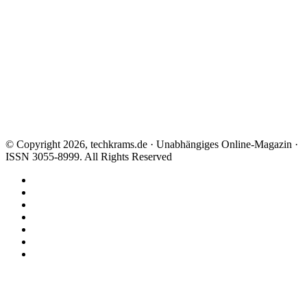
© Copyright 2026, techkrams.de · Unabhängiges Online-Magazin ·
ISSN 3055-8999. All Rights Reserved
Facebook
X
Instagram
Paypal
TikTok
RSS
Threads
Schaltfläche
"Zurück
zum