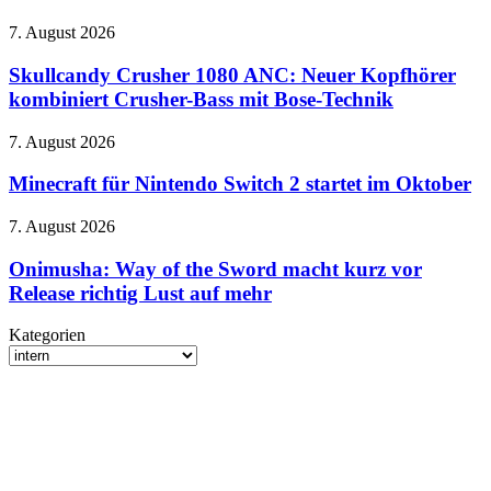
Beide
N64-
Skullcandy
7. August 2026
Klassiker
Crusher
landen
1080
Skullcandy Crusher 1080 ANC: Neuer Kopfhörer
auf
ANC:
kombiniert Crusher-Bass mit Bose-Technik
einem
Neuer
Evercade-
Kopfhörer
Modul
Minecraft
7. August 2026
kombiniert
für
Crusher-
Nintendo
Minecraft für Nintendo Switch 2 startet im Oktober
Bass
Switch
mit
2
Onimusha:
7. August 2026
Bose-
startet
Way
Technik
im
of
Onimusha: Way of the Sword macht kurz vor
Oktober
the
Release richtig Lust auf mehr
Sword
macht
Kategorien
kurz
Kategorien
vor
Release
richtig
Lust
auf
mehr