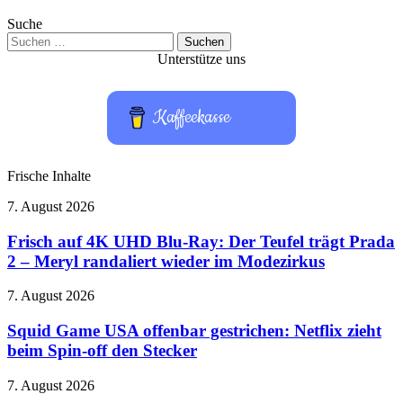
Suche
Suchen
nach:
Unterstütze uns
Kaffeekasse
Frische Inhalte
Frisch
7. August 2026
auf
4K
Frisch auf 4K UHD Blu-Ray: Der Teufel trägt Prada
UHD
2 – Meryl randaliert wieder im Modezirkus
Blu-
Ray:
Squid
7. August 2026
Der
Game
Teufel
USA
Squid Game USA offenbar gestrichen: Netflix zieht
trägt
offenbar
beim Spin-off den Stecker
Prada
gestrichen:
2
Netflix
–
Wonderland
7. August 2026
zieht
Meryl
Amusements