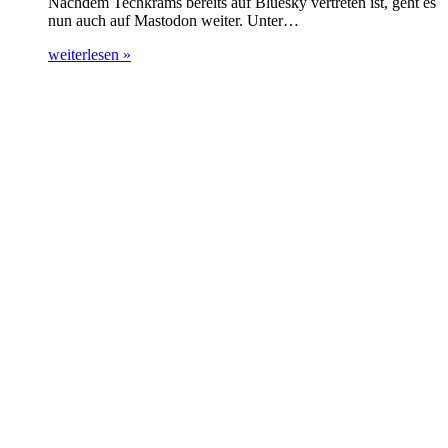
Nachdem Techkrams bereits auf Bluesky vertreten ist, geht es
nun auch auf Mastodon weiter. Unter…
weiterlesen »