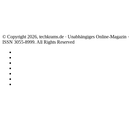
© Copyright 2026, techkrams.de · Unabhängiges Online-Magazin ·
ISSN 3055-8999. All Rights Reserved
Facebook
X
Instagram
Paypal
TikTok
RSS
Threads
Facebook
X
WhatsApp
Telegram
Schaltfläche
"Zurück
zum
Anfang"