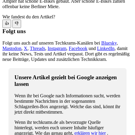
Ampler hat schöne E-Bikes gebaut. Aber schöne E-Bikes zahlen
offenbar keine Berliner Miete.
Wie fandest du den Artikel?
👍
👎
Folgt uns
Folgt uns auch auf unseren Techkrams-Kanälen bei
Bluesky
,
Mastodon
,
X
,
Threads
,
Instagram
,
Facebook
und
LinkedIn
, damit
ihr keine News, Tests und Artikel verpasst. Dort gibt es regelmäßig
neue Beiträge, Updates und zusätzlichen Technikkram.
Unsere Artikel gezielt bei Google anzeigen
lassen
Wenn ihr bei Google nach Informationen sucht, werden
bestimmte Nachrichten in der sogenannten
Schlagzeilen-Box angezeigt. Welche das sind, könnt ihr
jetzt direkt mitbestimmen.
Wenn ihr techkrams.de als bevorzugte Quelle
hinterlegt, werden euch unsere Inhalte häufiger
angezeigt. Wie das genau geht,
erklären wir hier
.