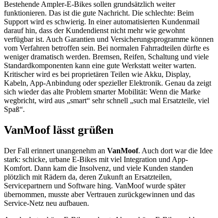
Bestehende Ampler-E-Bikes sollen grundsätzlich weiter
funktionieren. Das ist die gute Nachricht. Die schlechte: Beim
Support wird es schwierig. In einer automatisierten Kundenmail
darauf hin, dass der Kundendienst nicht mehr wie gewohnt
verfügbar ist. Auch Garantien und Versicherungsprogramme können
vom Verfahren betroffen sein. Bei normalen Fahrradteilen dürfte es
weniger dramatisch werden. Bremsen, Reifen, Schaltung und viele
Standardkomponenten kann eine gute Werkstatt weiter warten.
Kritischer wird es bei proprietären Teilen wie Akku, Display,
Kabeln, App-Anbindung oder spezieller Elektronik. Genau da zeigt
sich wieder das alte Problem smarter Mobilität: Wenn die Marke
wegbricht, wird aus „smart“ sehr schnell „such mal Ersatzteile, viel
Spaß“.
VanMoof lässt grüßen
Der Fall erinnert unangenehm an
VanMoof
. Auch dort war die Idee
stark: schicke, urbane E-Bikes mit viel Integration und App-
Komfort. Dann kam die Insolvenz, und viele Kunden standen
plötzlich mit Rädern da, deren Zukunft an Ersatzteilen,
Servicepartnern und Software hing. VanMoof wurde später
übernommen, musste aber Vertrauen zurückgewinnen und das
Service-Netz neu aufbauen.