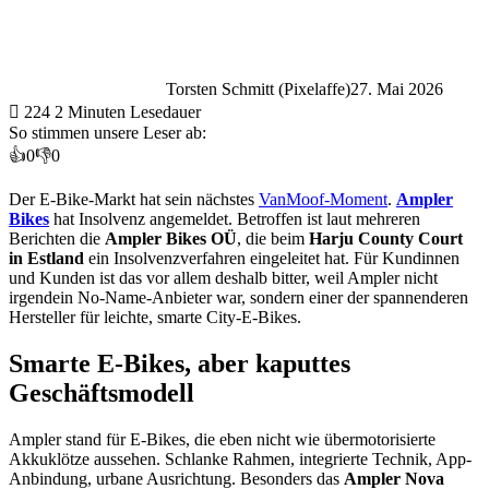
Torsten Schmitt (Pixelaffe)
27. Mai 2026
224
2 Minuten Lesedauer
So stimmen unsere Leser ab:
👍
0
👎
0
Der E-Bike-Markt hat sein nächstes
VanMoof-Moment
.
Ampler
Bikes
hat Insolvenz angemeldet. Betroffen ist laut mehreren
Berichten die
Ampler Bikes OÜ
, die beim
Harju County Court
in Estland
ein Insolvenzverfahren eingeleitet hat. Für Kundinnen
und Kunden ist das vor allem deshalb bitter, weil Ampler nicht
irgendein No-Name-Anbieter war, sondern einer der spannenderen
Hersteller für leichte, smarte City-E-Bikes.
Smarte E-Bikes, aber kaputtes
Geschäftsmodell
Ampler stand für E-Bikes, die eben nicht wie übermotorisierte
Akkuklötze aussehen. Schlanke Rahmen, integrierte Technik, App-
Anbindung, urbane Ausrichtung. Besonders das
Ampler Nova