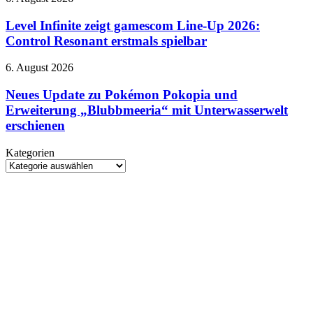
bei
Infinite
Prime
zeigt
Level Infinite zeigt gamescom Line-Up 2026:
Video
gamescom
Control Resonant erstmals spielbar
Line-
Up
Neues
6. August 2026
2026:
Update
Control
zu
Neues Update zu Pokémon Pokopia und
Resonant
Pokémon
Erweiterung „Blubbmeeria“ mit Unterwasserwelt
erstmals
Pokopia
spielbar
erschienen
und
Erweiterung
Kategorien
„Blubbmeeria“
Kategorien
mit
Unterwasserwelt
erschienen