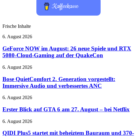
Kaffeekasse
Frische Inhalte
GeForce
6. August 2026
NOW
im
GeForce NOW im August: 26 neue Spiele und RTX
August:
5080-Cloud-Gaming auf der QuakeCon
26
neue
Bose
6. August 2026
Spiele
QuietComfort
und
2.
Bose QuietComfort 2. Generation vorgestellt:
RTX
Generation
Immersive Audio und verbessertes ANC
5080-
vorgestellt:
Cloud-
Immersive
Gaming
Erster
6. August 2026
Audio
auf
Blick
und
der
auf
Erster Blick auf GTA 6 am 27. August – bei Netflix
verbessertes
QuakeCon
GTA
ANC
6
QIDI
6. August 2026
am
Plus5
27.
startet
QIDI Plus5 startet mit beheiztem Bauraum und 370-
August