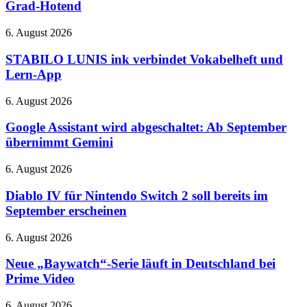
mit
Grad-Hotend
–
beheiztem
bei
Bauraum
STABILO
6. August 2026
Netflix
und
LUNIS
370-
ink
STABILO LUNIS ink verbindet Vokabelheft und
Grad-
verbindet
Lern-App
Hotend
Vokabelheft
und
Google
6. August 2026
Lern-
Assistant
App
wird
Google Assistant wird abgeschaltet: Ab September
abgeschaltet:
übernimmt Gemini
Ab
September
Diablo
6. August 2026
übernimmt
IV
Gemini
für
Diablo IV für Nintendo Switch 2 soll bereits im
Nintendo
September erscheinen
Switch
2
Neue
6. August 2026
soll
„Baywatch“-
bereits
Serie
Neue „Baywatch“-Serie läuft in Deutschland bei
im
läuft
Prime Video
September
in
erscheinen
Deutschland
Level
6. August 2026