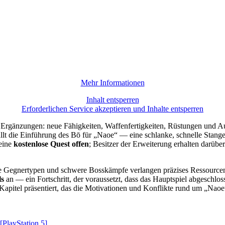
Mehr Informationen
Inhalt entsperren
Erforderlichen Service akzeptieren und Inhalte entsperren
 Ergänzungen: neue Fähigkeiten, Waffenfertigkeiten, Rüstungen und Aus
fällt die Einführung des Bō für „Naoe“ — eine schlanke, schnelle Stang
 eine
kostenlose Quest offen
; Besitzer der Erweiterung erhalten darübe
ue Gegnertypen und schwere Bosskämpfe verlangen präzises Ressourcen
ls
an — ein Fortschritt, der voraussetzt, dass das Hauptspiel abgeschlos
 Kapitel präsentiert, das die Motivationen und Konflikte rund um „Naoe
[PlayStation 5]