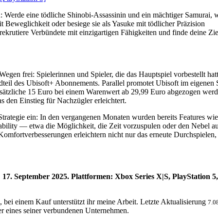
: Werde eine tödliche Shinobi-Assassinin und ein mächtiger Samurai, w
t Beweglichkeit oder besiege sie als Yasuke mit tödlicher Präzision
krutiere Verbündete mit einzigartigen Fähigkeiten und finde deine Zie
egen frei: Spielerinnen und Spieler, die das Hauptspiel vorbestellt hat
dteil des Ubisoft+ Abonnements. Parallel promotet Ubisoft im eigenen S
zliche 15 Euro bei einem Warenwert ab 29,99 Euro abgezogen werden
s den Einstieg für Nachzügler erleichtert.
h-Strategie ein: In den vergangenen Monaten wurden bereits Features 
lity — etwa die Möglichkeit, die Zeit vorzuspulen oder den Nebel auf
Komfortverbesserungen erleichtern nicht nur das erneute Durchspielen,
: 17. September 2025. Plattformen: Xbox Series X|S, PlayStation 
, bei einem Kauf unterstützt ihr meine Arbeit. Letzte Aktualisierung
7.0
 eines seiner verbundenen Unternehmen.