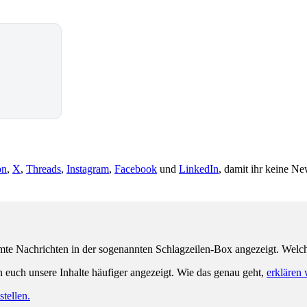
on
,
X
,
Threads
,
Instagram
,
Facebook
und
LinkedIn
, damit ihr keine Ne
e Nachrichten in der sogenannten Schlagzeilen-Box angezeigt. Welche 
n euch unsere Inhalte häufiger angezeigt. Wie das genau geht,
erklären 
tellen.