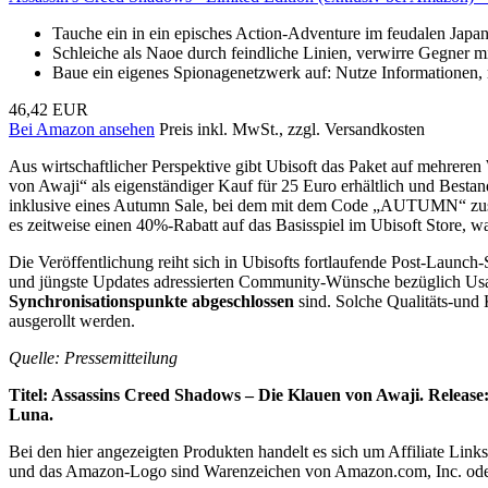
Tauche ein in ein episches Action-Adventure im feudalen Japan
Schleiche als Naoe durch feindliche Linien, verwirre Gegner mi
Baue ein eigenes Spionagenetzwerk auf: Nutze Informationen, re
46,42 EUR
Bei Amazon ansehen
Preis inkl. MwSt., zzgl. Versandkosten
Aus wirtschaftlicher Perspektive gibt Ubisoft das Paket auf mehreren W
von Awaji“ als eigenständiger Kauf für 25 Euro erhältlich und Bestan
inklusive eines Autumn Sale, bei dem mit dem Code „AUTUMN“ zusät
es zeitweise einen 40%-Rabatt auf das Basisspiel im Ubisoft Store, wa
Die Veröffentlichung reiht sich in Ubisofts fortlaufende Post-Launc
und jüngste Updates adressierten Community-Wünsche bezüglich Usabi
Synchronisationspunkte abgeschlossen
sind. Solche Qualitäts-und 
ausgerollt werden.
Quelle: Pressemitteilung
Titel: Assassins Creed Shadows – Die Klauen von Awaji. Release
Luna.
Bei den hier angezeigten Produkten handelt es sich um Affiliate Links
und das Amazon-Logo sind Warenzeichen von Amazon.com, Inc. oder