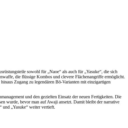
rüstungsteile sowohl für „Naoe“ als auch für „Yasuke“, die sich
enwaffe, die flüssige Kombos und clevere Flächenangriffe ermöglicht.
r hinaus Zugang zu legendären Bō-Varianten mit einzigartigen
management und den gezielten Einsatz der neuen Fertigkeiten. Die
sen wurde, bevor man auf Awaji ansetzt. Damit bleibt der narrative
“ und „Yasuke“ weiter vertieft.