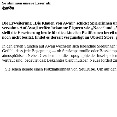
So stimmen unsere Leser ab:
👍
0
👎
0
Die Erweiterung „Die Klauen von Awaji“ schickt Spielerinnen und
verzahnt. Auf Awaji treffen bekannte Figuren wie „Naoe“ und „
stellt die Erweiterung heute für die aktuellen Plattformen berei
noch nicht besitzt, findet es derzeit vergünstigt im Ubisoft Stor
In den ersten Stunden auf Awaji wechseln sich lebendige Siedlungen 
Gefühl, dass jede Begegnung — ob Straßenpatrouille oder Bosskampf — 
atmosphärisch: Nebel, Gezeiten und die Topographie der Insel spielen
vertraut sind, bedeutet das: Bekanntes bleibt nutzbar, Neues fordert 
Sie sehen gerade einen Platzhalterinhalt von
YouTube
. Um auf den 