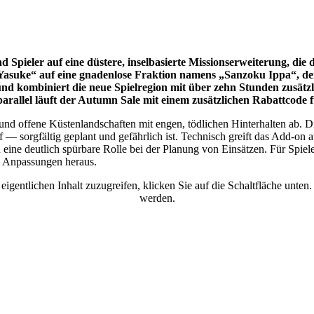
 Spieler auf eine düstere, inselbasierte Missionserweiterung, die
Yasuke“ auf eine gnadenlose Fraktion namens „Sanzoku Ippa“, der
t und kombiniert die neue Spielregion mit über zehn Stunden zusätz
e; parallel läuft der Autumn Sale mit einem zusätzlichen Rabattcode
und offene Küstenlandschaften mit engen, tödlichen Hinterhalten ab. 
sorgfältig geplant und gefährlich ist. Technisch greift das Add-on au
 eine deutlich spürbare Rolle bei der Planung von Einsätzen. Für Spie
zu Anpassungen heraus.
eigentlichen Inhalt zuzugreifen, klicken Sie auf die Schaltfläche unten
werden.