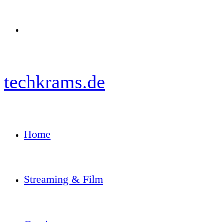
Menü
techkrams.de
Home
Streaming & Film