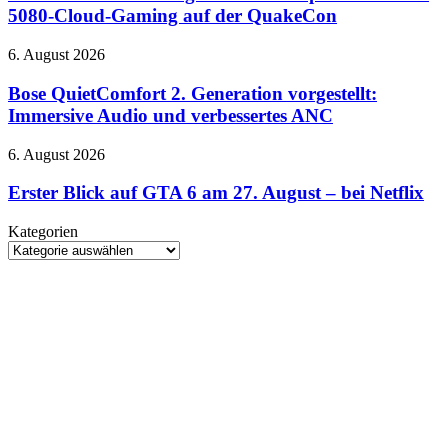
August:
5080-Cloud-Gaming auf der QuakeCon
Täterjagd
26
neue
Bose
6. August 2026
Spiele
QuietComfort
und
2.
Bose QuietComfort 2. Generation vorgestellt:
RTX
Generation
Immersive Audio und verbessertes ANC
5080-
vorgestellt:
Cloud-
Immersive
Gaming
Erster
6. August 2026
Audio
auf
Blick
und
der
auf
Erster Blick auf GTA 6 am 27. August – bei Netflix
verbessertes
QuakeCon
GTA
ANC
6
Kategorien
am
Kategorien
27.
August
–
bei
Netflix