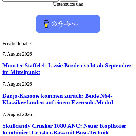
nach:
Unterstütze uns
Kaffeekasse
Frische Inhalte
Monster
7. August 2026
Staffel
4:
Monster Staffel 4: Lizzie Borden steht ab September
Lizzie
im Mittelpunkt
Borden
steht
Banjo-
7. August 2026
ab
Kazooie
September
kommen
Banjo-Kazooie kommen zurück: Beide N64-
im
zurück:
Klassiker landen auf einem Evercade-Modul
Mittelpunkt
Beide
N64-
Skullcandy
7. August 2026
Klassiker
Crusher
landen
1080
Skullcandy Crusher 1080 ANC: Neuer Kopfhörer
auf
ANC:
kombiniert Crusher-Bass mit Bose-Technik
einem
Neuer