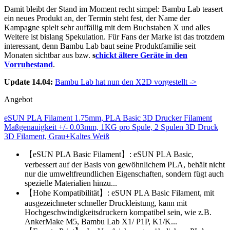
Damit bleibt der Stand im Moment recht simpel: Bambu Lab teasert
ein neues Produkt an, der Termin steht fest, der Name der
Kampagne spielt sehr auffällig mit dem Buchstaben X und alles
Weitere ist bislang Spekulation. Für Fans der Marke ist das trotzdem
interessant, denn Bambu Lab baut seine Produktfamilie seit
Monaten sichtbar aus bzw.
s
chickt ältere Geräte in den
Vorruhestand
.
Update 14.04:
Bambu Lab hat nun den X2D vorgestellt ->
Angebot
eSUN PLA Filament 1.75mm, PLA Basic 3D Drucker Filament
Maßgenauigkeit +/- 0.03mm, 1KG pro Spule, 2 Spulen 3D Druck
3D Filament, Grau+Kaltes Weiß
【eSUN PLA Basic Filament】: eSUN PLA Basic,
verbessert auf der Basis von gewöhnlichem PLA, behält nicht
nur die umweltfreundlichen Eigenschaften, sondern fügt auch
spezielle Materialien hinzu...
【Hohe Kompatibilität】: eSUN PLA Basic Filament, mit
ausgezeichneter schneller Druckleistung, kann mit
Hochgeschwindigkeitsdruckern kompatibel sein, wie z.B.
AnkerMake M5, Bambu Lab X1/ P1P, K1/K...