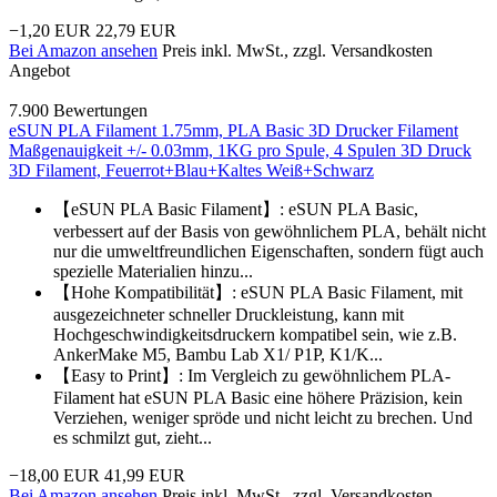
−1,20 EUR
22,79 EUR
Bei Amazon ansehen
Preis inkl. MwSt., zzgl. Versandkosten
Angebot
7.900 Bewertungen
eSUN PLA Filament 1.75mm, PLA Basic 3D Drucker Filament
Maßgenauigkeit +/- 0.03mm, 1KG pro Spule, 4 Spulen 3D Druck
3D Filament, Feuerrot+Blau+Kaltes Weiß+Schwarz
【eSUN PLA Basic Filament】: eSUN PLA Basic,
verbessert auf der Basis von gewöhnlichem PLA, behält nicht
nur die umweltfreundlichen Eigenschaften, sondern fügt auch
spezielle Materialien hinzu...
【Hohe Kompatibilität】: eSUN PLA Basic Filament, mit
ausgezeichneter schneller Druckleistung, kann mit
Hochgeschwindigkeitsdruckern kompatibel sein, wie z.B.
AnkerMake M5, Bambu Lab X1/ P1P, K1/K...
【Easy to Print】: Im Vergleich zu gewöhnlichem PLA-
Filament hat eSUN PLA Basic eine höhere Präzision, kein
Verziehen, weniger spröde und nicht leicht zu brechen. Und
es schmilzt gut, zieht...
−18,00 EUR
41,99 EUR
Bei Amazon ansehen
Preis inkl. MwSt., zzgl. Versandkosten