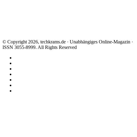
© Copyright 2026, techkrams.de · Unabhängiges Online-Magazin ·
ISSN 3055-8999. All Rights Reserved
Facebook
X
Instagram
Paypal
TikTok
RSS
Threads
Facebook
X
WhatsApp
Telegram
Schaltfläche
"Zurück
zum
Anfang"