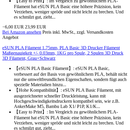
【Easy to Print】: Im Vergleich zu gewöhnlichem PLA-
Filament hat eSUN PLA Basic eine höhere Präzision, kein
Verziehen, weniger spröde und nicht leicht zu brechen. Und
es schmilzt gut, zieht...
−6,00 EUR
23,99 EUR
Bei Amazon ansehen
Preis inkl. MwSt., zzgl. Versandkosten
Angebot
eSUN PLA Filament 1.75mm, PLA Basic 3D Drucker Filament
Maßgenauigkeit +/- 0.03mm, 1KG pro Spule, 2 Spulen 3D Druck
3D Filament, Grau+Schwarz
【eSUN PLA Basic Filament】: eSUN PLA Basic,
verbessert auf der Basis von gewöhnlichem PLA, behält nicht
nur die umweltfreundlichen Eigenschaften, sondern fügt auch
spezielle Materialien hinzu...
【Hohe Kompatibilität】: eSUN PLA Basic Filament, mit
ausgezeichneter schneller Druckleistung, kann mit
Hochgeschwindigkeitsdruckern kompatibel sein, wie z.B.
AnkerMake M5, Bambu Lab X1/ P1P, K1/K...
【Easy to Print】: Im Vergleich zu gewöhnlichem PLA-
Filament hat eSUN PLA Basic eine höhere Präzision, kein
Verziehen, weniger spröde und nicht leicht zu brechen. Und
es schmilzt gut, zieht...