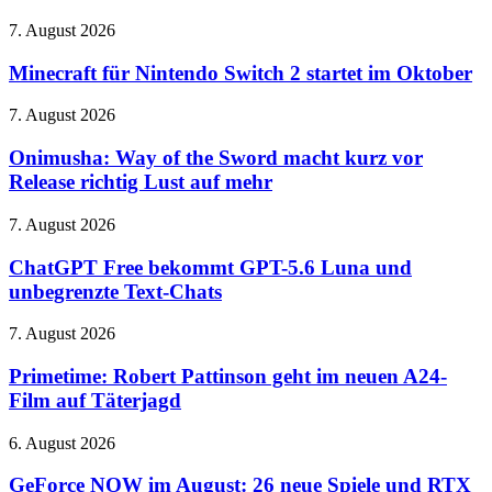
Evercade-
Kopfhörer
Modul
Minecraft
7. August 2026
kombiniert
für
Crusher-
Nintendo
Minecraft für Nintendo Switch 2 startet im Oktober
Bass
Switch
mit
2
Onimusha:
7. August 2026
Bose-
startet
Way
Technik
im
of
Onimusha: Way of the Sword macht kurz vor
Oktober
the
Release richtig Lust auf mehr
Sword
macht
ChatGPT
7. August 2026
kurz
Free
vor
bekommt
ChatGPT Free bekommt GPT-5.6 Luna und
Release
GPT-
unbegrenzte Text-Chats
richtig
5.6
Lust
Luna
auf
Primetime:
7. August 2026
und
mehr
Robert
unbegrenzte
Pattinson
Primetime: Robert Pattinson geht im neuen A24-
Text-
geht
Film auf Täterjagd
Chats
im
neuen
GeForce
6. August 2026
A24-
NOW
Film
im
GeForce NOW im August: 26 neue Spiele und RTX
auf