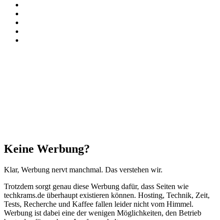
Instagram
Paypal
TikTok
RSS
Threads
Schaltfläche
"Zurück
zum
Anfang"
Schließen
Keine Werbung?
Klar, Werbung nervt manchmal. Das verstehen wir.
Trotzdem sorgt genau diese Werbung dafür, dass Seiten wie
techkrams.de überhaupt existieren können. Hosting, Technik, Zeit,
Tests, Recherche und Kaffee fallen leider nicht vom Himmel.
Werbung ist dabei eine der wenigen Möglichkeiten, den Betrieb