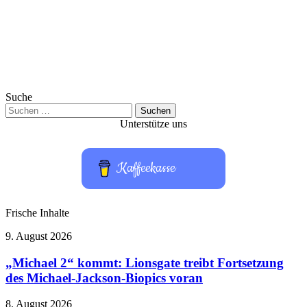
Suche
Suchen
nach:
Unterstütze uns
Kaffeekasse
Frische Inhalte
„Michael
9. August 2026
2“
kommt:
„Michael 2“ kommt: Lionsgate treibt Fortsetzung
Lionsgate
des Michael-Jackson-Biopics voran
treibt
Fortsetzung
Hardware-
8. August 2026