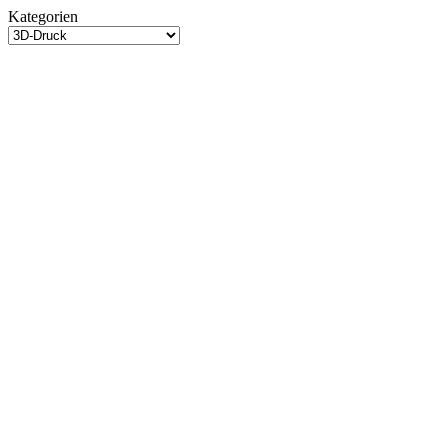
Gareth
Kategorien
Edwards
Kategorien
steigt
beim
Rebirth-
Nachfolger
aus