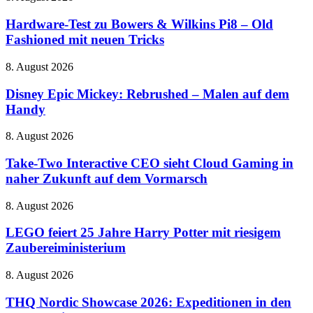
des
Test
Michael-
zu
Hardware-Test zu Bowers & Wilkins Pi8 – Old
Jackson-
Bowers
Fashioned mit neuen Tricks
Biopics
&
voran
Wilkins
Disney
8. August 2026
Pi8
Epic
–
Mickey:
Disney Epic Mickey: Rebrushed – Malen auf dem
Old
Rebrushed
Handy
Fashioned
–
mit
Malen
neuen
Take-
8. August 2026
auf
Tricks
Two
dem
Interactive
Take-Two Interactive CEO sieht Cloud Gaming in
Handy
CEO
naher Zukunft auf dem Vormarsch
sieht
Cloud
LEGO
8. August 2026
Gaming
feiert
in
25
LEGO feiert 25 Jahre Harry Potter mit riesigem
naher
Jahre
Zaubereiministerium
Zukunft
Harry
auf
Potter
dem
THQ
8. August 2026
mit
Vormarsch
Nordic
riesigem
Showcase
THQ Nordic Showcase 2026: Expeditionen in den
Zaubereiministerium
2026: