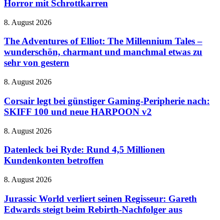
Horror mit Schrottkarren
Expeditionen
in
The
8. August 2026
den
Adventures
Horror
of
The Adventures of Elliot: The Millennium Tales –
mit
Elliot:
wunderschön, charmant und manchmal etwas zu
Schrottkarren
The
sehr von gestern
Millennium
Tales
Corsair
8. August 2026
–
legt
wunderschön,
bei
Corsair legt bei günstiger Gaming-Peripherie nach:
charmant
günstiger
und
SKIFF 100 und neue HARPOON v2
Gaming-
manchmal
Peripherie
etwas
Datenleck
8. August 2026
nach:
zu
bei
SKIFF
sehr
Ryde:
Datenleck bei Ryde: Rund 4,5 Millionen
100
von
Rund
Kundenkonten betroffen
und
gestern
4,5
neue
Millionen
HARPOON
Jurassic
8. August 2026
Kundenkonten
v2
World
betroffen
verliert
Jurassic World verliert seinen Regisseur: Gareth
seinen
Edwards steigt beim Rebirth-Nachfolger aus
Regisseur: