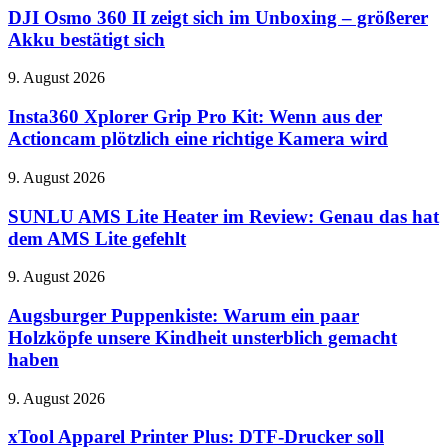
360
DJI Osmo 360 II zeigt sich im Unboxing – größerer
II
Akku bestätigt sich
zeigt
sich
Insta360
9. August 2026
im
Xplorer
Unboxing
Grip
Insta360 Xplorer Grip Pro Kit: Wenn aus der
–
Pro
Actioncam plötzlich eine richtige Kamera wird
größerer
Kit:
Akku
Wenn
bestätigt
SUNLU
9. August 2026
aus
sich
AMS
der
Lite
SUNLU AMS Lite Heater im Review: Genau das hat
Actioncam
Heater
dem AMS Lite gefehlt
plötzlich
im
eine
Review:
richtige
Augsburger
9. August 2026
Genau
Kamera
Puppenkiste:
das
wird
Warum
Augsburger Puppenkiste: Warum ein paar
hat
ein
Holzköpfe unsere Kindheit unsterblich gemacht
dem
paar
AMS
haben
Holzköpfe
Lite
unsere
gefehlt
xTool
9. August 2026
Kindheit
Apparel
unsterblich
Printer
xTool Apparel Printer Plus: DTF-Drucker soll
gemacht