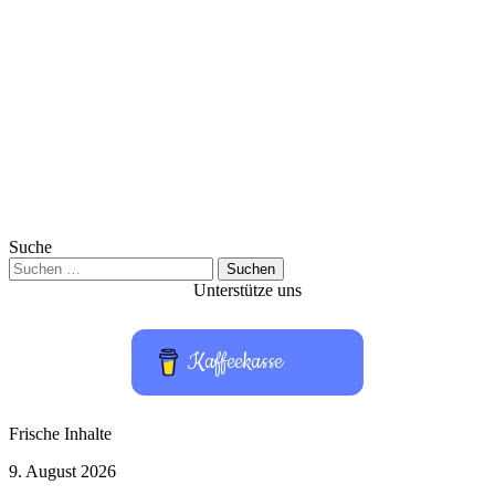
Suche
Suchen
nach:
Unterstütze uns
Kaffeekasse
Frische Inhalte
DJI
9. August 2026
Osmo