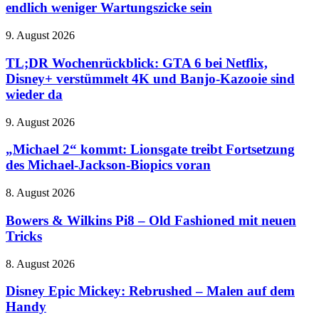
Plus:
haben
endlich weniger Wartungszicke sein
DTF-
Drucker
TL;DR
9. August 2026
soll
Wochenrückblick:
endlich
GTA
TL;DR Wochenrückblick: GTA 6 bei Netflix,
weniger
6
Disney+ verstümmelt 4K und Banjo-Kazooie sind
Wartungszicke
bei
sein
wieder da
Netflix,
Disney+
„Michael
9. August 2026
verstümmelt
2“
4K
kommt:
„Michael 2“ kommt: Lionsgate treibt Fortsetzung
und
Lionsgate
Banjo-
des Michael-Jackson-Biopics voran
treibt
Kazooie
Fortsetzung
sind
Bowers
8. August 2026
des
wieder
&
Michael-
da
Wilkins
Bowers & Wilkins Pi8 – Old Fashioned mit neuen
Jackson-
Pi8
Tricks
Biopics
–
voran
Old
Disney
8. August 2026
Fashioned
Epic
mit
Mickey:
Disney Epic Mickey: Rebrushed – Malen auf dem
neuen
Rebrushed
Handy
Tricks
–