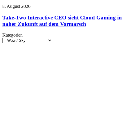
Malen
Take-
8. August 2026
auf
Two
dem
Interactive
Take-Two Interactive CEO sieht Cloud Gaming in
Handy
CEO
naher Zukunft auf dem Vormarsch
sieht
Cloud
Kategorien
Gaming
Kategorien
in
naher
Zukunft
auf
dem
Vormarsch