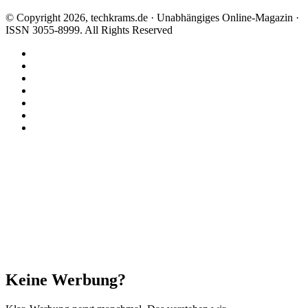
© Copyright 2026, techkrams.de · Unabhängiges Online-Magazin ·
ISSN 3055-8999. All Rights Reserved
Facebook
X
Instagram
Paypal
TikTok
RSS
Threads
Schaltfläche
"Zurück
zum
Anfang"
Schließen
Keine Werbung?