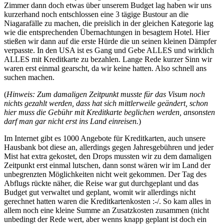
Zimmer dann doch etwas über unserem Budget lag haben wir uns
kurzerhand noch entschlossen eine 3 tägige Bustour an die
Niagarafälle zu machen, die preislich in der gleichen Kategorie lag
wie die entsprechenden Übernachtungen in besagtem Hotel. Hier
stießen wir dann auf die erste Hürde die un seinen kleinen Dämpfer
verpasste. In den USA ist es Gang und Gebe ALLES und wirklich
ALLES mit Kreditkarte zu bezahlen. Lange Rede kurzer Sinn wir
waren erst einmal gearscht, da wir keine hatten. Also schnell ans
suchen machen.
(
Hinweis: Zum damaligen Zeitpunkt musste für das Visum noch
nichts gezahlt werden, dass hat sich mittlerweile geändert, schon
hier muss die Gebühr mit Kreditkarte beglichen werden, ansonsten
darf man gar nicht erst ins Land einreisen.
)
Im Internet gibt es 1000 Angebote für Kreditkarten, auch unsere
Hausbank bot diese an, allerdings gegen Jahresgebühren und jeder
Mist hat extra gekostet, den Drops mussten wir zu dem damaligen
Zeitpunkt erst einmal lutschen, dann sonst wären wir im Land der
unbegrenzten Möglichkeiten nicht weit gekommen. Der Tag des
Abflugs rückte näher, die Reise war gut durchgeplant und das
Budget gut verwaltet und geplant, womit wir allerdings nicht
gerechnet hatten waren die Kreditkartenkosten :-/. So kam alles in
allem noch eine kleine Summe an Zusatzkosten zusammen (nicht
unbedingt der Rede wert, aber wenns knapp geplant ist doch ein