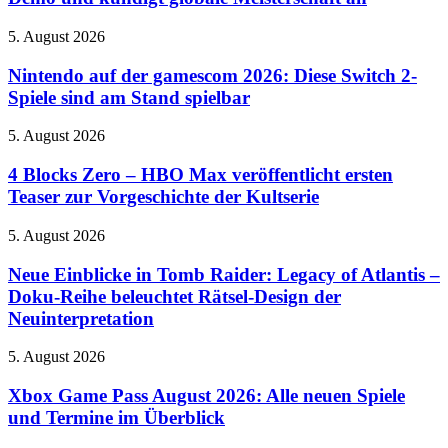
Hunter
mit
Wilds
Rush-
Nintendo
5. August 2026
Demo
Squad-
auf
und
System
der
Nintendo auf der gamescom 2026: Diese Switch 2-
kündigt
ein
gamescom
Spiele sind am Stand spielbar
globale
2026:
Meisterschaft
Diese
an
4
5. August 2026
Switch
Blocks
2-
Zero
4 Blocks Zero – HBO Max veröffentlicht ersten
Spiele
–
Teaser zur Vorgeschichte der Kultserie
sind
HBO
am
Max
Stand
Neue
5. August 2026
veröffentlicht
spielbar
Einblicke
ersten
in
Neue Einblicke in Tomb Raider: Legacy of Atlantis –
Teaser
Tomb
Doku-Reihe beleuchtet Rätsel-Design der
zur
Raider:
Vorgeschichte
Neuinterpretation
Legacy
der
of
Kultserie
Xbox
5. August 2026
Atlantis
Game
–
Pass
Xbox Game Pass August 2026: Alle neuen Spiele
Doku-
August
Reihe
und Termine im Überblick
2026:
beleuchtet
Alle