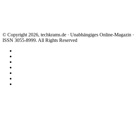
© Copyright 2026, techkrams.de · Unabhängiges Online-Magazin ·
ISSN 3055-8999. All Rights Reserved
Facebook
X
Instagram
Paypal
TikTok
RSS
Threads
Facebook
X
WhatsApp
Telegram
Schaltfläche
"Zurück
zum
Anfang"