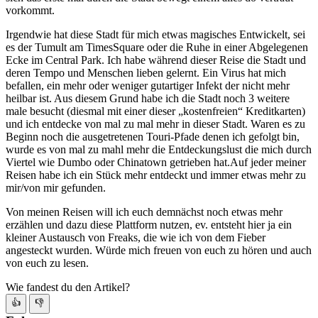
vorkommt.
Irgendwie hat diese Stadt für mich etwas magisches Entwickelt, sei
es der Tumult am TimesSquare oder die Ruhe in einer Abgelegenen
Ecke im Central Park. Ich habe während dieser Reise die Stadt und
deren Tempo und Menschen lieben gelernt. Ein Virus hat mich
befallen, ein mehr oder weniger gutartiger Infekt der nicht mehr
heilbar ist. Aus diesem Grund habe ich die Stadt noch 3 weitere
male besucht (diesmal mit einer dieser „kostenfreien“ Kreditkarten)
und ich entdecke von mal zu mal mehr in dieser Stadt. Waren es zu
Beginn noch die ausgetretenen Touri-Pfade denen ich gefolgt bin,
wurde es von mal zu mahl mehr die Entdeckungslust die mich durch
Viertel wie Dumbo oder Chinatown getrieben hat.Auf jeder meiner
Reisen habe ich ein Stück mehr entdeckt und immer etwas mehr zu
mir/von mir gefunden.
Von meinen Reisen will ich euch demnächst noch etwas mehr
erzählen und dazu diese Plattform nutzen, ev. entsteht hier ja ein
kleiner Austausch von Freaks, die wie ich von dem Fieber
angesteckt wurden. Würde mich freuen von euch zu hören und auch
von euch zu lesen.
Wie fandest du den Artikel?
👍
👎