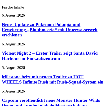
Frische Inhalte
Neues
6. August 2026
Update
zu
Neues Update zu Pokémon Pokopia und
Pokémon
Erweiterung „Blubbmeeria“ mit Unterwasserwelt
Pokopia
erschienen
und
Erweiterung
Violent
6. August 2026
„Blubbmeeria“
Night
mit
2
Violent Night 2 – Erster Trailer zeigt Santa David
Unterwasserwelt
–
erschienen
Harbour im Einkaufszentrum
Erster
Trailer
Milestone
5. August 2026
zeigt
heizt
Santa
mit
Milestone heizt mit neuem Trailer zu HOT
David
neuem
WHEELS Infinite Rush mit Rush-Squad-System ein
Harbour
Trailer
im
zu
Einkaufszentrum
Capcom
5. August 2026
HOT
veröffentlicht
WHEELS
neue
Capcom veröffentlicht neue Monster Hunter Wilds
Infinite
Monster
Demo und kündigt globale Meisterschaft an
Rush