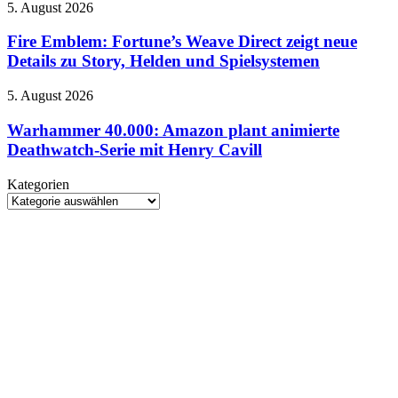
Rätsel-
Fire
5. August 2026
neuen
Design
Emblem:
Spiele
der
Fortune’s
Fire Emblem: Fortune’s Weave Direct zeigt neue
und
Neuinterpretation
Weave
Details zu Story, Helden und Spielsystemen
Termine
Direct
im
zeigt
Überblick
Warhammer
5. August 2026
neue
40.000:
Details
Amazon
Warhammer 40.000: Amazon plant animierte
zu
plant
Deathwatch-Serie mit Henry Cavill
Story,
animierte
Helden
Deathwatch-
und
Kategorien
Serie
Spielsystemen
Kategorien
mit
Henry
Cavill