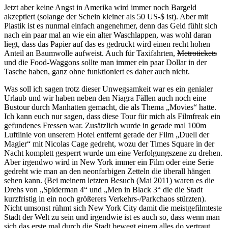
Jetzt aber keine Angst in Amerika wird immer noch Bargeld
akzeptiert (solange der Schein kleiner als 50 US-$ ist). Aber mit
Plastik ist es nunmal einfach angenehmer, denn das Geld fühlt sich
nach ein paar mal an wie ein alter Waschlappen, was wohl daran
liegt, dass das Papier auf das es gedruckt wird einen recht hohen
Anteil an Baumwolle aufweist. Auch für Taxifahrten,
Metrotickets
und die Food-Waggons sollte man immer ein paar Dollar in der
Tasche haben, ganz ohne funktioniert es daher auch nicht.
Was soll ich sagen trotz dieser Unwegsamkeit war es ein genialer
Urlaub und wir haben neben den Niagra Fällen auch noch eine
Bustour durch Manhatten gemacht, die als Thema „Movies“ hatte.
Ich kann euch nur sagen, dass diese Tour für mich als Filmfreak ein
gefundenes Fressen war. Zusätzlich wurde in gerade mal 100m
Luftlinie von unserem Hotel entfernt gerade der Film „Duell der
Magier“ mit Nicolas Cage gedreht, wozu der Times Square in der
Nacht komplett gesperrt wurde um eine Verfolgungszene zu drehen.
Aber irgendwo wird in New York immer ein Film oder eine Serie
gedreht wie man an den neonfarbigen Zetteln die überall hängen
sehen kann. (Bei meinem letzten Besuch (Mai 2011) waren es die
Drehs von „Spiderman 4“ und „Men in Black 3“ die die Stadt
kurzfristig in ein noch größerers Verkehrs-/Parkchaos stürzten).
Nicht umsonst rühmt sich New York City damit die meistgefilmteste
Stadt der Welt zu sein und irgendwie ist es auch so, dass wenn man
sich das erste mal durch die Stadt bewegt einem alles do vertraut