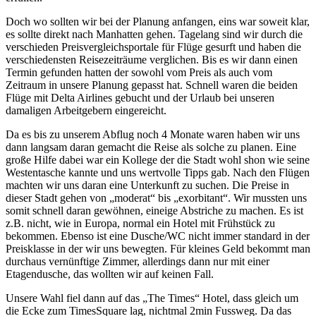
Doch wo sollten wir bei der Planung anfangen, eins war soweit klar,
es sollte direkt nach Manhatten gehen. Tagelang sind wir durch die
verschieden Preisvergleichsportale für Flüge gesurft und haben die
verschiedensten Reisezeiträume verglichen. Bis es wir dann einen
Termin gefunden hatten der sowohl vom Preis als auch vom
Zeitraum in unsere Planung gepasst hat. Schnell waren die beiden
Flüge mit Delta Airlines gebucht und der Urlaub bei unseren
damaligen Arbeitgebern eingereicht.
Da es bis zu unserem Abflug noch 4 Monate waren haben wir uns
dann langsam daran gemacht die Reise als solche zu planen. Eine
große Hilfe dabei war ein Kollege der die Stadt wohl shon wie seine
Westentasche kannte und uns wertvolle Tipps gab. Nach den Flügen
machten wir uns daran eine Unterkunft zu suchen. Die Preise in
dieser Stadt gehen von „moderat“ bis „exorbitant“. Wir mussten uns
somit schnell daran gewöhnen, eineige Abstriche zu machen. Es ist
z.B. nicht, wie in Europa, normal ein Hotel mit Frühstück zu
bekommen. Ebenso ist eine Dusche/WC nicht immer standard in der
Preisklasse in der wir uns bewegten. Für kleines Geld bekommt man
durchaus vernünftige Zimmer, allerdings dann nur mit einer
Etagendusche, das wollten wir auf keinen Fall.
Unsere Wahl fiel dann auf das „The Times“ Hotel, dass gleich um
die Ecke zum TimesSquare lag, nichtmal 2min Fussweg. Da das