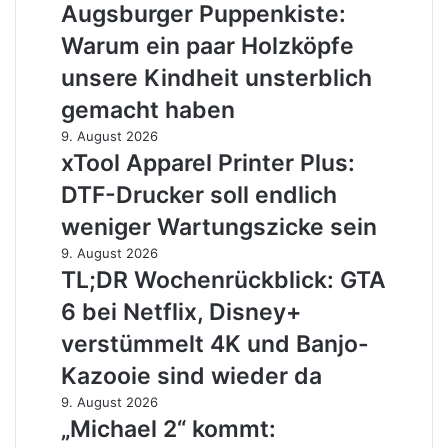
Puppenkiste:
Augsburger Puppenkiste:
das
Warum
hat
Warum ein paar Holzköpfe
ein
dem
paar
unsere Kindheit unsterblich
AMS
Holzköpfe
Lite
gemacht haben
unsere
gefehlt
Kindheit
xTool
9. August 2026
unsterblich
Apparel
xTool Apparel Printer Plus:
gemacht
Printer
DTF-Drucker soll endlich
haben
Plus:
DTF-
weniger Wartungszicke sein
Drucker
TL;DR
9. August 2026
soll
Wochenrückblick:
TL;DR Wochenrückblick: GTA
endlich
GTA
weniger
6 bei Netflix, Disney+
6
Wartungszicke
bei
verstümmelt 4K und Banjo-
sein
Netflix,
Kazooie sind wieder da
Disney+
verstümmelt
„Michael
9. August 2026
4K
2“
„Michael 2“ kommt:
und
kommt: