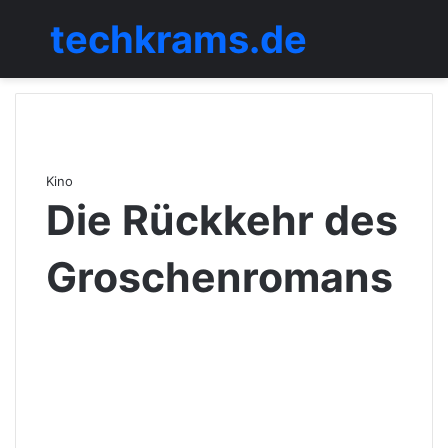
techkrams.de
Menü
Kino
Die Rückkehr des
Groschenromans