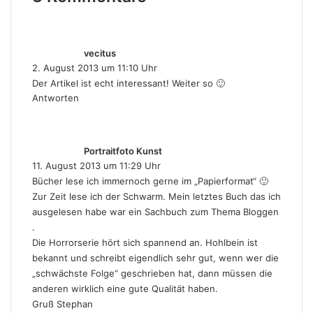
s
a
g
vecitus
t
2. August 2013 um 11:10 Uhr
:
Der Artikel ist echt interessant! Weiter so 🙂
Antworten
s
a
g
Portraitfoto Kunst
t
11. August 2013 um 11:29 Uhr
:
Bücher lese ich immernoch gerne im „Papierformat“ 🙂
Zur Zeit lese ich der Schwarm. Mein letztes Buch das ich
ausgelesen habe war ein Sachbuch zum Thema Bloggen
.
Die Horrorserie hört sich spannend an. Hohlbein ist
bekannt und schreibt eigendlich sehr gut, wenn wer die
„schwächste Folge“ geschrieben hat, dann müssen die
anderen wirklich eine gute Qualität haben.
Gruß Stephan