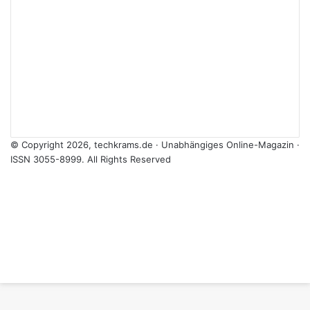
© Copyright 2026, techkrams.de · Unabhängiges Online-Magazin ·
ISSN 3055-8999. All Rights Reserved
Facebook
X
Instagram
Paypal
TikTok
RSS
Facebook
X
WhatsApp
Telegram
Threads
Schaltfläche
"Zurück
zum