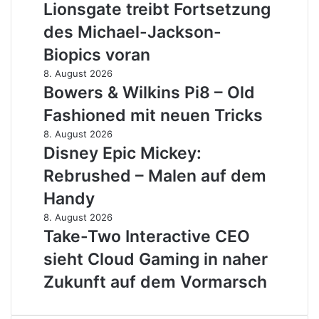
Lionsgate treibt Fortsetzung
Banjo-
Lionsgate
Kazooie
treibt
des Michael-Jackson-
sind
Fortsetzung
Biopics voran
wieder
des
da
Michael-
Bowers
8. August 2026
Jackson-
&
Bowers & Wilkins Pi8 – Old
Biopics
Wilkins
Fashioned mit neuen Tricks
voran
Pi8
–
Disney
8. August 2026
Old
Epic
Disney Epic Mickey:
Fashioned
Mickey:
Rebrushed – Malen auf dem
mit
Rebrushed
neuen
–
Handy
Tricks
Malen
Take-
8. August 2026
auf
Two
Take-Two Interactive CEO
dem
Interactive
Handy
sieht Cloud Gaming in naher
CEO
sieht
Zukunft auf dem Vormarsch
Cloud
Gaming