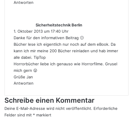
Antworten
s
a
g
Sicherheitstechnik Berlin
t
1. Oktober 2013 um 17:40 Uhr
:
Danke für den informativen Beitrag 🙂
Bücher lese ich eigentlich nur noch auf dem eBook. Da
kann ich mir meine 200 Bücher reinladen und hab immer
alle dabei. TipTop
Horrorbücher liebe ich genauso wie Horrorfilme. Grusel
mich gern 😛
Grüße Jan
Antworten
Schreibe einen Kommentar
Deine E-Mail-Adresse wird nicht veröffentlicht.
Erforderliche
Felder sind mit
*
markiert
K
o