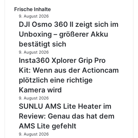
Frische Inhalte
DJI
9. August 2026
Osmo
DJI Osmo 360 II zeigt sich im
360
Unboxing – größerer Akku
II
zeigt
bestätigt sich
sich
Insta360
9. August 2026
im
Xplorer
Insta360 Xplorer Grip Pro
Unboxing
Grip
–
Kit: Wenn aus der Actioncam
Pro
größerer
Kit:
plötzlich eine richtige
Akku
Wenn
bestätigt
Kamera wird
aus
sich
der
SUNLU
9. August 2026
Actioncam
AMS
SUNLU AMS Lite Heater im
plötzlich
Lite
Review: Genau das hat dem
eine
Heater
richtige
im
AMS Lite gefehlt
Kamera
Review:
Augsburger
9. August 2026
wird
Genau