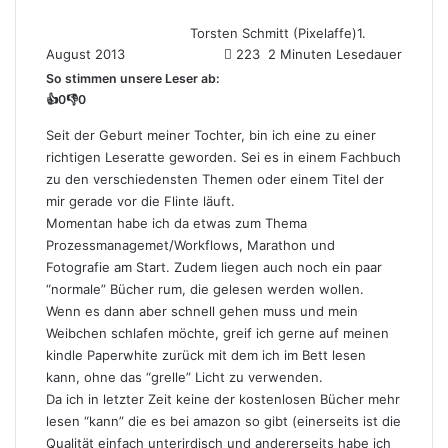
Torsten Schmitt (Pixelaffe)
1.
August 2013
223
2 Minuten Lesedauer
So stimmen unsere Leser ab:
👍
0
👎
0
Seit der Geburt meiner Tochter, bin ich eine zu einer
richtigen Leseratte geworden. Sei es in einem Fachbuch
zu den verschiedensten Themen oder einem Titel der
mir gerade vor die Flinte läuft.
Momentan habe ich da etwas zum Thema
Prozessmanagemet/Workflows, Marathon und
Fotografie am Start. Zudem liegen auch noch ein paar
“normale” Bücher rum, die gelesen werden wollen.
Wenn es dann aber schnell gehen muss und mein
Weibchen schlafen möchte, greif ich gerne auf meinen
kindle Paperwhite zurück mit dem ich im Bett lesen
kann, ohne das “grelle” Licht zu verwenden.
Da ich in letzter Zeit keine der kostenlosen Bücher mehr
lesen “kann” die es bei amazon so gibt (einerseits ist die
Qualität einfach unterirdisch und andererseits habe ich