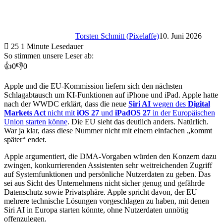
Torsten Schmitt (Pixelaffe)
10. Juni 2026
25
1 Minute Lesedauer
So stimmen unsere Leser ab:
👍
0
👎
0
Apple und die EU-Kommission liefern sich den nächsten
Schlagabtausch um KI-Funktionen auf iPhone und iPad. Apple hatte
nach der WWDC erklärt, dass die neue
Siri AI
wegen des
Digital
Markets Act
nicht mit
iOS 27
und
iPadOS 27
in der Europäischen
Union starten könne
. Die EU sieht das deutlich anders. Natürlich.
War ja klar, dass diese Nummer nicht mit einem einfachen „kommt
später“ endet.
Apple argumentiert, die DMA-Vorgaben würden den Konzern dazu
zwingen, konkurrierenden Assistenten sehr weitreichenden Zugriff
auf Systemfunktionen und persönliche Nutzerdaten zu geben. Das
sei aus Sicht des Unternehmens nicht sicher genug und gefährde
Datenschutz sowie Privatsphäre. Apple spricht davon, der EU
mehrere technische Lösungen vorgeschlagen zu haben, mit denen
Siri AI in Europa starten könnte, ohne Nutzerdaten unnötig
offenzulegen.