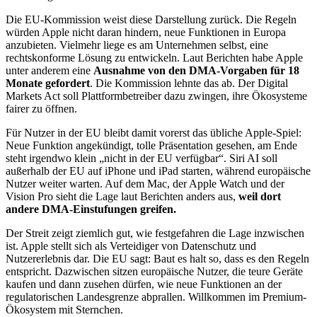
Die EU-Kommission weist diese Darstellung zurück. Die Regeln
würden Apple nicht daran hindern, neue Funktionen in Europa
anzubieten. Vielmehr liege es am Unternehmen selbst, eine
rechtskonforme Lösung zu entwickeln. Laut Berichten habe Apple
unter anderem eine
Ausnahme von den DMA-Vorgaben für 18
Monate gefordert
. Die Kommission lehnte das ab. Der Digital
Markets Act soll Plattformbetreiber dazu zwingen, ihre Ökosysteme
fairer zu öffnen.
Für Nutzer in der EU bleibt damit vorerst das übliche Apple-Spiel:
Neue Funktion angekündigt, tolle Präsentation gesehen, am Ende
steht irgendwo klein „nicht in der EU verfügbar“. Siri AI soll
außerhalb der EU auf iPhone und iPad starten, während europäische
Nutzer weiter warten. Auf dem Mac, der Apple Watch und der
Vision Pro sieht die Lage laut Berichten anders aus,
weil dort
andere DMA-Einstufungen greifen.
Der Streit zeigt ziemlich gut, wie festgefahren die Lage inzwischen
ist. Apple stellt sich als Verteidiger von Datenschutz und
Nutzererlebnis dar. Die EU sagt: Baut es halt so, dass es den Regeln
entspricht. Dazwischen sitzen europäische Nutzer, die teure Geräte
kaufen und dann zusehen dürfen, wie neue Funktionen an der
regulatorischen Landesgrenze abprallen. Willkommen im Premium-
Ökosystem mit Sternchen.