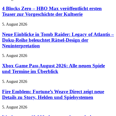
Switch
Blocks
2-
Zero
4 Blocks Zero – HBO Max veröffentlicht ersten
Spiele
–
Teaser zur Vorgeschichte der Kultserie
sind
HBO
am
Max
Stand
Neue
5. August 2026
veröffentlicht
spielbar
Einblicke
ersten
in
Neue Einblicke in Tomb Raider: Legacy of Atlantis –
Teaser
Tomb
Doku-Reihe beleuchtet Rätsel-Design der
zur
Raider:
Vorgeschichte
Neuinterpretation
Legacy
der
of
Kultserie
Xbox
5. August 2026
Atlantis
Game
–
Pass
Xbox Game Pass August 2026: Alle neuen Spiele
Doku-
August
Reihe
und Termine im Überblick
2026:
beleuchtet
Alle
Rätsel-
Fire
5. August 2026
neuen
Design
Emblem:
Spiele
der
Fortune’s
Fire Emblem: Fortune’s Weave Direct zeigt neue
und
Neuinterpretation
Weave
Details zu Story, Helden und Spielsystemen
Termine
Direct
im
zeigt
Überblick
Warhammer
5. August 2026
neue
40.000:
Details