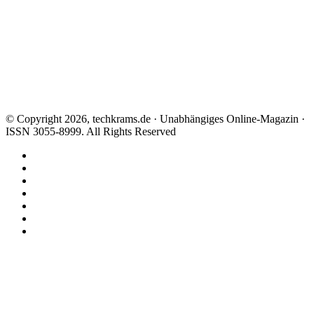
© Copyright 2026, techkrams.de · Unabhängiges Online-Magazin ·
ISSN 3055-8999. All Rights Reserved
Facebook
X
Instagram
Paypal
TikTok
RSS
Threads
Facebook
X
WhatsApp
Telegram
Schaltfläche
"Zurück
zum
Anfang"