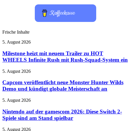
Kaffeekasse
Frische Inhalte
Milestone
5. August 2026
heizt
mit
Milestone heizt mit neuem Trailer zu HOT
neuem
WHEELS Infinite Rush mit Rush-Squad-System ein
Trailer
zu
Capcom
5. August 2026
HOT
veröffentlicht
WHEELS
neue
Capcom veröffentlicht neue Monster Hunter Wilds
Infinite
Monster
Demo und kündigt globale Meisterschaft an
Rush
Hunter
mit
Wilds
Rush-
Nintendo
5. August 2026
Demo
Squad-
auf
und
System
der
Nintendo auf der gamescom 2026: Diese Switch 2-
kündigt
ein
gamescom
Spiele sind am Stand spielbar
globale
2026:
Meisterschaft
Diese
an
4
5. August 2026