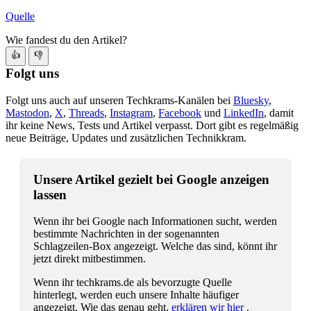
Quelle
Wie fandest du den Artikel?
👍
👎
Folgt uns
Folgt uns auch auf unseren Techkrams-Kanälen bei
Bluesky
,
Mastodon
,
X
,
Threads
,
Instagram
,
Facebook
und
LinkedIn
, damit
ihr keine News, Tests und Artikel verpasst. Dort gibt es regelmäßig
neue Beiträge, Updates und zusätzlichen Technikkram.
Unsere Artikel gezielt bei Google anzeigen
lassen
Wenn ihr bei Google nach Informationen sucht, werden
bestimmte Nachrichten in der sogenannten
Schlagzeilen-Box angezeigt. Welche das sind, könnt ihr
jetzt direkt mitbestimmen.
Wenn ihr techkrams.de als bevorzugte Quelle
hinterlegt, werden euch unsere Inhalte häufiger
angezeigt. Wie das genau geht,
erklären wir hier
.