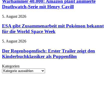
Amazon
Warhammer 40.000: Amazon plant animierte
zu
plant
Deathwatch-Serie mit Henry Cavill
Story,
animierte
Helden
Deathwatch-
und
ESA
5. August 2026
Serie
Spielsystemen
gibt
mit
Zusammenarbeit
ESA gibt Zusammenarbeit mit Pokémon bekannt
Henry
mit
für die World Space Week
Cavill
Pokémon
bekannt
Der
5. August 2026
für
Regenbogenfisch:
die
Erster
Der Regenbogenfisch: Erster Trailer zeigt den
World
Trailer
Kinderbuchklassiker als Puppenfilm
Space
zeigt
Week
den
Kategorien
Kinderbuchklassiker
Kategorien
als
Puppenfilm