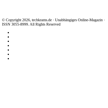
© Copyright 2026, techkrams.de · Unabhängiges Online-Magazin ·
ISSN 3055-8999. All Rights Reserved
Facebook
X
Instagram
Paypal
TikTok
RSS
Threads
Facebook
X
WhatsApp
Telegram
Schaltfläche
"Zurück
zum
Anfang"