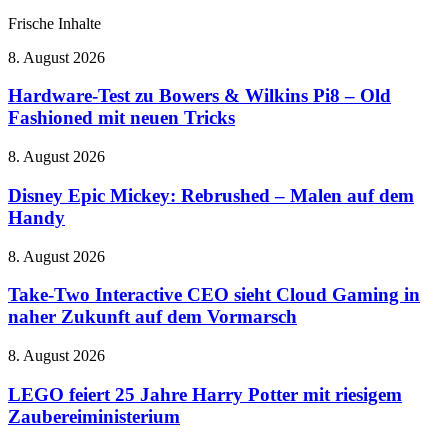
Frische Inhalte
Hardware-
8. August 2026
Test
zu
Hardware-Test zu Bowers & Wilkins Pi8 – Old
Bowers
Fashioned mit neuen Tricks
&
Wilkins
Disney
8. August 2026
Pi8
Epic
–
Mickey:
Disney Epic Mickey: Rebrushed – Malen auf dem
Old
Rebrushed
Handy
Fashioned
–
mit
Malen
neuen
Take-
8. August 2026
auf
Tricks
Two
dem
Interactive
Take-Two Interactive CEO sieht Cloud Gaming in
Handy
CEO
naher Zukunft auf dem Vormarsch
sieht
Cloud
LEGO
8. August 2026
Gaming
feiert
in
25
LEGO feiert 25 Jahre Harry Potter mit riesigem
naher
Jahre
Zaubereiministerium
Zukunft
Harry
auf
Potter