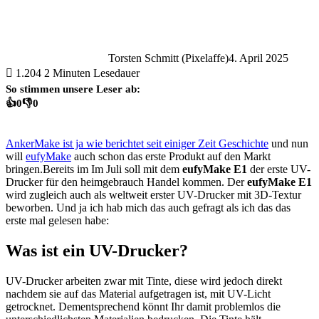
Torsten Schmitt (Pixelaffe)
4. April 2025
1.204
2 Minuten Lesedauer
So stimmen unsere Leser ab:
👍
0
👎
0
AnkerMake ist ja wie berichtet seit einiger Zeit Geschichte
und nun
will
eufyMake
auch schon das erste Produkt auf den Markt
bringen.Bereits im Im Juli soll mit dem
eufyMake E1
der erste UV-
Drucker für den heimgebrauch Handel kommen. Der
eufyMake E1
wird zugleich auch als weltweit erster UV-Drucker mit 3D-Textur
beworben. Und ja ich hab mich das auch gefragt als ich das das
erste mal gelesen habe:
Was ist ein UV-Drucker?
UV-Drucker arbeiten zwar mit Tinte, diese wird jedoch direkt
nachdem sie auf das Material aufgetragen ist, mit UV-Licht
getrocknet. Dementsprechend könnt Ihr damit problemlos die