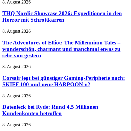
dem
THQ
8. August 2026
mit
Vormarsch
Nordic
riesigem
Showcase
THQ Nordic Showcase 2026: Expeditionen in den
Zaubereiministerium
2026:
Horror mit Schrottkarren
Expeditionen
in
The
8. August 2026
den
Adventures
Horror
of
The Adventures of Elliot: The Millennium Tales –
mit
Elliot:
wunderschön, charmant und manchmal etwas zu
Schrottkarren
The
sehr von gestern
Millennium
Tales
Corsair
8. August 2026
–
legt
wunderschön,
bei
Corsair legt bei günstiger Gaming-Peripherie nach:
charmant
günstiger
und
SKIFF 100 und neue HARPOON v2
Gaming-
manchmal
Peripherie
etwas
Datenleck
8. August 2026
nach:
zu
bei
SKIFF
sehr
Ryde:
Datenleck bei Ryde: Rund 4,5 Millionen
100
von
Rund
Kundenkonten betroffen
und
gestern
4,5
neue
Millionen
HARPOON
Jurassic
8. August 2026
Kundenkonten
v2
World