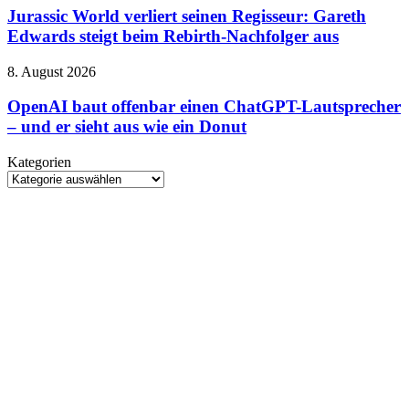
betroffen
verliert
Jurassic World verliert seinen Regisseur: Gareth
seinen
Edwards steigt beim Rebirth-Nachfolger aus
Regisseur:
Gareth
OpenAI
8. August 2026
Edwards
baut
steigt
offenbar
OpenAI baut offenbar einen ChatGPT-Lautsprecher
beim
einen
– und er sieht aus wie ein Donut
Rebirth-
ChatGPT-
Nachfolger
Lautsprecher
aus
Kategorien
–
Kategorien
und
er
sieht
aus
wie
ein
Donut