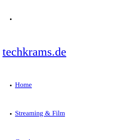
Menü
techkrams.de
Home
Streaming & Film