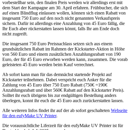
vorbestellbar sein, den finalen Preis werden wir allerdings erst mit
dem Start der Kampagne am 30. April erfahren. Frühbucher, die sich
auf einen Blindflug einlassen wollen, können sich einen Rabatt von
insgesamt 750 Euro auf den noch nicht genannten Verkaufspreis
sichern. Dafür ist allerdings eine Anzahlung von 45 Euro fällig, die
Ihr Euch aber rückerstatten lassen könnt, falls Ihr am Ende doch
nicht zugreift.
Die insgesamt 750 Euro Preisnachlass setzen sich aus einem
grundsätzlichen Rabatt im Rahmen der Kickstarter-Aktion in Höhe
von 560 Euro und einem zusätzlichen Anzahlungsrabatt von 190
Euro, der für 45 Euro erworben werden kann, zusammen. Die vorab
geleisteten 45 Euro werden beim Kauf verrechnet.
Ab sofort kann man für das demnächst startende Projekt auf
Kickstarter teilnehmen. Dabei verspricht euch Anker für die
Zahlung von 45 Euro über 750 Euro Rabatt (750€ =190€
Anzahlungsrabatt und über 560€ Rabatt auf den Kickstarter Preis).
Solltet ihr euch übrigens bis zur endgültigen Bestellung anders
überlegen, konnt ihr euch die 45 Euro auch zurückerstatten lassen.
Alle weiteren Infos findet ihr auf der ab sofort geschalteten
Webseite
für den eufyMake UV Printer
.
Die voraussichtliche Liferzeit für den eufyMake UV Printer ist für