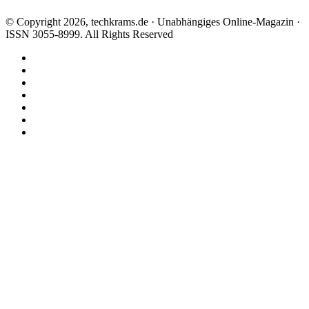
© Copyright 2026, techkrams.de · Unabhängiges Online-Magazin ·
ISSN 3055-8999. All Rights Reserved
Facebook
X
Instagram
Paypal
TikTok
RSS
Threads
Facebook
X
WhatsApp
Telegram
Schaltfläche
"Zurück
zum
Anfang"