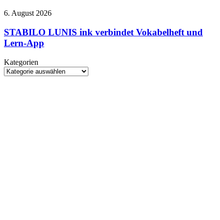
bei
Bauraum
STABILO
6. August 2026
Netflix
und
LUNIS
370-
ink
STABILO LUNIS ink verbindet Vokabelheft und
Grad-
verbindet
Lern-App
Hotend
Vokabelheft
und
Kategorien
Lern-
Kategorien
App