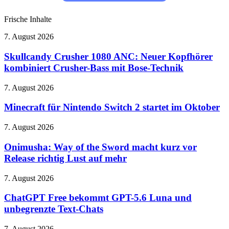
Frische Inhalte
Skullcandy
7. August 2026
Crusher
1080
Skullcandy Crusher 1080 ANC: Neuer Kopfhörer
ANC:
kombiniert Crusher-Bass mit Bose-Technik
Neuer
Kopfhörer
Minecraft
7. August 2026
kombiniert
für
Crusher-
Nintendo
Minecraft für Nintendo Switch 2 startet im Oktober
Bass
Switch
mit
2
Onimusha:
7. August 2026
Bose-
startet
Way
Technik
im
of
Onimusha: Way of the Sword macht kurz vor
Oktober
the
Release richtig Lust auf mehr
Sword
macht
ChatGPT
7. August 2026
kurz
Free
vor
bekommt
ChatGPT Free bekommt GPT-5.6 Luna und
Release
GPT-
unbegrenzte Text-Chats
richtig
5.6
Lust
Luna
auf
Primetime:
7. August 2026