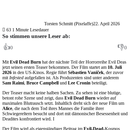
Torsten Schmitt (Pixelaffe)
22. April 2026
63
1 Minute Lesedauer
So stimmen unsere Leser ab:
👍
👎
0
0
Mit
Evil Dead Burn
hat der nächste Teil der Horrorreihe Evil Deas
jetzt seinen ersten Teaser bekommen. Der Film startet am
10. Juli
2026
in den US-Kinos. Regie führt
Sébastien Vaniček
, der zuvor
mit
Infested
aufgefallen ist. Als Produzenten sind unter anderem
Sam Raimi
,
Bruce Campbell
und
Lee Cronin
beteiligt.
Der Teaser macht keine halben Sachen. Zu sehen ist eine blutige,
betont rohe Szene und zeigt, dass
Evil Dead Burn
wieder auf
maximalen Blutrausch setzt. Inhaltlich dreht sich der neue Film um
Alice
, die nach dem Tod ihres Mannes die Familie ihrer
Schwiegereltern besucht und dort mit dämonischer Besessenheit und
Deadites konfrontiert wird. I
Der Film wird als eigenständiger Beitrag im
Evil-Dead
-Kosmos