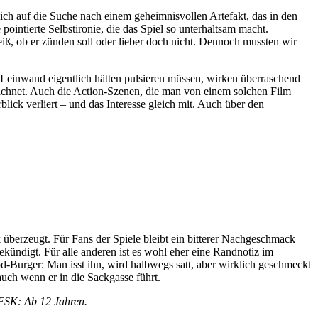
ch auf die Suche nach einem geheimnisvollen Artefakt, das in den
ointierte Selbstironie, die das Spiel so unterhaltsam macht.
, ob er zünden soll oder lieber doch nicht. Dennoch mussten wir
r Leinwand eigentlich hätten pulsieren müssen, wirken überraschend
szeichnet. Auch die Action-Szenen, die man von einem solchen Film
ick verliert – und das Interesse gleich mit. Auch über den
überzeugt. Für Fans der Spiele bleibt ein bitterer Nachgeschmack
kündigt. Für alle anderen ist es wohl eher eine Randnotiz im
ood-Burger: Man isst ihn, wird halbwegs satt, aber wirklich geschmeckt
auch wenn er in die Sackgasse führt.
 FSK: Ab 12 Jahren.