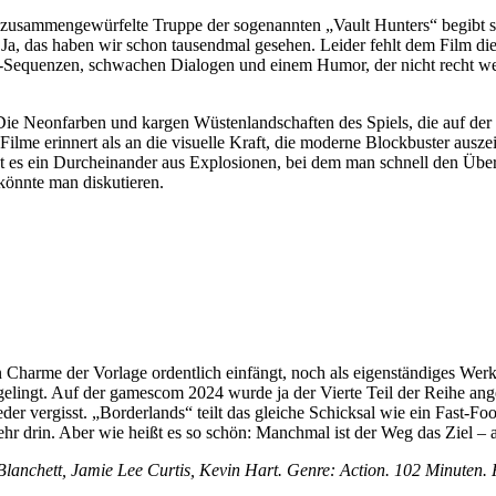
e zusammengewürfelte Truppe der sogenannten „Vault Hunters“ begibt si
a, das haben wir schon tausendmal gesehen. Leider fehlt dem Film die p
Sequenzen, schwachen Dialogen und einem Humor, der nicht recht weiß
. Die Neonfarben und kargen Wüstenlandschaften des Spiels, die auf de
e Filme erinnert als an die visuelle Kraft, die moderne Blockbuster au
 es ein Durcheinander aus Explosionen, bei dem man schnell den Überbl
könnte man diskutieren.
Charme der Vorlage ordentlich einfängt, noch als eigenständiges Werk 
gelingt. Auf der gamescom 2024 wurde ja der Vierte Teil der Reihe ange
der vergisst. „Borderlands“ teilt das gleiche Schicksal wie ein Fast-F
ehr drin. Aber wie heißt es so schön: Manchmal ist der Weg das Ziel – 
Blanchett, Jamie Lee Curtis, Kevin Hart. Genre: Action. 102 Minuten.