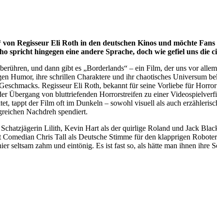
“ von Regisseur Eli Roth in den deutschen Kinos und möchte Fans
 spricht hingegen eine andere Sprache, doch wie gefiel uns die c
 berühren, und dann gibt es „Borderlands“ – ein Film, der uns vor allem
gen Humor, ihre schrillen Charaktere und ihr chaotisches Universum bek
 Geschmacks. Regisseur Eli Roth, bekannt für seine Vorliebe für Horror
er Übergang von bluttriefenden Horrorstreifen zu einer Videospielverfi
tappt der Film oft im Dunkeln – sowohl visuell als auch erzählerisch. D
reichen Nachdreh spendiert.
le Schatzjägerin Lilith, Kevin Hart als der quirlige Roland und Jack B
 Comedian Chris Tall als Deutsche Stimme für den klapprigen Roboter
er seltsam zahm und eintönig. Es ist fast so, als hätte man ihnen ihre 