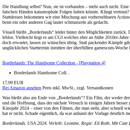
Die Handlung selbst? Nun, sie ist vorhanden – mehr auch nicht. Ein
falschen Händen katastrophale Folgen haben könnte. Klingt vertraut? J
Stattdessen bekommen wir eine Mischung aus vorhersehbaren Action-
beim ein oder anderen Gag lauter schmunzeln als gedacht.
Visuell bleibt „Borderlands“ leider hinter den Möglichkeiten zurück
leblos. Vielleicht liegt es am CGI welches eher an frühe 2010er-Jahr
doch erwartet, lassen zu wünschen übrig. Statt packender Kämpfe gibt
unglücklichen Starttermin inmitten der überfüllten gamescom-Woche 
Borderlands: The Handsome Collection - [Playstation 4]
Borderlands Handsome Coll. .
17,99 EUR
Bei Amazon ansehen
Preis inkl. MwSt., zzgl. Versandkosten
Was bleibt also am Ende von „Borderlands“? Ein Film, der weder den 
und die Hoffnung, dass der nächste Versuch in einigen Jahren besser 
Kinojahr 2024 – einer von den Filmen, die man sieht, aber schnell wie
hat er nicht. Schade eigentlich, da war anhand der Vorlage deutlich m
Borderlands. USA 2024. Verleih: Leonine. Regie: Eli Roth. Mit Cate 