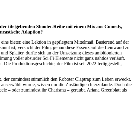
 der titelgebenden Shooter-Reihe mit einem Mix aus Comedy,
ineastische Adaption?
 eins bietet: eine Lektion in gepflegtem Mittelmaß. Basierend auf der
annt ist, versucht der Film, genau diese Essenz auf die Leinwand zu
 und Splatter, durfte sich an der Umsetzung dieses ambitionierten
lmung voller absurder Sci-Fi-Elemente nicht ganz nahtlos verläuft.
ie Produktionsgeschichte, der Film ist seit 2022 fertiggestellt,
lack, der zumindest stimmlich den Roboter Claptrap zum Leben erweckt,
 auserwählt wurde, wissen nur die Zuständigen hierzulande. Doch die
Seele – oder zumindest ihr Charisma – geraubt. Ariana Greenblatt als