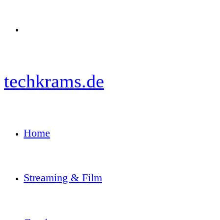
Menü
techkrams.de
Home
Streaming & Film