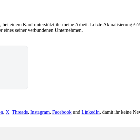
, bei einem Kauf unterstützt ihr meine Arbeit. Letzte Aktualisierung
6.0
 eines seiner verbundenen Unternehmen.
on
,
X
,
Threads
,
Instagram
,
Facebook
und
LinkedIn
, damit ihr keine Ne