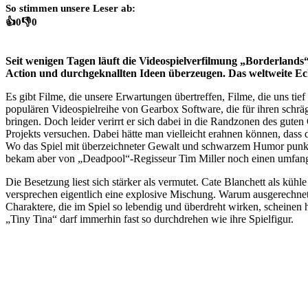
So stimmen unsere Leser ab:
👍
0
👎
0
Seit wenigen Tagen läuft die Videospielverfilmung „Borderlands
Action und durchgeknallten Ideen überzeugen. Das weltweite Echo
Es gibt Filme, die unsere Erwartungen übertreffen, Filme, die uns tief
populären Videospielreihe von Gearbox Software, die für ihren schrä
bringen. Doch leider verirrt er sich dabei in die Randzonen des guten
Projekts versuchen. Dabei hätte man vielleicht erahnen können, dass d
Wo das Spiel mit überzeichneter Gewalt und schwarzem Humor punktet, 
bekam aber von „Deadpool“-Regisseur Tim Miller noch einen umfang
Die Besetzung liest sich stärker als vermutet. Cate Blanchett als küh
versprechen eigentlich eine explosive Mischung. Warum ausgerechnet
Charaktere, die im Spiel so lebendig und überdreht wirken, scheinen hi
„Tiny Tina“ darf immerhin fast so durchdrehen wie ihre Spielfigur.