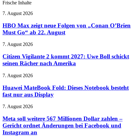
Frische Inhalte
HBO
7. August 2026
Max
zeigt
HBO Max zeigt neue Folgen von „Conan O’Brien
neue
Must Go“ ab 22. August
Folgen
von
Citizen
7. August 2026
„Conan
Vigilante
O’Brien
2
Citizen Vigilante 2 kommt 2027: Uwe Boll schickt
Must
kommt
seinen Rächer nach Amerika
Go“
2027:
ab
Uwe
22.
Huawei
7. August 2026
Boll
August
MateBook
schickt
Fold:
Huawei MateBook Fold: Dieses Notebook besteht
seinen
Dieses
fast nur aus Display
Rächer
Notebook
nach
besteht
Amerika
Meta
7. August 2026
fast
soll
nur
weitere
Meta soll weitere 567 Millionen Dollar zahlen –
aus
567
Gericht ordnet Änderungen bei Facebook und
Display
Millionen
Instagram an
Dollar
zahlen