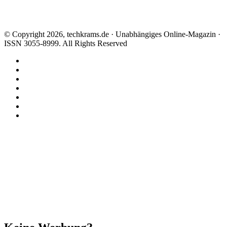
© Copyright 2026, techkrams.de · Unabhängiges Online-Magazin ·
ISSN 3055-8999. All Rights Reserved
Facebook
X
Instagram
Paypal
TikTok
RSS
Threads
Schaltfläche
"Zurück
zum
Anfang"
Schließen