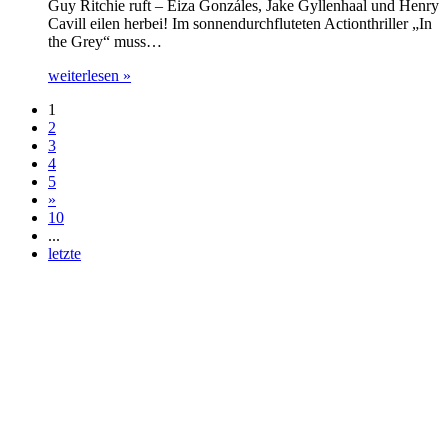
Guy Ritchie ruft – Eiza Gonzáles, Jake Gyllenhaal und Henry
Cavill eilen herbei! Im sonnendurchfluteten Actionthriller „In
the Grey“ muss…
weiterlesen »
1
2
3
4
5
»
10
...
letzte