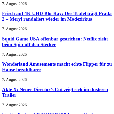
Frisch
7. August 2026
–
auf
Gericht
4K
Frisch auf 4K UHD Blu-Ray: Der Teufel trägt Prada
ordnet
UHD
Änderungen
2 – Meryl randaliert wieder im Modezirkus
Blu-
bei
Ray:
Facebook
Squid
7. August 2026
Der
und
Game
Teufel
Instagram
USA
Squid Game USA offenbar gestrichen: Netflix zieht
trägt
an
offenbar
beim Spin-off den Stecker
Prada
gestrichen:
2
Netflix
–
Wonderland
7. August 2026
zieht
Meryl
Amusements
beim
randaliert
macht
Wonderland Amusements macht echte Flipper für zu
Spin-
wieder
echte
Hause bezahlbarer
off
im
Flipper
den
Modezirkus
für
Stecker
Akte
7. August 2026
zu
X:
Hause
Neuer
Akte X: Neuer Director’s Cut zeigt sich im düsteren
bezahlbarer
Director’s
Trailer
Cut
zeigt
Linkin
7. August 2026
sich
Park:
im
„UNSHATTER“