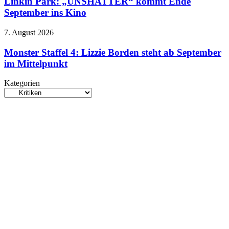
Linkin Park: „UNSHATTER“ kommt Ende
düsteren
kommt
September ins Kino
Trailer
Ende
September
Monster
7. August 2026
ins
Staffel
Kino
4:
Monster Staffel 4: Lizzie Borden steht ab September
Lizzie
im Mittelpunkt
Borden
steht
Kategorien
ab
Kategorien
September
im
Mittelpunkt