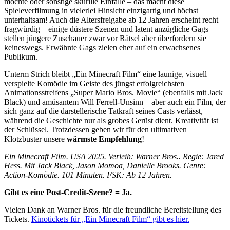
möchte oder sonstige skurille Einfälle – das macht diese
Spieleverfilmung in vielerlei Hinsicht einzigartig und höchst
unterhaltsam! Auch die Altersfreigabe ab 12 Jahren erscheint recht
fragwürdig – einige düstere Szenen und latent anzügliche Gags
stellen jüngere Zuschauer zwar vor Rätsel aber überfordern sie
keineswegs. Erwähnte Gags zielen eher auf ein erwachsenes
Publikum.
Unterm Strich bleibt „Ein Minecraft Film“ eine launige, visuell
verspielte Komödie im Geiste des jüngst erfolgreichsten
Animationsstreifens „Super Mario Bros. Movie“ (ebenfalls mit Jack
Black) und amüsantem Will Ferrell-Unsinn – aber auch ein Film, der
sich ganz auf die darstellerische Tatkraft seines Casts verlässt,
während die Geschichte nur als grobes Gerüst dient. Kreativität ist
der Schlüssel. Trotzdessen geben wir für den ultimativen
Klotzbuster unsere
wärmste Empfehlung
!
Ein Minecraft Film. USA 2025. Verleih: Warner Bros.. Regie: Jared
Hess. Mit Jack Black, Jason Momoa, Danielle Brooks. Genre:
Action-Komödie. 101 Minuten. FSK: Ab 12 Jahren.
Gibt es eine Post-Credit-Szene? = Ja.
Vielen Dank an Warner Bros. für die freundliche Bereitstellung des
Tickets.
Kinotickets für „Ein Minecraft Film“ gibt es hier.