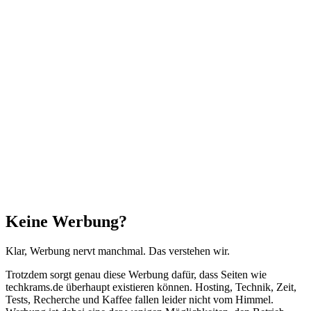
Facebook
X
WhatsApp
Telegram
Schaltfläche
"Zurück
zum
Anfang"
Schließen
Keine Werbung?
Klar, Werbung nervt manchmal. Das verstehen wir.
Trotzdem sorgt genau diese Werbung dafür, dass Seiten wie
techkrams.de überhaupt existieren können. Hosting, Technik, Zeit,
Tests, Recherche und Kaffee fallen leider nicht vom Himmel.