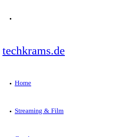
Menü
techkrams.de
Home
Streaming & Film