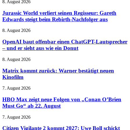
HARPOON
Jurassic
8. August 2026
Kundenkonten
v2
World
betroffen
verliert
Jurassic World verliert seinen Regisseur: Gareth
seinen
Edwards steigt beim Rebirth-Nachfolger aus
Regisseur:
Gareth
OpenAI
8. August 2026
Edwards
baut
steigt
offenbar
OpenAI baut offenbar einen ChatGPT-Lautsprecher
beim
einen
– und er sieht aus wie ein Donut
Rebirth-
ChatGPT-
Nachfolger
Lautsprecher
aus
Matrix
8. August 2026
–
kommt
und
zurück:
Matrix kommt zurück: Warner bestätigt neuen
er
Warner
Kinofilm
sieht
bestätigt
aus
neuen
wie
HBO
7. August 2026
Kinofilm
ein
Max
Donut
zeigt
HBO Max zeigt neue Folgen von „Conan O’Brien
neue
Must Go“ ab 22. August
Folgen
von
Citizen
7. August 2026
„Conan
Vigilante
O’Brien
2
Citizen Vigilante 2 kommt 2027: Uwe Boll schickt
Must