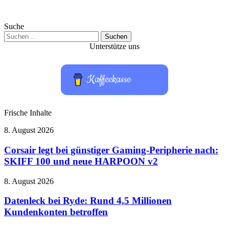
Suche
Suchen
nach:
Unterstütze uns
Kaffeekasse
Frische Inhalte
Corsair
8. August 2026
legt
bei
Corsair legt bei günstiger Gaming-Peripherie nach:
günstiger
SKIFF 100 und neue HARPOON v2
Gaming-
Peripherie
Datenleck
8. August 2026
nach:
bei
SKIFF
Ryde:
Datenleck bei Ryde: Rund 4,5 Millionen
100
Rund
Kundenkonten betroffen
und
4,5
neue
Millionen