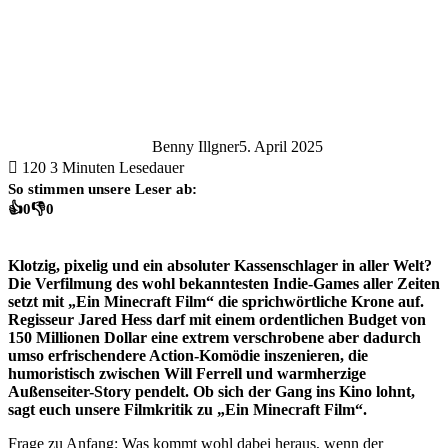
Benny Illgner
5. April 2025
120
3 Minuten Lesedauer
So stimmen unsere Leser ab:
👍
0
👎
0
Klotzig, pixelig und ein absoluter Kassenschlager in aller Welt?
Die Verfilmung des wohl bekanntesten Indie-Games aller Zeiten
setzt mit „Ein Minecraft Film“ die sprichwörtliche Krone auf.
Regisseur Jared Hess darf mit einem ordentlichen Budget von
150 Millionen Dollar eine extrem verschrobene aber dadurch
umso erfrischendere Action-Komödie inszenieren, die
humoristisch zwischen Will Ferrell und warmherzige
Außenseiter-Story pendelt. Ob sich der Gang ins Kino lohnt,
sagt euch unsere Filmkritik zu „Ein Minecraft Film“.
Frage zu Anfang: Was kommt wohl dabei heraus, wenn der