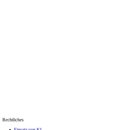
2
–
Meryl
randaliert
wieder
im
Modezirkus
Rechtliches
Einsatz von KI