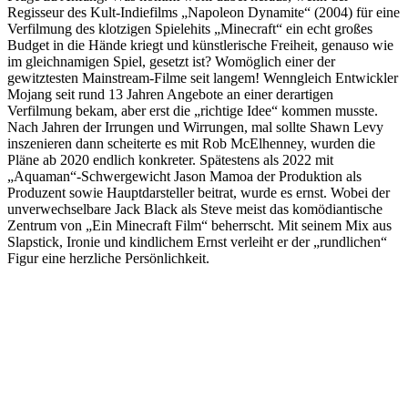
Regisseur des Kult-Indiefilms „Napoleon Dynamite“ (2004) für eine
Verfilmung des klotzigen Spielehits „Minecraft“ ein echt großes
Budget in die Hände kriegt und künstlerische Freiheit, genauso wie
im gleichnamigen Spiel, gesetzt ist? Womöglich einer der
gewitztesten Mainstream-Filme seit langem! Wenngleich Entwickler
Mojang seit rund 13 Jahren Angebote an einer derartigen
Verfilmung bekam, aber erst die „richtige Idee“ kommen musste.
Nach Jahren der Irrungen und Wirrungen, mal sollte Shawn Levy
inszenieren dann scheiterte es mit Rob McElhenney, wurden die
Pläne ab 2020 endlich konkreter. Spätestens als 2022 mit
„Aquaman“-Schwergewicht Jason Mamoa der Produktion als
Produzent sowie Hauptdarsteller beitrat, wurde es ernst. Wobei der
unverwechselbare Jack Black als Steve meist das komödiantische
Zentrum von „Ein Minecraft Film“ beherrscht. Mit seinem Mix aus
Slapstick, Ironie und kindlichem Ernst verleiht er der „rundlichen“
Figur eine herzliche Persönlichkeit.