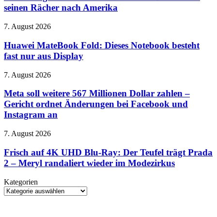
kommt
seinen Rächer nach Amerika
Go“
2027:
ab
Uwe
22.
Huawei
7. August 2026
Boll
August
MateBook
schickt
Fold:
Huawei MateBook Fold: Dieses Notebook besteht
seinen
Dieses
fast nur aus Display
Rächer
Notebook
nach
besteht
Amerika
Meta
7. August 2026
fast
soll
nur
weitere
Meta soll weitere 567 Millionen Dollar zahlen –
aus
567
Gericht ordnet Änderungen bei Facebook und
Display
Millionen
Instagram an
Dollar
zahlen
Frisch
7. August 2026
–
auf
Gericht
4K
Frisch auf 4K UHD Blu-Ray: Der Teufel trägt Prada
ordnet
UHD
Änderungen
2 – Meryl randaliert wieder im Modezirkus
Blu-
bei
Ray:
Facebook
Kategorien
Der
und
Kategorien
Teufel
Instagram
trägt
an
Prada