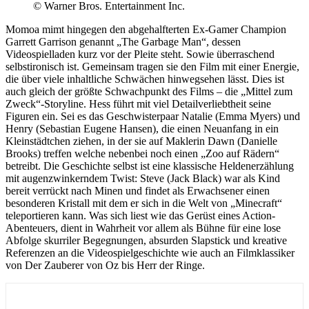
© Warner Bros. Entertainment Inc.
Momoa mimt hingegen den abgehalfterten Ex-Gamer Champion
Garrett Garrison genannt „The Garbage Man“, dessen
Videospielladen kurz vor der Pleite steht. Sowie überraschend
selbstironisch ist. Gemeinsam tragen sie den Film mit einer Energie,
die über viele inhaltliche Schwächen hinwegsehen lässt. Dies ist
auch gleich der größte Schwachpunkt des Films – die „Mittel zum
Zweck“-Storyline. Hess führt mit viel Detailverliebtheit seine
Figuren ein. Sei es das Geschwisterpaar Natalie (Emma Myers) und
Henry (Sebastian Eugene Hansen), die einen Neuanfang in ein
Kleinstädtchen ziehen, in der sie auf Maklerin Dawn (Danielle
Brooks) treffen welche nebenbei noch einen „Zoo auf Rädern“
betreibt. Die Geschichte selbst ist eine klassische Heldenerzählung
mit augenzwinkerndem Twist: Steve (Jack Black) war als Kind
bereit verrückt nach Minen und findet als Erwachsener einen
besonderen Kristall mit dem er sich in die Welt von „Minecraft“
teleportieren kann. Was sich liest wie das Gerüst eines Action-
Abenteuers, dient in Wahrheit vor allem als Bühne für eine lose
Abfolge skurriler Begegnungen, absurden Slapstick und kreative
Referenzen an die Videospielgeschichte wie auch an Filmklassiker
von Der Zauberer von Oz bis Herr der Ringe.