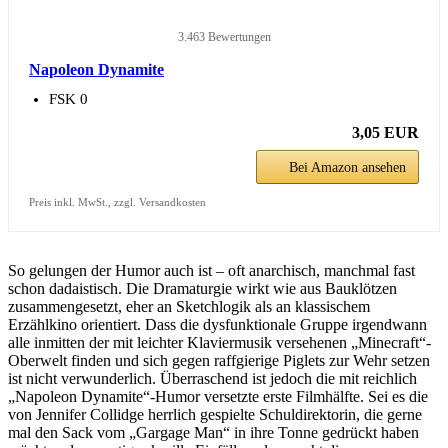
3.463 Bewertungen
Napoleon Dynamite
FSK 0
3,05 EUR
Bei Amazon ansehen
Preis inkl. MwSt., zzgl. Versandkosten
So gelungen der Humor auch ist – oft anarchisch, manchmal fast
schon dadaistisch. Die Dramaturgie wirkt wie aus Bauklötzen
zusammengesetzt, eher an Sketchlogik als an klassischem
Erzählkino orientiert. Dass die dysfunktionale Gruppe irgendwann
alle inmitten der mit leichter Klaviermusik versehenen „Minecraft“-
Oberwelt finden und sich gegen raffgierige Piglets zur Wehr setzen
ist nicht verwunderlich. Überraschend ist jedoch die mit reichlich
„Napoleon Dynamite“-Humor versetzte erste Filmhälfte. Sei es die
von Jennifer Collidge herrlich gespielte Schuldirektorin, die gerne
mal den Sack vom „Gargage Man“ in ihre Tonne gedrückt haben