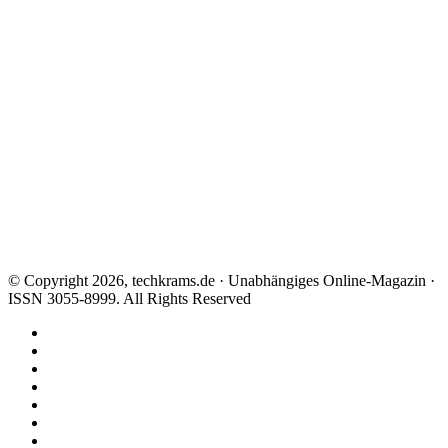
© Copyright 2026, techkrams.de · Unabhängiges Online-Magazin ·
ISSN 3055-8999. All Rights Reserved
Facebook
X
Instagram
Paypal
TikTok
RSS
Threads