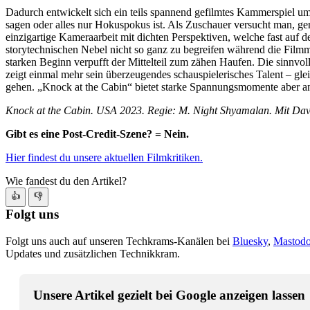
Dadurch entwickelt sich ein teils spannend gefilmtes Kammerspiel um
sagen oder alles nur Hokuspokus ist. Als Zuschauer versucht man, g
einzigartige Kameraarbeit mit dichten Perspektiven, welche fast au
storytechnischen Nebel nicht so ganz zu begreifen während die Filmm
starken Beginn verpufft der Mittelteil zum zähen Haufen. Die sinnvo
zeigt einmal mehr sein überzeugendes schauspielerisches Talent – gle
gehen. „Knock at the Cabin“ bietet starke Spannungsmomente aber an di
Knock at the Cabin. USA 2023. Regie: M. Night Shyamalan. Mit Dave
Gibt es eine Post-Credit-Szene? = Nein.
Hier findest du unsere aktuellen Filmkritiken.
Wie fandest du den Artikel?
👍
👎
Folgt uns
Folgt uns auch auf unseren Techkrams-Kanälen bei
Bluesky
,
Mastod
Updates und zusätzlichen Technikkram.
Unsere Artikel gezielt bei Google anzeigen lassen