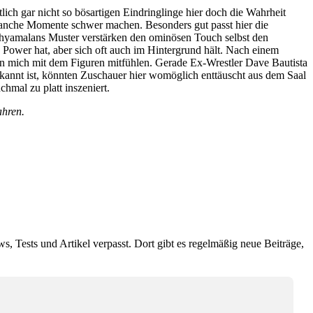
ch gar nicht so bösartigen Eindringlinge hier doch die Wahrheit
 manche Momente schwer machen. Besonders gut passt hier die
 Shyamalans Muster verstärken den ominösen Touch selbst den
 Power hat, aber sich oft auch im Hintergrund hält. Nach einem
sen mich mit dem Figuren mitfühlen. Gerade Ex-Wrestler Dave Bautista
bekannt ist, könnten Zuschauer hier womöglich enttäuscht aus dem Saal
hmal zu platt inszeniert.
ahren.
ws, Tests und Artikel verpasst. Dort gibt es regelmäßig neue Beiträge,