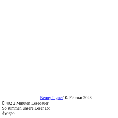
Benny Illgner
10. Februar 2023
402
2 Minuten Lesedauer
So stimmen unsere Leser ab:
👍
0
👎
0