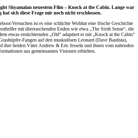
Night Shyamalan neuestem Film – Knock at the Cabin. Lange war
 hat sich diese Frage mir noch nicht erschlossen.
oot-Versuchen ist es eine schlichte Wohltat eine frische Geschichte
hothriller mit überraschenden Enden wie etwa „The Sixth Sense“, die
 dem etwas ernüchternden „Old“ adaptiert er mit „Knock at the Cabin“
 Grashüpfer-Fangen auf den muskulösen Leonard (Dave Bautista),
 und ihre beiden Väter Andrew & Eric fesseln und ihnen vom nahenden
nformationen aus gemeinsamen Visionen erhielten.