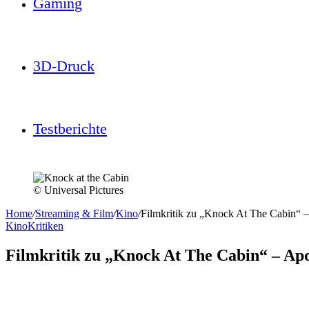
Gaming
3D-Druck
Testberichte
© Universal Pictures
Home
/
Streaming & Film
/
Kino
/
Filmkritik zu „Knock At The Cabin“ 
Kino
Kritiken
Filmkritik zu „Knock At The Cabin“ – Ap