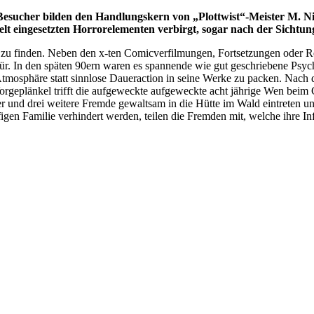
e Besucher bilden den Handlungskern von „Plottwist“-Meister M. 
elt eingesetzten Horrorelementen verbirgt, sogar nach der Sichtung
zu finden. Neben den x-ten Comicverfilmungen, Fortsetzungen oder Reb
ür. In den späten 90ern waren es spannende wie gut geschriebene Psyc
 Atmosphäre statt sinnlose Daueraction in seine Werke zu packen. Nach
orgeplänkel trifft die aufgeweckte aufgeweckte acht jährige Wen beim
 er und drei weitere Fremde gewaltsam in die Hütte im Wald eintreten
figen Familie verhindert werden, teilen die Fremden mit, welche ihre I