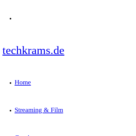
Menü
techkrams.de
Home
Streaming & Film