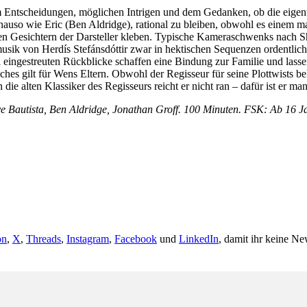
 Entscheidungen, möglichen Intrigen und dem Gedanken, ob die eigentli
enauso wie Eric (Ben Aldridge), rational zu bleiben, obwohl es einem
f den Gesichtern der Darsteller kleben. Typische Kameraschwenks nach
usik von Herdís Stefánsdóttir zwar in hektischen Sequenzen ordentlich
ll eingestreuten Rückblicke schaffen eine Bindung zur Familie und las
iches gilt für Wens Eltern. Obwohl der Regisseur für seine Plottwists 
e alten Klassiker des Regisseurs reicht er nicht ran – dafür ist er manc
 Bautista, Ben Aldridge, Jonathan Groff. 100 Minuten. FSK: Ab 16 J
on
,
X
,
Threads
,
Instagram
,
Facebook
und
LinkedIn
, damit ihr keine Ne