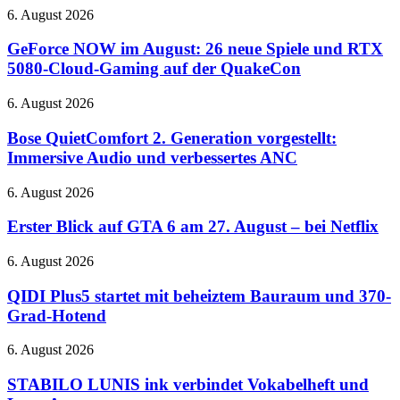
GeForce
6. August 2026
NOW
im
GeForce NOW im August: 26 neue Spiele und RTX
August:
5080-Cloud-Gaming auf der QuakeCon
26
neue
Bose
6. August 2026
Spiele
QuietComfort
und
2.
Bose QuietComfort 2. Generation vorgestellt:
RTX
Generation
Immersive Audio und verbessertes ANC
5080-
vorgestellt:
Cloud-
Immersive
Gaming
Erster
6. August 2026
Audio
auf
Blick
und
der
auf
Erster Blick auf GTA 6 am 27. August – bei Netflix
verbessertes
QuakeCon
GTA
ANC
6
QIDI
6. August 2026
am
Plus5
27.
startet
QIDI Plus5 startet mit beheiztem Bauraum und 370-
August
mit
Grad-Hotend
–
beheiztem
bei
Bauraum
STABILO
6. August 2026
Netflix
und
LUNIS
370-
ink
STABILO LUNIS ink verbindet Vokabelheft und
Grad-
verbindet