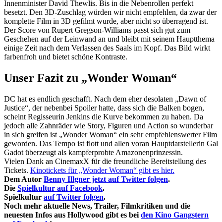
Innenminister David Thewlis. Bis in die Nebenrollen perfekt
besetzt. Den 3D-Zuschlag würden wir nicht empfehlen, da zwar der
komplette Film in 3D gefilmt wurde, aber nicht so überragend ist.
Der Score von Rupert Gregson-Williams passt sich gut zum
Geschehen auf der Leinwand an und bleibt mit seinem Hauptthema
einige Zeit nach dem Verlassen des Saals im Kopf. Das Bild wirkt
farbenfroh und bietet schöne Kontraste.
Unser Fazit zu „Wonder Woman“
DC hat es endlich geschafft. Nach dem eher desolaten „Dawn of
Justice“, der nebenbei Spoiler hatte, dass sich die Balken bogen,
scheint Regisseurin Jenkins die Kurve bekommen zu haben. Da
jedoch alle Zahnräder wie Story, Figuren und Action so wunderbar
in sich greifen ist „Wonder Woman“ ein sehr empfehlenswerter Film
geworden. Das Tempo ist flott und allen voran Hauptdarstellerin Gal
Gadot überzeugt als kampferprobte Amazonenprinzessin.
Vielen Dank an CinemaxX für die freundliche Bereitstellung des
Tickets.
Kinotickets für „Wonder Woman“ gibt es hier.
Dem Autor
Benny Illgner jetzt auf Twitter folgen
.
Die
Spielkultur auf Facebook
.
Spielkultur
auf Twitter folgen
.
Noch mehr aktuelle News, Trailer, Filmkritiken und die
neuesten Infos aus Hollywood gibt es bei
den Kino Gangstern