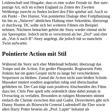
Leidenschaft und Hingabe, dass es eine wahre Freude ist. Ihre naiv-
putzige Art, sich im echten England zu Zeiten des Zweiten
Weltkriegs zurecht zu finden lockert den Film spürbar auf. Auch so
ein Punkt – Der Humor. Von pointierten Dialoge über Fortpflanzung
bis hin zu „Sklaven“-ähnlichen Haltung einer Sekretärin, überzeugt
er durchweg. DC sollte sich bei weiteren Filmen ein Beispiel
nehmen. Nüchtern betrachtet gehört die Story wieder einmal nicht
zur Speerspitze. Jedoch nicht so verwirrend als bei „DoJ“ und eher
als „Von A nach B“-Story angelegt, die jedoch mit so manchem
Twist aufwartet.
Pointierte Action mit Stil
Während die Story sich eher Mittelmaß befindet, überzeugt das
Tempo und die Action. Ein großer Pluspunkt. Regisseurin Patty
Jenkins hat ein gutes Gespür nicht zu lange bei verschiedenen
Sequenzen zu bleiben. Zumal die Action nicht zum bloßen Schnitt-
Massaker mutiert sondern angenehm ruhig und überschaubar
geblieben ist. Der Cast trägt zum positiven Abschneiden des Films
dazu bei. Chris Pine spielt sehr ordentlich ohne dabei jemals in
Overacting zu verfallen. Besonders in ruhigen Momenten stimmt
einfach die Chemie zwischen ihm und Gadot. Desweiteren gibt sich
Danny Huston als Bösewicht General Ludendorff die Ehre sowie
allen Harry Potter bestens als „Prof. Lupin“ bekannt als