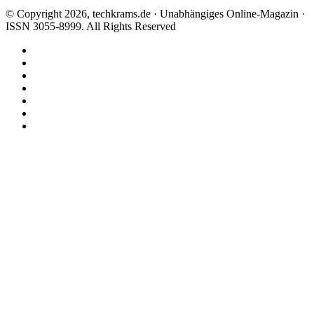
© Copyright 2026, techkrams.de · Unabhängiges Online-Magazin ·
ISSN 3055-8999. All Rights Reserved
Facebook
X
Instagram
Paypal
TikTok
RSS
Threads
Facebook
X
WhatsApp
Telegram
Schaltfläche
"Zurück
zum
Anfang"