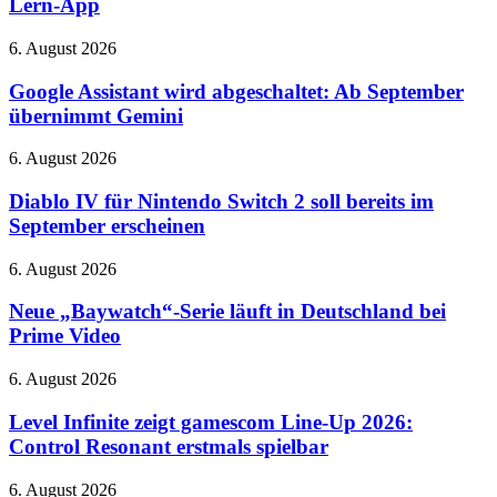
Lern-App
Hotend
Vokabelheft
und
Google
6. August 2026
Lern-
Assistant
App
wird
Google Assistant wird abgeschaltet: Ab September
abgeschaltet:
übernimmt Gemini
Ab
September
Diablo
6. August 2026
übernimmt
IV
Gemini
für
Diablo IV für Nintendo Switch 2 soll bereits im
Nintendo
September erscheinen
Switch
2
Neue
6. August 2026
soll
„Baywatch“-
bereits
Serie
Neue „Baywatch“-Serie läuft in Deutschland bei
im
läuft
Prime Video
September
in
erscheinen
Deutschland
Level
6. August 2026
bei
Infinite
Prime
zeigt
Level Infinite zeigt gamescom Line-Up 2026:
Video
gamescom
Control Resonant erstmals spielbar
Line-
Up
Neues
6. August 2026