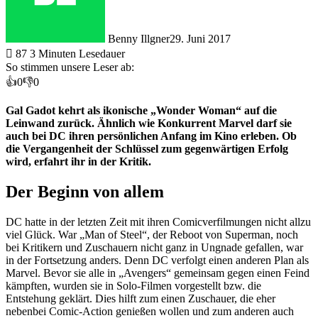
Benny Illgner
29. Juni 2017
87
3 Minuten Lesedauer
So stimmen unsere Leser ab:
👍
0
👎
0
Gal Gadot kehrt als ikonische „Wonder Woman“ auf die
Leinwand zurück. Ähnlich wie Konkurrent Marvel darf sie
auch bei DC ihren persönlichen Anfang im Kino erleben. Ob
die Vergangenheit der Schlüssel zum gegenwärtigen Erfolg
wird, erfahrt ihr in der Kritik.
Der Beginn von allem
DC hatte in der letzten Zeit mit ihren Comicverfilmungen nicht allzu
viel Glück. War „Man of Steel“, der Reboot von Superman, noch
bei Kritikern und Zuschauern nicht ganz in Ungnade gefallen, war
in der Fortsetzung anders. Denn DC verfolgt einen anderen Plan als
Marvel. Bevor sie alle in „Avengers“ gemeinsam gegen einen Feind
kämpften, wurden sie in Solo-Filmen vorgestellt bzw. die
Entstehung geklärt. Dies hilft zum einen Zuschauer, die eher
nebenbei Comic-Action genießen wollen und zum anderen auch