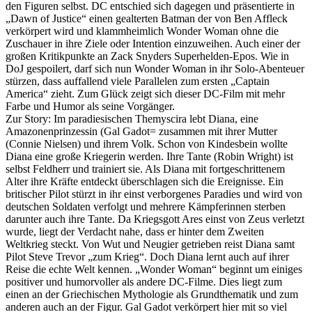
den Figuren selbst. DC entschied sich dagegen und präsentierte in
„Dawn of Justice“ einen gealterten Batman der von Ben Affleck
verkörpert wird und klammheimlich Wonder Woman ohne die
Zuschauer in ihre Ziele oder Intention einzuweihen. Auch einer der
großen Kritikpunkte an Zack Snyders Superhelden-Epos. Wie in
DoJ gespoilert, darf sich nun Wonder Woman in ihr Solo-Abenteuer
stürzen, dass auffallend viele Parallelen zum ersten „Captain
America“ zieht. Zum Glück zeigt sich dieser DC-Film mit mehr
Farbe und Humor als seine Vorgänger.
Zur Story: Im paradiesischen Themyscira lebt Diana, eine
Amazonenprinzessin (Gal Gadot= zusammen mit ihrer Mutter
(Connie Nielsen) und ihrem Volk. Schon von Kindesbein wollte
Diana eine große Kriegerin werden. Ihre Tante (Robin Wright) ist
selbst Feldherr und trainiert sie. Als Diana mit fortgeschrittenem
Alter ihre Kräfte entdeckt überschlagen sich die Ereignisse. Ein
britischer Pilot stürzt in ihr einst verborgenes Paradies und wird von
deutschen Soldaten verfolgt und mehrere Kämpferinnen sterben
darunter auch ihre Tante. Da Kriegsgott Ares einst von Zeus verletzt
wurde, liegt der Verdacht nahe, dass er hinter dem Zweiten
Weltkrieg steckt. Von Wut und Neugier getrieben reist Diana samt
Pilot Steve Trevor „zum Krieg“. Doch Diana lernt auch auf ihrer
Reise die echte Welt kennen. „Wonder Woman“ beginnt um einiges
positiver und humorvoller als andere DC-Filme. Dies liegt zum
einen an der Griechischen Mythologie als Grundthematik und zum
anderen auch an der Figur. Gal Gadot verkörpert hier mit so viel