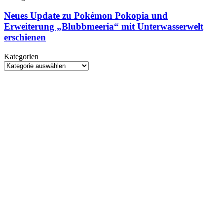
2026:
Update
Control
zu
Neues Update zu Pokémon Pokopia und
Resonant
Pokémon
Erweiterung „Blubbmeeria“ mit Unterwasserwelt
erstmals
Pokopia
spielbar
erschienen
und
Erweiterung
Kategorien
„Blubbmeeria“
Kategorien
mit
Unterwasserwelt
erschienen