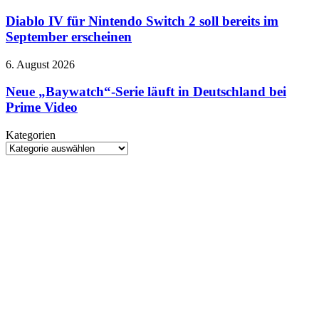
IV
Gemini
für
Diablo IV für Nintendo Switch 2 soll bereits im
Nintendo
September erscheinen
Switch
2
Neue
6. August 2026
soll
„Baywatch“-
bereits
Serie
Neue „Baywatch“-Serie läuft in Deutschland bei
im
läuft
Prime Video
September
in
erscheinen
Deutschland
Kategorien
bei
Kategorien
Prime
Video