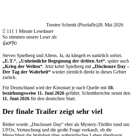
Torsten Schmitt (Pixelaffe)
28. Mai 2026
111
1 Minute Lesedauer
So stimmen unsere Leser ab:
👍
0
👎
0
Steven Spielberg und Aliens. Ja, da klingelt es natürlich sofort.
„E.T.“
,
„Unheimliche Begegnung der dritten Art“
, später auch
„Krieg der Welten“
. Jetzt kehrt Spielberg mit
„Disclosure Day –
Der Tag der Wahrheit“
wieder ziemlich direkt in dieses Gebiet
zurück.
Für Deutschland wird der Kinostart je nach Quelle mit
10.
beziehungsweise 11. Juni 2026
geführt. Schnittberichte nennt den
11. Juni 2026
für den deutschen Start.
Der finale Trailer zeigt sehr viel
Bisher wurde „Disclosure Day“ eher als Mystery-Thriller rund um
UFOs, Vertuschung und die große Frage verkauft, ob die
Menschheit die Wahrheit über außerirdisches Leben überhaupt