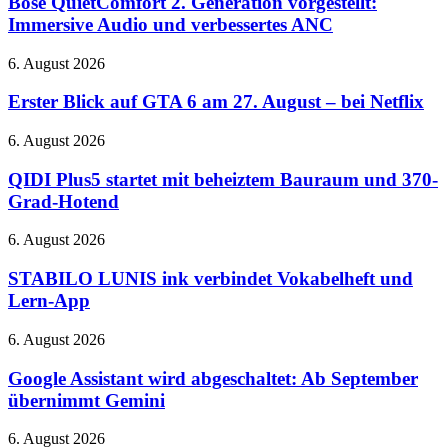
Bose QuietComfort 2. Generation vorgestellt:
RTX
Generation
Immersive Audio und verbessertes ANC
5080-
vorgestellt:
Cloud-
Immersive
Gaming
Erster
6. August 2026
Audio
auf
Blick
und
der
auf
Erster Blick auf GTA 6 am 27. August – bei Netflix
verbessertes
QuakeCon
GTA
ANC
6
QIDI
6. August 2026
am
Plus5
27.
startet
QIDI Plus5 startet mit beheiztem Bauraum und 370-
August
mit
Grad-Hotend
–
beheiztem
bei
Bauraum
STABILO
6. August 2026
Netflix
und
LUNIS
370-
ink
STABILO LUNIS ink verbindet Vokabelheft und
Grad-
verbindet
Lern-App
Hotend
Vokabelheft
und
Google
6. August 2026
Lern-
Assistant
App
wird
Google Assistant wird abgeschaltet: Ab September
abgeschaltet:
übernimmt Gemini
Ab
September
Diablo
6. August 2026
übernimmt