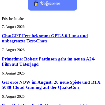
Kaffeekasse
Frische Inhalte
ChatGPT
7. August 2026
Free
bekommt
ChatGPT Free bekommt GPT-5.6 Luna und
GPT-
unbegrenzte Text-Chats
5.6
Luna
Primetime:
7. August 2026
und
Robert
unbegrenzte
Pattinson
Primetime: Robert Pattinson geht im neuen A24-
Text-
geht
Film auf Täterjagd
Chats
im
neuen
GeForce
6. August 2026
A24-
NOW
Film
im
GeForce NOW im August: 26 neue Spiele und RTX
auf
August:
5080-Cloud-Gaming auf der QuakeCon
Täterjagd
26
neue
Bose
6. August 2026
Spiele
QuietComfort
und
2.