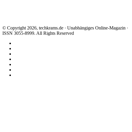
© Copyright 2026, techkrams.de · Unabhängiges Online-Magazin ·
ISSN 3055-8999. All Rights Reserved
Facebook
X
Instagram
Paypal
TikTok
RSS
Threads
Facebook
X
WhatsApp
Telegram
Schaltfläche
"Zurück
zum
Anfang"