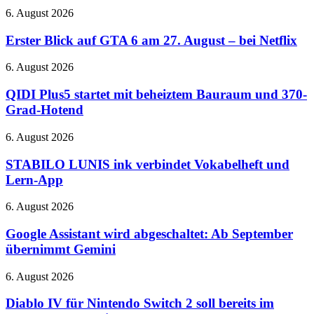
Immersive
Gaming
Erster
6. August 2026
Audio
auf
Blick
und
der
auf
Erster Blick auf GTA 6 am 27. August – bei Netflix
verbessertes
QuakeCon
GTA
ANC
6
QIDI
6. August 2026
am
Plus5
27.
startet
QIDI Plus5 startet mit beheiztem Bauraum und 370-
August
mit
Grad-Hotend
–
beheiztem
bei
Bauraum
STABILO
6. August 2026
Netflix
und
LUNIS
370-
ink
STABILO LUNIS ink verbindet Vokabelheft und
Grad-
verbindet
Lern-App
Hotend
Vokabelheft
und
Google
6. August 2026
Lern-
Assistant
App
wird
Google Assistant wird abgeschaltet: Ab September
abgeschaltet:
übernimmt Gemini
Ab
September
Diablo
6. August 2026
übernimmt
IV
Gemini
für
Diablo IV für Nintendo Switch 2 soll bereits im
Nintendo