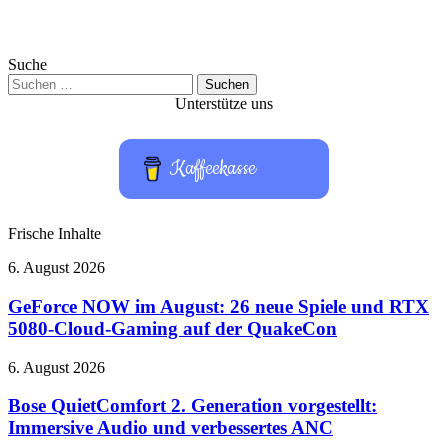
Suche
Suchen
nach:
Unterstütze uns
Kaffeekasse
Frische Inhalte
GeForce
6. August 2026
NOW
im
GeForce NOW im August: 26 neue Spiele und RTX
August:
5080-Cloud-Gaming auf der QuakeCon
26
neue
Bose
6. August 2026
Spiele
QuietComfort
und
2.
Bose QuietComfort 2. Generation vorgestellt:
RTX
Generation
Immersive Audio und verbessertes ANC
5080-
vorgestellt:
Cloud-