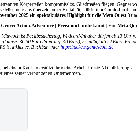
getrennten Körperteilen kompromisslos. Gliedmaßen fliegen, Gegner we
se Mischung aus überzeichneter Brutalität, stilisiertem Comic-Look u
ovember 2025 ein spektakuläres Highlight für die Meta Quest 3
und
 | Genre: Action-Adventure | Preis: noch unbekannt | Für Meta Qu
. Mittwoch ist Fachbesuchertag, Wildcard-Inhaber dürfen ab 13 Uhr re
dardpreise: 30,50 Euro (Samstag: 40 Euro), ermäßigt ab 22 Euro, Famil
RS ist inklusive. Buchbar unter
https://tickets.gamescom.de
, bei einem Kauf unterstützt ihr meine Arbeit. Letzte Aktualisierung
7.0
 eines seiner verbundenen Unternehmen.