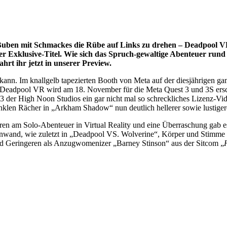
ben mit Schmackes die Rübe auf Links zu drehen – Deadpool VR 
er Exklusive-Titel. Wie sich das Spruch-gewaltige Abenteuer rund 
hrt ihr jetzt in unserer Preview.
 kann. Im knallgelb tapezierten Booth von Meta auf der diesjährigen g
 Deadpool VR wird am 18. November für die Meta Quest 3 und 3S ersc
3 der High Noon Studios ein gar nicht mal so schreckliches Lizenz-Vide
en Rächer in „Arkham Shadow“ nun deutlich hellerer sowie lustigere
hren am Solo-Abenteuer in Virtual Reality und eine Überraschung gab 
wand, wie zuletzt in „Deadpool VS. Wolverine“, Körper und Stimme lei
and Geringeren als Anzugwomenizer „Barney Stinson“ aus der Sitcom „