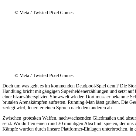
© Meta / Twisted Pixel Games
© Meta / Twisted Pixel Games
Doch um was geht es im kommenden Deadpool-Spiel denn? Die Story dr
Handlung bricht mit gängigen Superheldenerzählungen und setzt auf b
einer bizarr-überspitzten Showwelt wieder. Dort muss er bekannte S
brutalen Arenakämpfen auftreten. Running-Man lässt grüßen. Die Ges
zerlegt wird, feuert er einen Spruch nach dem anderen ab.
Zwischen grotesken Waffen, nachwachsenden Gliedmaßen und absurd in
setzt. Wir durften einen rund 30 minütigen Abschnitt spielen, der u
Kämpfe wurden durch lineare Plattformer-Einlagen unterbrochen, in