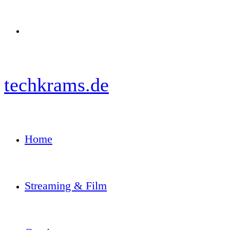
Menü
techkrams.de
Home
Streaming & Film