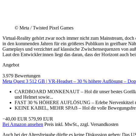
© Meta / Twisted Pixel Games
Virtual-Reality gehört zwar noch immer nicht zum Mainstream, doch di
in den kommenden Jahren für ein größeres Publikum in greifbare N
Gameplays und verzichtet auf klassische Zwischensequenzen von auße
Laut den Entwickler:innen liegt das daran, dass der Horizont auch be
Angebot
3.979 Bewertungen
Meta Quest 3 512 GB | VR-Headset – 30 % höhere Auflösung – Doppe
CARDBOARD MONKENAUT – Hol dir unser bestes Gorilla Tag-B
und Helmet sowie...
FAST 30 % HÖHERE AUFLÖSUNG – Erlebe Nervenkitzel mit ung
KEINE KABEL, MEHR SPAẞ – Hol dir volle Bewegungsfreiheit: 
−40,00 EUR
579,99 EUR
Bei Amazon ansehen
Preis inkl. MwSt., zzgl. Versandkosten
Auch bei der Altersfreigabe dürfte es keine Diskussion geben: Das US