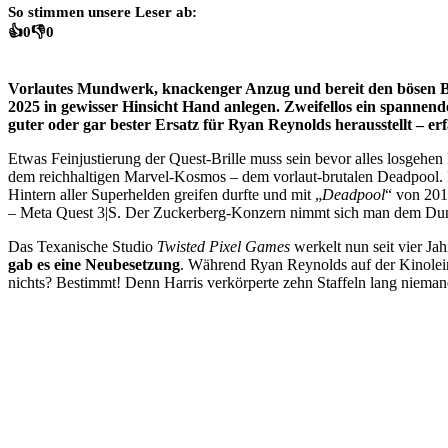
So stimmen unsere Leser ab:
👍
0
👎
0
Vorlautes Mundwerk, knackenger Anzug und bereit den bösen Bu
2025 in gewisser Hinsicht Hand anlegen. Zweifellos ein spannend
guter oder gar bester Ersatz für Ryan Reynolds herausstellt – erfa
Etwas Feinjustierung der Quest-Brille muss sein bevor alles losgehen
dem reichhaltigen Marvel-Kosmos – dem vorlaut-brutalen Deadpool.
Hintern aller Superhelden greifen durfte und mit „
Deadpool
“ von 201
– Meta Quest 3|S. Der Zuckerberg-Konzern nimmt sich man dem Dunkl
Das Texanische Studio
Twisted Pixel Games
werkelt nun seit vier Ja
gab es eine Neubesetzung
. Während Ryan Reynolds auf der Kinolein
nichts? Bestimmt! Denn Harris verkörperte zehn Staffeln lang niem