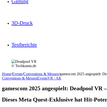
Gaming
3D-Druck
Testberichte
© Techkrams.de
Home
/
Events
/
Conventions & Messen
/
gamescom 2025 angespielt: De
Conventions & Messen
Events
VR / AR
gamescom 2025 angespielt: Deadpool VR –
Dieses Meta Quest-Exklusive hat Hit-Poten