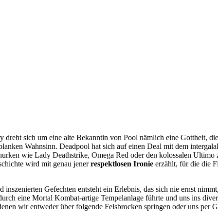
eht sich um eine alte Bekanntin von Pool nämlich eine Gottheit, die 
lanken Wahnsinn. Deadpool hat sich auf einen Deal mit dem intergalakt
churken wie Lady Deathstrike, Omega Red oder den kolossalen Ultimo 
chichte wird mit genau jener
respektlosen Ironie
erzählt, für die die
szenierten Gefechten entsteht ein Erlebnis, das sich nie ernst nimm
ns durch eine Mortal Kombat-artige Tempelanlage führte und uns ins di
 denen wir entweder über folgende Felsbrocken springen oder uns per 