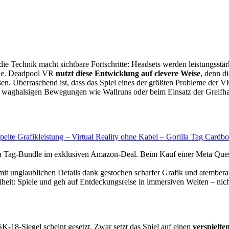
e Technik macht sichtbare Fortschritte: Headsets werden leistungsstärk
ähe. Deadpool VR
nutzt diese Entwicklung auf clevere Weise
, denn d
n. Überraschend ist, dass das Spiel eines der größten Probleme der 
i waghalsigen Bewegungen wie Wallruns oder beim Einsatz der Greifhaken
lte Grafikleistung – Virtual Reality ohne Kabel – Gorilla Tag Car
undle im exklusiven Amazon-Deal. Beim Kauf einer Meta Quest 3 er
laublichen Details dank gestochen scharfer Grafik und atemberau
Spiele und geh auf Entdeckungsreise in immersiven Welten – nichts
K-18-Siegel scheint gesetzt. Zwar setzt das Spiel auf einen
verspielte