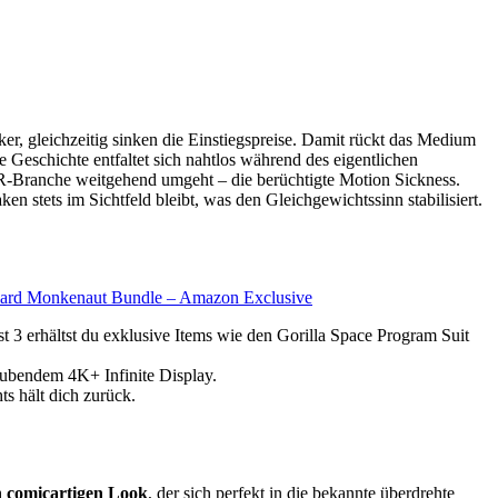
er, gleichzeitig sinken die Einstiegspreise. Damit rückt das Medium
ie Geschichte entfaltet sich nahtlos während des eigentlichen
VR-Branche weitgehend umgeht – die berüchtigte Motion Sickness.
 stets im Sichtfeld bleibt, was den Gleichgewichtssinn stabilisiert.
dboard Monkenaut Bundle – Amazon Exclusive
hältst du exklusive Items wie den Gorilla Space Program Suit
bendem 4K+ Infinite Display.
 hält dich zurück.
n comicartigen Look
, der sich perfekt in die bekannte überdrehte