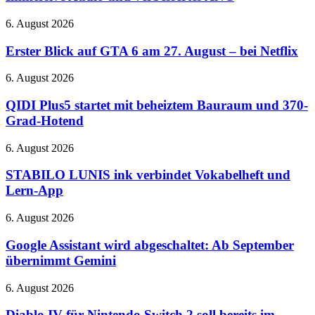
vorgestellt:
Cloud-
Immersive
Gaming
Erster
6. August 2026
Audio
auf
Blick
und
der
auf
Erster Blick auf GTA 6 am 27. August – bei Netflix
verbessertes
QuakeCon
GTA
ANC
6
QIDI
6. August 2026
am
Plus5
27.
startet
QIDI Plus5 startet mit beheiztem Bauraum und 370-
August
mit
Grad-Hotend
–
beheiztem
bei
Bauraum
STABILO
6. August 2026
Netflix
und
LUNIS
370-
ink
STABILO LUNIS ink verbindet Vokabelheft und
Grad-
verbindet
Lern-App
Hotend
Vokabelheft
und
Google
6. August 2026
Lern-
Assistant
App
wird
Google Assistant wird abgeschaltet: Ab September
abgeschaltet:
übernimmt Gemini
Ab
September
Diablo
6. August 2026
übernimmt
IV
Gemini
für
Diablo IV für Nintendo Switch 2 soll bereits im