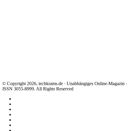
© Copyright 2026, techkrams.de · Unabhängiges Online-Magazin ·
ISSN 3055-8999. All Rights Reserved
Facebook
X
Instagram
Paypal
TikTok
RSS
Threads