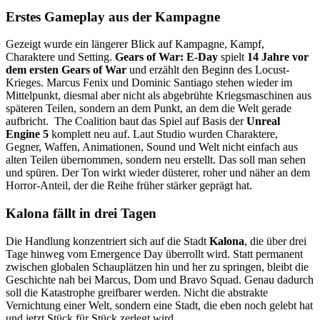
Erstes Gameplay aus der Kampagne
Gezeigt wurde ein längerer Blick auf Kampagne, Kampf,
Charaktere und Setting.
Gears of War: E-Day
spielt
14 Jahre vor
dem ersten Gears of War
und erzählt den Beginn des Locust-
Krieges. Marcus Fenix und Dominic Santiago stehen wieder im
Mittelpunkt, diesmal aber nicht als abgebrühte Kriegsmaschinen aus
späteren Teilen, sondern an dem Punkt, an dem die Welt gerade
aufbricht. The Coalition baut das Spiel auf Basis der
Unreal
Engine 5
komplett neu auf. Laut Studio wurden Charaktere,
Gegner, Waffen, Animationen, Sound und Welt nicht einfach aus
alten Teilen übernommen, sondern neu erstellt. Das soll man sehen
und spüren. Der Ton wirkt wieder düsterer, roher und näher an dem
Horror-Anteil, der die Reihe früher stärker geprägt hat.
Kalona fällt in drei Tagen
Die Handlung konzentriert sich auf die Stadt
Kalona
, die über drei
Tage hinweg vom Emergence Day überrollt wird. Statt permanent
zwischen globalen Schauplätzen hin und her zu springen, bleibt die
Geschichte nah bei Marcus, Dom und Bravo Squad. Genau dadurch
soll die Katastrophe greifbarer werden. Nicht die abstrakte
Vernichtung einer Welt, sondern eine Stadt, die eben noch gelebt hat
und jetzt Stück für Stück zerlegt wird.