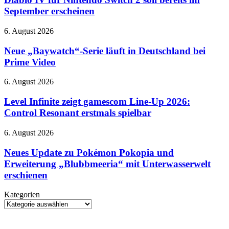
Nintendo
September erscheinen
Switch
2
Neue
6. August 2026
soll
„Baywatch“-
bereits
Serie
Neue „Baywatch“-Serie läuft in Deutschland bei
im
läuft
Prime Video
September
in
erscheinen
Deutschland
Level
6. August 2026
bei
Infinite
Prime
zeigt
Level Infinite zeigt gamescom Line-Up 2026:
Video
gamescom
Control Resonant erstmals spielbar
Line-
Up
Neues
6. August 2026
2026:
Update
Control
zu
Neues Update zu Pokémon Pokopia und
Resonant
Pokémon
Erweiterung „Blubbmeeria“ mit Unterwasserwelt
erstmals
Pokopia
spielbar
erschienen
und
Erweiterung
Kategorien
„Blubbmeeria“
Kategorien
mit
Unterwasserwelt
erschienen