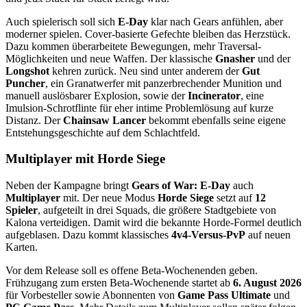
Auch spielerisch soll sich
E-Day
klar nach Gears anfühlen, aber
moderner spielen. Cover-basierte Gefechte bleiben das Herzstück.
Dazu kommen überarbeitete Bewegungen, mehr Traversal-
Möglichkeiten und neue Waffen. Der klassische
Gnasher
und der
Longshot
kehren zurück. Neu sind unter anderem der
Gut
Puncher
, ein Granatwerfer mit panzerbrechender Munition und
manuell auslösbarer Explosion, sowie der
Incinerator
, eine
Imulsion-Schrotflinte für eher intime Problemlösung auf kurze
Distanz. Der
Chainsaw Lancer
bekommt ebenfalls seine eigene
Entstehungsgeschichte auf dem Schlachtfeld.
Multiplayer mit Horde Siege
Neben der Kampagne bringt
Gears of War: E-Day
auch
Multiplayer
mit. Der neue Modus
Horde Siege
setzt auf
12
Spieler
, aufgeteilt in drei Squads, die größere Stadtgebiete von
Kalona verteidigen. Damit wird die bekannte Horde-Formel deutlich
aufgeblasen. Dazu kommt klassisches
4v4-Versus-PvP
auf neuen
Karten.
Vor dem Release soll es offene Beta-Wochenenden geben.
Frühzugang zum ersten Beta-Wochenende startet ab
6. August 2026
für Vorbesteller sowie Abonnenten von
Game Pass Ultimate
und