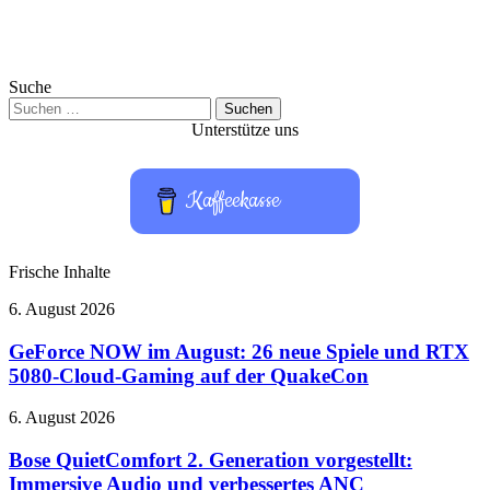
Suche
Suchen
nach:
Unterstütze uns
Kaffeekasse
Frische Inhalte
GeForce
6. August 2026
NOW
im
GeForce NOW im August: 26 neue Spiele und RTX
August:
5080-Cloud-Gaming auf der QuakeCon
26
neue
Bose
6. August 2026
Spiele
QuietComfort
und
2.
Bose QuietComfort 2. Generation vorgestellt:
RTX
Generation
Immersive Audio und verbessertes ANC
5080-