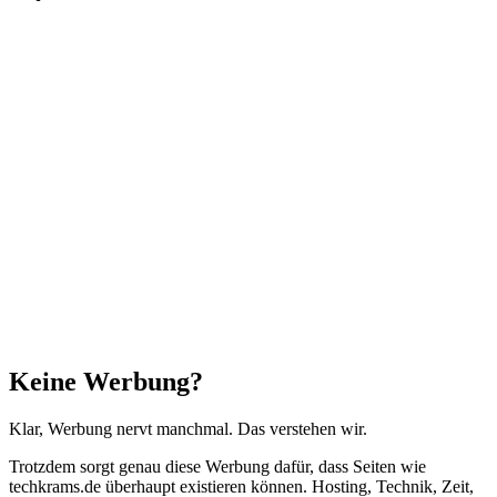
Facebook
X
WhatsApp
Telegram
Schaltfläche
"Zurück
zum
Anfang"
Schließen
Keine Werbung?
Klar, Werbung nervt manchmal. Das verstehen wir.
Trotzdem sorgt genau diese Werbung dafür, dass Seiten wie
techkrams.de überhaupt existieren können. Hosting, Technik, Zeit,