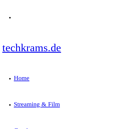
Menü
techkrams.de
Home
Streaming & Film