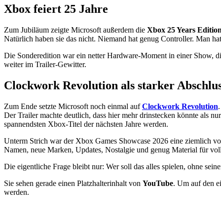
Xbox feiert 25 Jahre
Zum Jubiläum zeigte Microsoft außerdem die
Xbox 25 Years Editio
Natürlich haben sie das nicht. Niemand hat genug Controller. Man ha
Die Sonderedition war ein netter Hardware-Moment in einer Show, die s
weiter im Trailer-Gewitter.
Clockwork Revolution als starker Abschlu
Zum Ende setzte Microsoft noch einmal auf
Clockwork Revolution
Der Trailer machte deutlich, dass hier mehr drinstecken könnte al
spannendsten Xbox-Titel der nächsten Jahre werden.
Unterm Strich war der Xbox Games Showcase 2026 eine ziemlich volle An
Namen, neue Marken, Updates, Nostalgie und genug Material für vol
Die eigentliche Frage bleibt nur: Wer soll das alles spielen, ohne se
Sie sehen gerade einen Platzhalterinhalt von
YouTube
. Um auf den ei
werden.