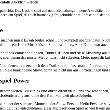
enfalls glücklich werden.
alachia. Das Update setzt auf neue Bedrohungen, neue Aktivitäten u
ndern ein Spiel, das sich hartnäckig freigebuddelt hat. Infestation sie
ow
achen muss: Es sah brutal, schnell und komplett überdreht aus. Noch
und sehr lauter Musik lösen. Subtil ist anders. Aber Doom war auch n
der auf beklemmende Endzeit, Tunnel, Ruinen und diese Mischung aus S
w, aber genau das passte. Metro muss nicht schreien. Metro muss dir ka
, bei denen man erst nach dem Trailer merkt, dass man aufmerksam geword
piele braucht eine Show, damit sie nicht nur aus Fortsetzungen und 
spiel-Power
iebten vierten Teil zurück und dürfte direkt viele Fans erwischt haben
 Modernisierung aus, ohne den Kern komplett glattzubügeln.
war einer der stärksten Momente der Show. Persona bleibt Persona: stilv
ich dafür zu entschuldigen. Dass Microsoft dem Spiel so viel Raum gab