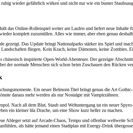
 ruhig wieder gefährlich wirken und nicht nur wie ein bunter Staubsaug
ält das Online-Rollenspiel weiter am Laufen und liefert neue Inhalte 
eder komplett zuzumüllen. Alles wie immer, aber eben genau deshalb 
e gezeigt. Das Update bringt Nationalparks stärker ins Spiel und mach
 Landschaften fliegen. Kein Krach, keine Dämonen, keine Zombies. Ein
as chinesisch inspirierte Open-World-Abenteuer. Der gezeigte Abschnit
, bei der normale Menschen sich schon beim Zuschauen den Rücken ve
k
hungsmomente. Ein neuer Belmont-Titel bringt genau die Art Gothic-Act
könnte daraus mehr werden als nur Nostalgie mit Vampirzähnen.
pol. Nach all dem Blut, Staub und Weltuntergang tat ein neuer Spyro-
en ein kleiner lila Drache, um eine Show kurz heller zu machen.
ue Ableger setzt auf Arcade-Chaos, Tempo und offenbar weltweite Scha
 anfühlen, als hätte jemand einen Stadtplan mit Energy-Drink übergosse