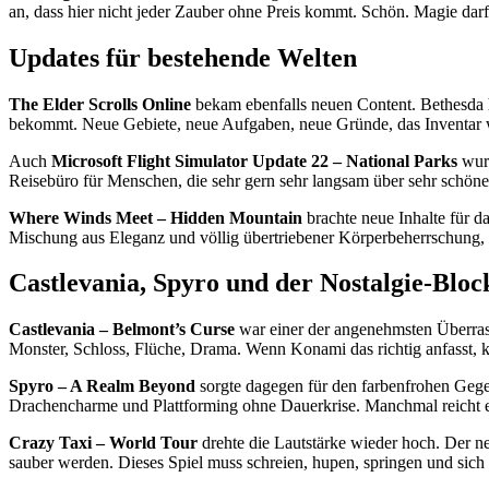
an, dass hier nicht jeder Zauber ohne Preis kommt. Schön. Magie darf
Updates für bestehende Welten
The Elder Scrolls Online
bekam ebenfalls neuen Content. Bethesda h
bekommt. Neue Gebiete, neue Aufgaben, neue Gründe, das Inventar wi
Auch
Microsoft Flight Simulator Update 22 – National Parks
wurd
Reisebüro für Menschen, die sehr gern sehr langsam über sehr schöne
Where Winds Meet – Hidden Mountain
brachte neue Inhalte für d
Mischung aus Eleganz und völlig übertriebener Körperbeherrschung
Castlevania, Spyro und der Nostalgie-Bloc
Castlevania – Belmont’s Curse
war einer der angenehmsten Überrasc
Monster, Schloss, Flüche, Drama. Wenn Konami das richtig anfasst, 
Spyro – A Realm Beyond
sorgte dagegen für den farbenfrohen Gegen
Drachencharme und Plattforming ohne Dauerkrise. Manchmal reicht eb
Crazy Taxi – World Tour
drehte die Lautstärke wieder hoch. Der ne
sauber werden. Dieses Spiel muss schreien, hupen, springen und sich