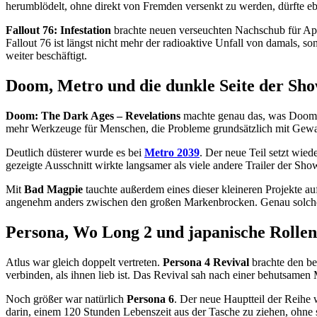
herumblödelt, ohne direkt von Fremden versenkt zu werden, dürfte eb
Fallout 76: Infestation
brachte neuen verseuchten Nachschub für App
Fallout 76 ist längst nicht mehr der radioaktive Unfall von damals, so
weiter beschäftigt.
Doom, Metro und die dunkle Seite der Sh
Doom: The Dark Ages – Revelations
machte genau das, was Doom m
mehr Werkzeuge für Menschen, die Probleme grundsätzlich mit Gewalt 
Deutlich düsterer wurde es bei
Metro 2039
. Der neue Teil setzt wie
gezeigte Ausschnitt wirkte langsamer als viele andere Trailer der Sho
Mit
Bad Magpie
tauchte außerdem eines dieser kleineren Projekte auf
angenehm anders zwischen den großen Markenbrocken. Genau solche S
Persona, Wo Long 2 und japanische Rollen
Atlus war gleich doppelt vertreten.
Persona 4 Revival
brachte den bel
verbinden, als ihnen lieb ist. Das Revival sah nach einer behutsamen
Noch größer war natürlich
Persona 6
. Der neue Hauptteil der Reihe 
darin, einem 120 Stunden Lebenszeit aus der Tasche zu ziehen, ohne s