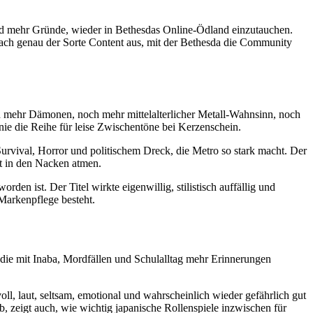
nd mehr Gründe, wieder in Bethesdas Online-Ödland einzutauchen.
ht nach genau der Sorte Content aus, mit der Bethesda die Community
 mehr Dämonen, noch mehr mittelalterlicher Metall-Wahnsinn, noch
ie die Reihe für leise Zwischentöne bei Kerzenschein.
urvival, Horror und politischem Dreck, die Metro so stark macht. Der
lt in den Nacken atmen.
en ist. Der Titel wirkte eigenwillig, stilistisch auffällig und
Markenpflege besteht.
, die mit Inaba, Mordfällen und Schulalltag mehr Erinnerungen
oll, laut, seltsam, emotional und wahrscheinlich wieder gefährlich gut
, zeigt auch, wie wichtig japanische Rollenspiele inzwischen für