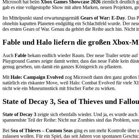
Microsoft hat beim
Xbox Games Showcase 2026
ziemlich deutlich g
gab es eine vollgestopfte Show mit alten Marken, neuen Projekten, g
Im Mittelpunkt stand erwartungsgemäß
Gears of War: E-Day
. Das 
ohnehin kaputten Planeten endgültig ein Schlachtfeld wurde. Der neue
des ersten Gears of War. Genau da gehört die Reihe auch hin. Nicht in
Fable und Halo liefern die großen Xbox-
Auch
Fable
bekam endlich wieder Raum. Der neue Trailer setzte auf
Playground Games zeigte damit weiter, dass das neue Fable kein düst
genug gesehen, um damit ein ganzes Königreich zu pflastern.
Mit
Halo: Campaign Evolved
zog Microsoft dann den ganz großen N
natürlich ein riskanter Move, weil Halo: Combat Evolved für viele Xb
nicht wie ein Museumsstück mit frischer Farbe zu wirken.
State of Decay 3, Sea of Thieves und Fallou
State of Decay 3
zeigte sich ebenfalls wieder. Und ja, es wurde auch
spannendste Teil der Reihe: Nicht nur Zombies sind das Problem, sond
Bei
Sea of Thieves – Custom Seas
ging es um mehr Kontrolle über e
zulassen wollen. Für ein Spiel, das seit Jahren von spontanen Geschi