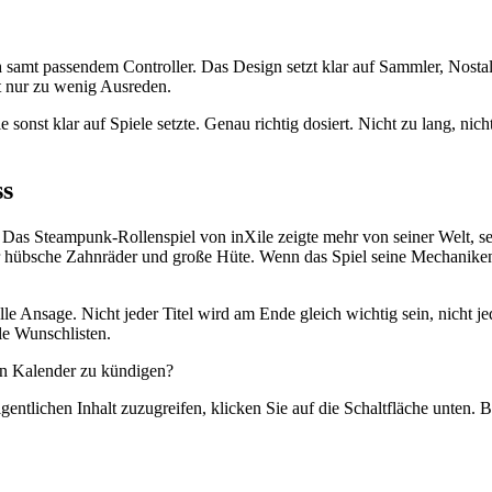
n
samt passendem Controller. Das Design setzt klar auf Sammler, Nostalg
t nur zu wenig Ausreden.
onst klar auf Spiele setzte. Genau richtig dosiert. Nicht zu lang, nich
ss
. Das Steampunk-Rollenspiel von inXile zeigte mehr von seiner Welt, 
s nur hübsche Zahnräder und große Hüte. Wenn das Spiel seine Mechan
sage. Nicht jeder Titel wird am Ende gleich wichtig sein, nicht jeder T
le Wunschlisten.
inen Kalender zu kündigen?
gentlichen Inhalt zuzugreifen, klicken Sie auf die Schaltfläche unten. 