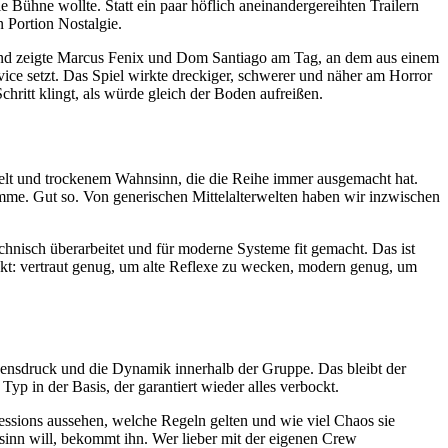
 Bühne wollte. Statt ein paar höflich aneinandergereihten Trailern
 Portion Nostalgie.
 und zeigte Marcus Fenix und Dom Santiago am Tag, an dem aus einem
vice setzt. Das Spiel wirkte dreckiger, schwerer und näher am Horror
hritt klingt, als würde gleich der Boden aufreißen.
elt und trockenem Wahnsinn, die die Reihe immer ausgemacht hat.
imme. Gut so. Von generischen Mittelalterwelten haben wir inzwischen
hnisch überarbeitet und für moderne Systeme fit gemacht. Das ist
unkt: vertraut genug, um alte Reflexe zu wecken, modern genug, um
ebensdruck und die Dynamik innerhalb der Gruppe. Das bleibt der
p in der Basis, der garantiert wieder alles verbockt.
essions aussehen, welche Regeln gelten und wie viel Chaos sie
nsinn will, bekommt ihn. Wer lieber mit der eigenen Crew