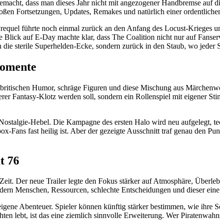
emacht, dass man dieses Jahr nicht mit angezogener Handbremse auf die
roßen Fortsetzungen, Updates, Remakes und natürlich einer ordentlichen
Prequel führte noch einmal zurück an den Anfang des Locust-Krieges
 Blick auf E-Day machte klar, dass The Coalition nicht nur auf Fanser
 die sterile Superhelden-Ecke, sondern zurück in den Staub, wo jeder Sc
Momente
 britischen Humor, schräge Figuren und diese Mischung aus Märchenw
erer Fantasy-Klotz werden soll, sondern ein Rollenspiel mit eigener St
ostalgie-Hebel. Die Kampagne des ersten Halo wird neu aufgelegt, tec
ox-Fans fast heilig ist. Aber der gezeigte Ausschnitt traf genau den P
t 76
 Zeit. Der neue Trailer legte den Fokus stärker auf Atmosphäre, Überl
ern Menschen, Ressourcen, schlechte Entscheidungen und dieser eine Ty
igene Abenteuer. Spieler können künftig stärker bestimmen, wie ihre S
chten lebt, ist das eine ziemlich sinnvolle Erweiterung. Wer Piratenwah