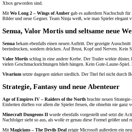
Xbox geworden sind.
Mit
Wo Long 2 – Wings of Amber
gab es außerdem Nachschub für al
Bilder und neue Gegner. Team Ninja weiß, wie man Spieler elegant ver
Senua, Valor Mortis und seltsame neue We
Senua
bekam ebenfalls einen neuen Auftritt. Der gezeigte Ausschnitt b
beeindrucken, sondern drücken. Auf Brust, Kopf und Nerven. Kein Sp
Valor Mortis
schlug in eine andere Kerbe. Der Trailer wirkte düster,
vielen Geschmacksrichtungen blieb hängen. Kein Gute-Laune-Spiel. M
Vivarium
setzte dagegen stärker niedlich. Der Titel fiel nicht durc
Strategie, Fantasy und neue Abenteuer
Age of Empires IV – Raiders of the North
brachte neuen Strategie
Einheiten dürften vor allem die Spieler freuen, die ohnehin nie ganz
Minecraft Dungeons II
wurde ebenfalls vorgestellt und setzt die A
Nachfolger sieht so aus, als wolle er genau diese Formel größer und
Mit
Magicians – The Devils Deal
zeigte Microsoft außerdem ein neu