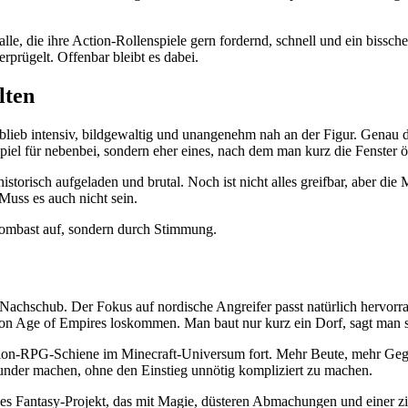
le, die ihre Action-Rollenspiele gern fordernd, schnell und ein bissc
prügelt. Offenbar bleibt es dabei.
lten
lieb intensiv, bildgewaltig und unangenehm nah an der Figur. Genau das
iel für nebenbei, sondern eher eines, nach dem man kurz die Fenster 
 historisch aufgeladen und brutal. Noch ist nicht alles greifbar, aber
uss es auch nicht sein.
h Bombast auf, sondern durch Stimmung.
-Nachschub. Der Fokus auf nordische Angreifer passt natürlich hervor
 von Age of Empires loskommen. Man baut nur kurz ein Dorf, sagt man s
ction-RPG-Schiene im Minecraft-Universum fort. Mehr Beute, mehr Gegn
 runder machen, ohne den Einstieg unnötig kompliziert zu machen.
es Fantasy-Projekt, das mit Magie, düsteren Abmachungen und einer zie