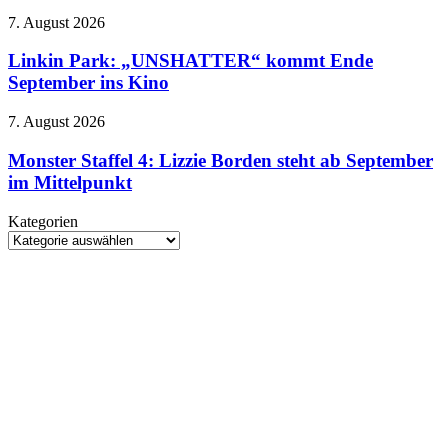
zeigt
Linkin
7. August 2026
sich
Park:
im
„UNSHATTER“
Linkin Park: „UNSHATTER“ kommt Ende
düsteren
kommt
September ins Kino
Trailer
Ende
September
Monster
7. August 2026
ins
Staffel
Kino
4:
Monster Staffel 4: Lizzie Borden steht ab September
Lizzie
im Mittelpunkt
Borden
steht
Kategorien
ab
Kategorien
September
im
Mittelpunkt