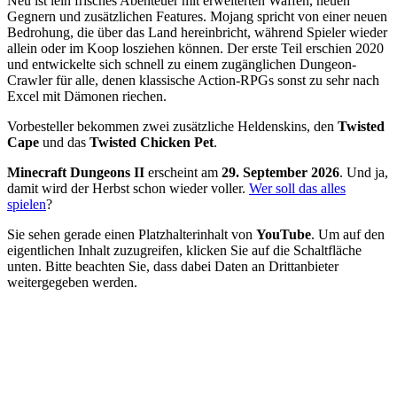
Neu ist lein frisches Abenteuer mit erweiterten Waffen, neuen
Gegnern und zusätzlichen Features. Mojang spricht von einer neuen
Bedrohung, die über das Land hereinbricht, während Spieler wieder
allein oder im Koop losziehen können. Der erste Teil erschien 2020
und entwickelte sich schnell zu einem zugänglichen Dungeon-
Crawler für alle, denen klassische Action-RPGs sonst zu sehr nach
Excel mit Dämonen riechen.
Vorbesteller bekommen zwei zusätzliche Heldenskins, den
Twisted
Cape
und das
Twisted Chicken Pet
.
Minecraft Dungeons II
erscheint am
29. September 2026
. Und ja,
damit wird der Herbst schon wieder voller.
Wer soll das alles
spielen
?
Sie sehen gerade einen Platzhalterinhalt von
YouTube
. Um auf den
eigentlichen Inhalt zuzugreifen, klicken Sie auf die Schaltfläche
unten. Bitte beachten Sie, dass dabei Daten an Drittanbieter
weitergegeben werden.