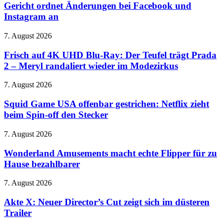
567
Gericht ordnet Änderungen bei Facebook und
Display
Millionen
Instagram an
Dollar
zahlen
Frisch
7. August 2026
–
auf
Gericht
4K
Frisch auf 4K UHD Blu-Ray: Der Teufel trägt Prada
ordnet
UHD
Änderungen
2 – Meryl randaliert wieder im Modezirkus
Blu-
bei
Ray:
Facebook
Squid
7. August 2026
Der
und
Game
Teufel
Instagram
USA
Squid Game USA offenbar gestrichen: Netflix zieht
trägt
an
offenbar
beim Spin-off den Stecker
Prada
gestrichen:
2
Netflix
–
Wonderland
7. August 2026
zieht
Meryl
Amusements
beim
randaliert
macht
Wonderland Amusements macht echte Flipper für zu
Spin-
wieder
echte
Hause bezahlbarer
off
im
Flipper
den
Modezirkus
für
Stecker
Akte
7. August 2026
zu
X:
Hause
Neuer
Akte X: Neuer Director’s Cut zeigt sich im düsteren
bezahlbarer
Director’s
Trailer
Cut