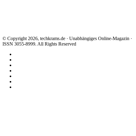
© Copyright 2026, techkrams.de · Unabhängiges Online-Magazin ·
ISSN 3055-8999. All Rights Reserved
Facebook
X
Instagram
Paypal
TikTok
RSS
Threads
Facebook
X
WhatsApp
Telegram
Schaltfläche
"Zurück
zum
Anfang"