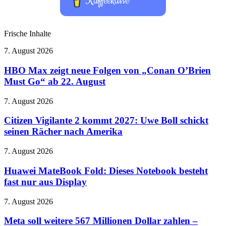
Kaffeekasse
Frische Inhalte
HBO
7. August 2026
Max
zeigt
HBO Max zeigt neue Folgen von „Conan O’Brien
neue
Must Go“ ab 22. August
Folgen
von
Citizen
7. August 2026
„Conan
Vigilante
O’Brien
2
Citizen Vigilante 2 kommt 2027: Uwe Boll schickt
Must
kommt
seinen Rächer nach Amerika
Go“
2027:
ab
Uwe
22.
Huawei
7. August 2026
Boll
August
MateBook
schickt
Fold:
Huawei MateBook Fold: Dieses Notebook besteht
seinen
Dieses
fast nur aus Display
Rächer
Notebook
nach
besteht
Amerika
Meta
7. August 2026
fast
soll
nur
weitere
Meta soll weitere 567 Millionen Dollar zahlen –
aus