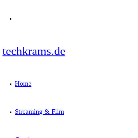
Menü
techkrams.de
Home
Streaming & Film