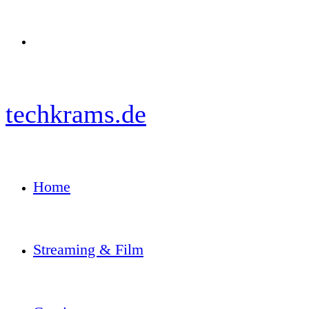
Menü
techkrams.de
Home
Streaming & Film