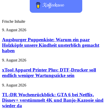
Kaffeekasse
Frische Inhalte
Augsburger
9. August 2026
Puppenkiste:
Warum
Augsburger Puppenkiste: Warum ein paar
ein
Holzköpfe unsere Kindheit unsterblich gemacht
paar
haben
Holzköpfe
unsere
xTool
9. August 2026
Kindheit
Apparel
unsterblich
Printer
xTool Apparel Printer Plus: DTF-Drucker soll
gemacht
Plus:
haben
endlich weniger Wartungszicke sein
DTF-
Drucker
TL;DR
9. August 2026
soll
Wochenrückblick:
endlich
GTA
TL;DR Wochenrückblick: GTA 6 bei Netflix,
weniger
6
Disney+ verstümmelt 4K und Banjo-Kazooie sind
Wartungszicke
bei
sein
wieder da
Netflix,
Disney+