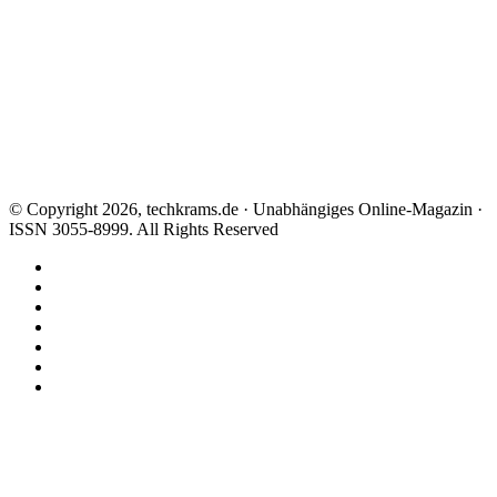
© Copyright 2026, techkrams.de · Unabhängiges Online-Magazin ·
ISSN 3055-8999. All Rights Reserved
Facebook
X
Instagram
Paypal
TikTok
RSS
Threads
Facebook
X
WhatsApp
Telegram
Schaltfläche
"Zurück
zum
Anfang"