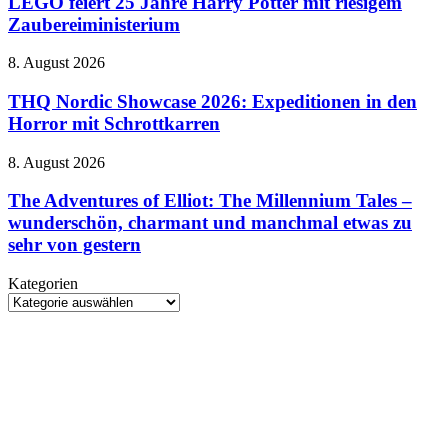
LEGO feiert 25 Jahre Harry Potter mit riesigem
naher
Jahre
Zaubereiministerium
Zukunft
Harry
auf
Potter
dem
THQ
8. August 2026
mit
Vormarsch
Nordic
riesigem
Showcase
THQ Nordic Showcase 2026: Expeditionen in den
Zaubereiministerium
2026:
Horror mit Schrottkarren
Expeditionen
in
The
8. August 2026
den
Adventures
Horror
of
The Adventures of Elliot: The Millennium Tales –
mit
Elliot:
wunderschön, charmant und manchmal etwas zu
Schrottkarren
The
sehr von gestern
Millennium
Tales
Kategorien
–
Kategorien
wunderschön,
charmant
und
manchmal
etwas
zu
sehr
von