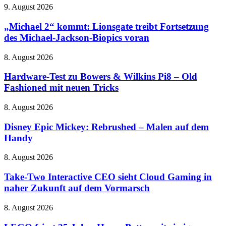
„Michael
9. August 2026
verstümmelt
2“
4K
kommt:
„Michael 2“ kommt: Lionsgate treibt Fortsetzung
und
Lionsgate
Banjo-
des Michael-Jackson-Biopics voran
treibt
Kazooie
Fortsetzung
sind
Hardware-
8. August 2026
des
wieder
Test
Michael-
da
zu
Hardware-Test zu Bowers & Wilkins Pi8 – Old
Jackson-
Bowers
Fashioned mit neuen Tricks
Biopics
&
voran
Wilkins
Disney
8. August 2026
Pi8
Epic
–
Mickey:
Disney Epic Mickey: Rebrushed – Malen auf dem
Old
Rebrushed
Handy
Fashioned
–
mit
Malen
neuen
Take-
8. August 2026
auf
Tricks
Two
dem
Interactive
Take-Two Interactive CEO sieht Cloud Gaming in
Handy
CEO
naher Zukunft auf dem Vormarsch
sieht
Cloud
LEGO
8. August 2026
Gaming
feiert
in
25