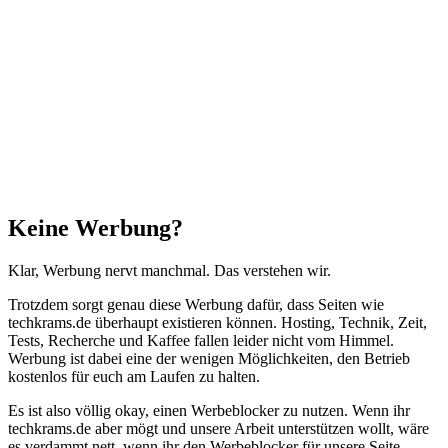
Schließen
Keine Werbung?
Klar, Werbung nervt manchmal. Das verstehen wir.
Trotzdem sorgt genau diese Werbung dafür, dass Seiten wie
techkrams.de überhaupt existieren können. Hosting, Technik, Zeit,
Tests, Recherche und Kaffee fallen leider nicht vom Himmel.
Werbung ist dabei eine der wenigen Möglichkeiten, den Betrieb
kostenlos für euch am Laufen zu halten.
Es ist also völlig okay, einen Werbeblocker zu nutzen. Wenn ihr
techkrams.de aber mögt und unsere Arbeit unterstützen wollt, wäre
es verdammt nett, wenn ihr den Werbeblocker für unsere Seite