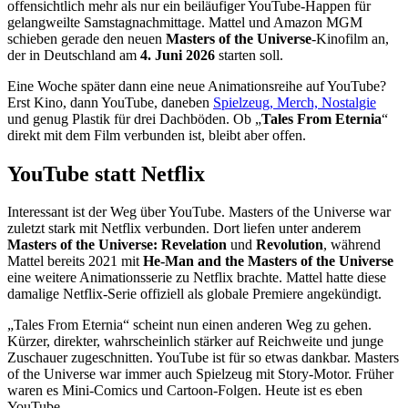
offensichtlich mehr als nur ein beiläufiger YouTube-Happen für
gelangweilte Samstagnachmittage. Mattel und Amazon MGM
schieben gerade den neuen
Masters of the Universe
-Kinofilm an,
der in Deutschland am
4. Juni 2026
starten soll.
Eine Woche später dann eine neue Animationsreihe auf YouTube?
Erst Kino, dann YouTube, daneben
Spielzeug, Merch, Nostalgie
und genug Plastik für drei Dachböden. Ob „
Tales From Eternia
“
direkt mit dem Film verbunden ist, bleibt aber offen.
YouTube statt Netflix
Interessant ist der Weg über YouTube. Masters of the Universe war
zuletzt stark mit Netflix verbunden. Dort liefen unter anderem
Masters of the Universe: Revelation
und
Revolution
, während
Mattel bereits 2021 mit
He-Man and the Masters of the Universe
eine weitere Animationsserie zu Netflix brachte. Mattel hatte diese
damalige Netflix-Serie offiziell als globale Premiere angekündigt.
„Tales From Eternia“ scheint nun einen anderen Weg zu gehen.
Kürzer, direkter, wahrscheinlich stärker auf Reichweite und junge
Zuschauer zugeschnitten. YouTube ist für so etwas dankbar. Masters
of the Universe war immer auch Spielzeug mit Story-Motor. Früher
waren es Mini-Comics und Cartoon-Folgen. Heute ist es eben
YouTube.