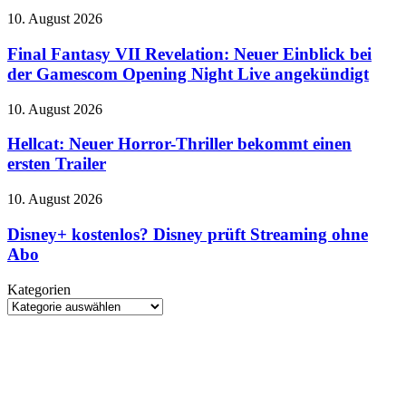
Community-
Karten
Aktionen
Final
10. August 2026
bereits
Fantasy
auf
VII
Final Fantasy VII Revelation: Neuer Einblick bei
Tausende
Revelation:
der Gamescom Opening Night Live angekündigt
Dollar
Neuer
Einblick
Hellcat:
10. August 2026
bei
Neuer
der
Horror-
Hellcat: Neuer Horror-Thriller bekommt einen
Gamescom
Thriller
ersten Trailer
Opening
bekommt
Night
einen
Live
Disney+
10. August 2026
ersten
angekündigt
kostenlos?
Trailer
Disney
Disney+ kostenlos? Disney prüft Streaming ohne
prüft
Abo
Streaming
ohne
Kategorien
Abo
Kategorien