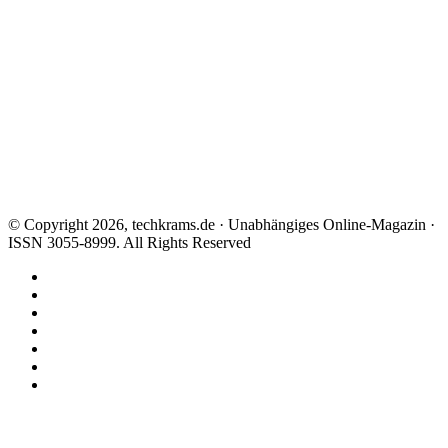
© Copyright 2026, techkrams.de · Unabhängiges Online-Magazin ·
ISSN 3055-8999. All Rights Reserved
Facebook
X
Instagram
Paypal
TikTok
RSS
Threads
Facebook
X
WhatsApp
Telegram
Schaltfläche
"Zurück