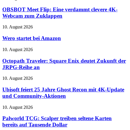
einfach
Meet
Hz
erklärt
Flip:
OBSBOT Meet Flip: Eine verdammt clevere 4K-
für
Eine
299
Webcam zum Zuklappen
verdammt
Dollar
clevere
Wero
10. August 2026
4K-
startet
Webcam
bei
Wero startet bei Amazon
zum
Amazon
Zuklappen
Octopath
10. August 2026
Traveler:
Square
Octopath Traveler: Square Enix deutet Zukunft der
Enix
JRPG-Reihe an
deutet
Zukunft
Ubisoft
10. August 2026
der
feiert
JRPG-
25
Ubisoft feiert 25 Jahre Ghost Recon mit 4K-Update
Reihe
Jahre
und Community-Aktionen
an
Ghost
Recon
Palworld
10. August 2026
mit
TCG:
4K-
Scalper
Palworld TCG: Scalper treiben seltene Karten
Update
treiben
bereits auf Tausende Dollar
und
seltene