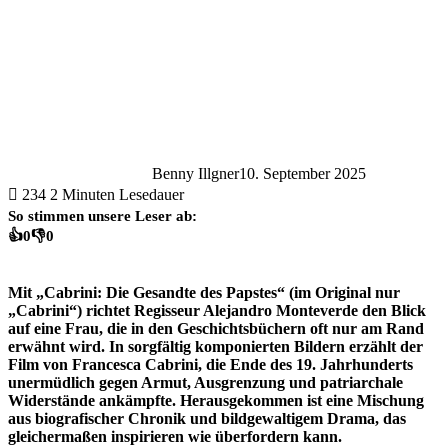
Benny Illgner
10. September 2025
234
2 Minuten Lesedauer
So stimmen unsere Leser ab:
👍
0
👎
0
Mit „Cabrini: Die Gesandte des Papstes“ (im Original nur
„Cabrini“) richtet Regisseur Alejandro Monteverde den Blick
auf eine Frau, die in den Geschichtsbüchern oft nur am Rand
erwähnt wird. In sorgfältig komponierten Bildern erzählt der
Film von Francesca Cabrini, die Ende des 19. Jahrhunderts
unermüdlich gegen Armut, Ausgrenzung und patriarchale
Widerstände ankämpfte. Herausgekommen ist eine Mischung
aus biografischer Chronik und bildgewaltigem Drama, das
gleichermaßen inspirieren wie überfordern kann.