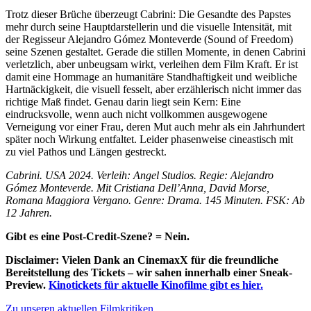
Trotz dieser Brüche überzeugt Cabrini: Die Gesandte des Papstes
mehr durch seine Hauptdarstellerin und die visuelle Intensität, mit
der Regisseur Alejandro Gómez Monteverde (Sound of Freedom)
seine Szenen gestaltet. Gerade die stillen Momente, in denen Cabrini
verletzlich, aber unbeugsam wirkt, verleihen dem Film Kraft. Er ist
damit eine Hommage an humanitäre Standhaftigkeit und weibliche
Hartnäckigkeit, die visuell fesselt, aber erzählerisch nicht immer das
richtige Maß findet. Genau darin liegt sein Kern: Eine
eindrucksvolle, wenn auch nicht vollkommen ausgewogene
Verneigung vor einer Frau, deren Mut auch mehr als ein Jahrhundert
später noch Wirkung entfaltet. Leider phasenweise cineastisch mit
zu viel Pathos und Längen gestreckt.
Cabrini. USA 2024. Verleih: Angel Studios. Regie: Alejandro
Gómez Monteverde. Mit Cristiana Dell’Anna, David Morse,
Romana Maggiora Vergano. Genre: Drama. 145 Minuten. FSK: Ab
12 Jahren.
Gibt es eine Post-Credit-Szene? = Nein.
Disclaimer: Vielen Dank an CinemaxX für die freundliche
Bereitstellung des Tickets – wir sahen innerhalb einer Sneak-
Preview.
Kinotickets für aktuelle Kinofilme gibt es hier.
Zu unseren aktuellen Filmkritiken.