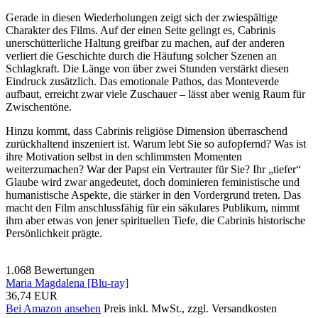
Gerade in diesen Wiederholungen zeigt sich der zwiespältige
Charakter des Films. Auf der einen Seite gelingt es, Cabrinis
unerschütterliche Haltung greifbar zu machen, auf der anderen
verliert die Geschichte durch die Häufung solcher Szenen an
Schlagkraft. Die Länge von über zwei Stunden verstärkt diesen
Eindruck zusätzlich. Das emotionale Pathos, das Monteverde
aufbaut, erreicht zwar viele Zuschauer – lässt aber wenig Raum für
Zwischentöne.
Hinzu kommt, dass Cabrinis religiöse Dimension überraschend
zurückhaltend inszeniert ist. Warum lebt Sie so aufopfernd? Was ist
ihre Motivation selbst in den schlimmsten Momenten
weiterzumachen? War der Papst ein Vertrauter für Sie? Ihr „tiefer“
Glaube wird zwar angedeutet, doch dominieren feministische und
humanistische Aspekte, die stärker in den Vordergrund treten. Das
macht den Film anschlussfähig für ein säkulares Publikum, nimmt
ihm aber etwas von jener spirituellen Tiefe, die Cabrinis historische
Persönlichkeit prägte.
1.068 Bewertungen
Maria Magdalena [Blu-ray]
36,74 EUR
Bei Amazon ansehen
Preis inkl. MwSt., zzgl. Versandkosten