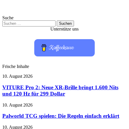
Suche
Suchen
nach:
Unterstütze uns
Kaffeekasse
Frische Inhalte
VITURE
10. August 2026
Pro
2:
VITURE Pro 2: Neue XR-Brille bringt 1.600 Nits
Neue
und 120 Hz für 299 Dollar
XR-
Brille
Palworld
10. August 2026
bringt
TCG
1.600
spielen:
Palworld TCG spielen: Die Regeln einfach erklärt
Nits
Die
und
Regeln
OBSBOT
10. August 2026
120