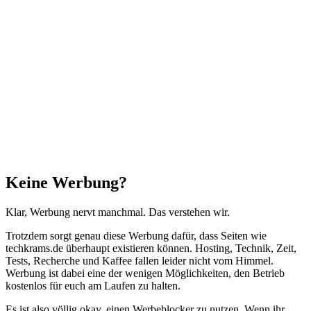
zum
Anfang"
Schließen
Keine Werbung?
Klar, Werbung nervt manchmal. Das verstehen wir.
Trotzdem sorgt genau diese Werbung dafür, dass Seiten wie
techkrams.de überhaupt existieren können. Hosting, Technik, Zeit,
Tests, Recherche und Kaffee fallen leider nicht vom Himmel.
Werbung ist dabei eine der wenigen Möglichkeiten, den Betrieb
kostenlos für euch am Laufen zu halten.
Es ist also völlig okay, einen Werbeblocker zu nutzen. Wenn ihr