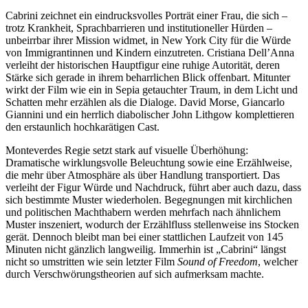
Cabrini zeichnet ein eindrucksvolles Porträt einer Frau, die sich –
trotz Krankheit, Sprachbarrieren und institutioneller Hürden –
unbeirrbar ihrer Mission widmet, in New York City für die Würde
von Immigrantinnen und Kindern einzutreten. Cristiana Dell’Anna
verleiht der historischen Hauptfigur eine ruhige Autorität, deren
Stärke sich gerade in ihrem beharrlichen Blick offenbart. Mitunter
wirkt der Film wie ein in Sepia getauchter Traum, in dem Licht und
Schatten mehr erzählen als die Dialoge. David Morse, Giancarlo
Giannini und ein herrlich diabolischer John Lithgow komplettieren
den erstaunlich hochkarätigen Cast.
Monteverdes Regie setzt stark auf visuelle Überhöhung:
Dramatische wirklungsvolle Beleuchtung sowie eine Erzählweise,
die mehr über Atmosphäre als über Handlung transportiert. Das
verleiht der Figur Würde und Nachdruck, führt aber auch dazu, dass
sich bestimmte Muster wiederholen. Begegnungen mit kirchlichen
und politischen Machthabern werden mehrfach nach ähnlichem
Muster inszeniert, wodurch der Erzählfluss stellenweise ins Stocken
gerät. Dennoch bleibt man bei einer stattlichen Laufzeit von 145
Minuten nicht gänzlich langweilig. Immerhin ist „Cabrini“ längst
nicht so umstritten wie sein letzter Film
Sound of Freedom
, welcher
durch Verschwörungstheorien auf sich aufmerksam machte.