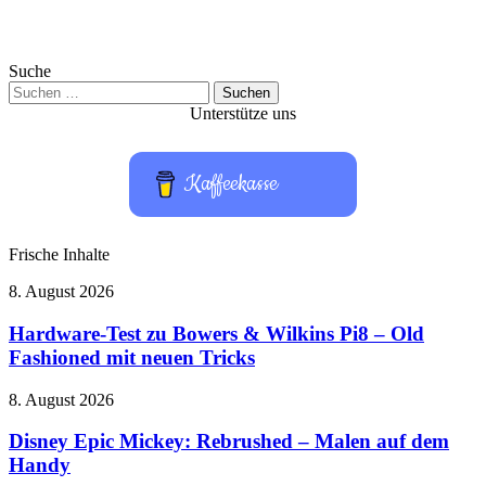
Suche
Suchen
nach:
Unterstütze uns
Kaffeekasse
Frische Inhalte
Hardware-
8. August 2026
Test
zu
Hardware-Test zu Bowers & Wilkins Pi8 – Old
Bowers
Fashioned mit neuen Tricks
&
Wilkins
Disney
8. August 2026
Pi8
Epic
–
Mickey:
Disney Epic Mickey: Rebrushed – Malen auf dem
Old
Rebrushed
Handy
Fashioned
–
mit