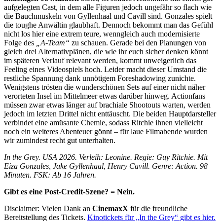
aufgelegten Cast, in dem alle Figuren jedoch ungefähr so flach wie
die Bauchmuskeln von Gyllenhaal und Cavill sind. Gonzales spielt
die toughe Anwältin glaubhaft. Dennoch bekommt man das Gefühl
nicht los hier eine extrem teure, wenngleich auch modernisierte
Folge des
„A-Team“
zu schauen. Gerade bei den Planungen von
gleich drei Alternativplänen, die wie ihr euch sicher denken könnt
im späteren Verlauf relevant werden, kommt unweigerlich das
Feeling eines Videospiels hoch. Leider macht dieser Umstand die
restliche Spannung dank unnötigem Foreshadowing zunichte.
Wenigstens trösten die wunderschönen Sets auf einer nicht näher
verorteten Insel im Mittelmeer etwas darüber hinweg. Actionfans
müssen zwar etwas länger auf brachiale Shootouts warten, werden
jedoch im letzten Drittel nicht enttäuscht. Die beiden Hauptdarsteller
verbindet eine amüsante Chemie, sodass Ritchie ihnen vielleicht
noch ein weiteres Abenteuer gönnt – für laue Filmabende wurden
wir zumindest recht gut unterhalten.
In the Grey. USA 2026. Verleih: Leonine. Regie: Guy Ritchie. Mit
Eiza Gonzales, Jake Gyllenhaal, Henry Cavill. Genre: Action. 98
Minuten. FSK: Ab 16 Jahren.
Gibt es eine Post-Credit-Szene? = Nein.
Disclaimer: Vielen Dank an
CinemaxX
für die freundliche
Bereitstellung des Tickets.
Kinotickets für „In the Grey“ gibt es hier.