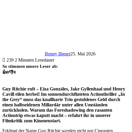
Benny Illgner
25. Mai 2026
239
2 Minuten Lesedauer
So stimmen unsere Leser ab:
👍
0
👎
0
Guy Ritchie ruft – Eiza Gonzáles, Jake Gyllenhaal und Henry
Cavill eilen herbei! Im sonnendurchfluteten Actionthriller „In
the Grey“ muss das knallharte Trio gestohlenes Geld durch
einen halbseidenen Millardär unter allen Umständen
zurückholen. Warum das Foreshadowing den rasanten
Actiontrip etwas kaputt macht – erfahrt ihr in unserer
Filmkritik zum Kinoneustart.
Erklingt der Name Guy Ritchie werden nicht nur Cineasten