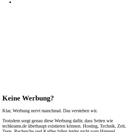
Threads
Facebook
X
WhatsApp
Telegram
Schaltfläche
"Zurück
zum
Anfang"
Schließen
Keine Werbung?
Klar, Werbung nervt manchmal. Das verstehen wir.
Trotzdem sorgt genau diese Werbung dafür, dass Seiten wie
techkrams.de überhaupt existieren können. Hosting, Technik, Zeit,
Tests, Recherche und Kaffee fallen leider nicht vom Himmel.