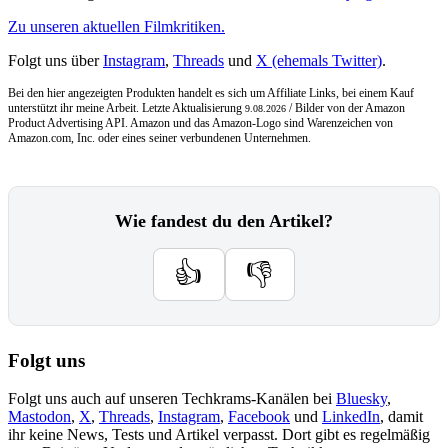
Zu unseren aktuellen Filmkritiken.
Folgt uns über
Instagram
,
Threads
und
X (ehemals Twitter)
.
Bei den hier angezeigten Produkten handelt es sich um Affiliate Links, bei einem Kauf
unterstützt ihr meine Arbeit. Letzte Aktualisierung
/ Bilder von der Amazon
9.08.2026
Product Advertising API. Amazon und das Amazon-Logo sind Warenzeichen von
Amazon.com, Inc. oder eines seiner verbundenen Unternehmen.
Wie fandest du den Artikel?
👍
👎
Folgt uns
Folgt uns auch auf unseren Techkrams-Kanälen bei
Bluesky
,
Mastodon
,
X
,
Threads
,
Instagram
,
Facebook
und
LinkedIn
, damit
ihr keine News, Tests und Artikel verpasst. Dort gibt es regelmäßig