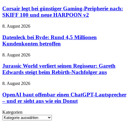
legt
wunderschön,
bei
Corsair legt bei günstiger Gaming-Peripherie nach:
charmant
günstiger
und
SKIFF 100 und neue HARPOON v2
Gaming-
manchmal
Peripherie
etwas
Datenleck
8. August 2026
nach:
zu
bei
SKIFF
sehr
Ryde:
Datenleck bei Ryde: Rund 4,5 Millionen
100
von
Rund
Kundenkonten betroffen
und
gestern
4,5
neue
Millionen
HARPOON
Jurassic
8. August 2026
Kundenkonten
v2
World
betroffen
verliert
Jurassic World verliert seinen Regisseur: Gareth
seinen
Edwards steigt beim Rebirth-Nachfolger aus
Regisseur:
Gareth
OpenAI
8. August 2026
Edwards
baut
steigt
offenbar
OpenAI baut offenbar einen ChatGPT-Lautsprecher
beim
einen
– und er sieht aus wie ein Donut
Rebirth-
ChatGPT-
Nachfolger
Lautsprecher
aus
Kategorien
–
Kategorien
und
er