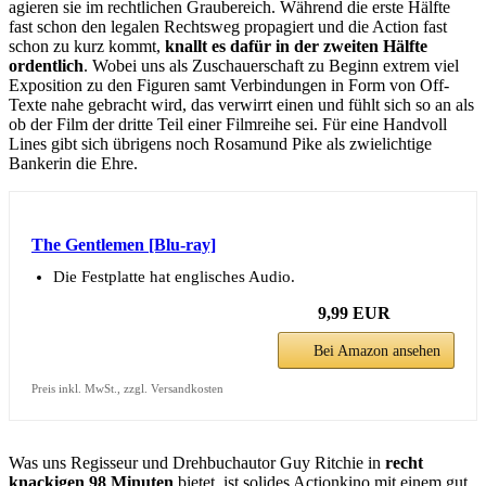
agieren sie im rechtlichen Graubereich. Während die erste Hälfte
fast schon den legalen Rechtsweg propagiert und die Action fast
schon zu kurz kommt,
knallt es dafür in der zweiten Hälfte
ordentlich
. Wobei uns als Zuschauerschaft zu Beginn extrem viel
Exposition zu den Figuren samt Verbindungen in Form von Off-
Texte nahe gebracht wird, das verwirrt einen und fühlt sich so an als
ob der Film der dritte Teil einer Filmreihe sei. Für eine Handvoll
Lines gibt sich übrigens noch Rosamund Pike als zwielichtige
Bankerin die Ehre.
The Gentlemen [Blu-ray]
Die Festplatte hat englisches Audio.
9,99 EUR
Bei Amazon ansehen
Preis inkl. MwSt., zzgl. Versandkosten
Was uns Regisseur und Drehbuchautor Guy Ritchie in
recht
knackigen 98 Minuten
bietet, ist solides Actionkino mit einem gut