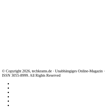
© Copyright 2026, techkrams.de · Unabhängiges Online-Magazin ·
ISSN 3055-8999. All Rights Reserved
Facebook
X
Instagram
Paypal
TikTok
RSS