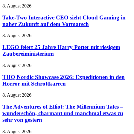
Malen
neuen
Take-
8. August 2026
auf
Tricks
Two
dem
Interactive
Take-Two Interactive CEO sieht Cloud Gaming in
Handy
CEO
naher Zukunft auf dem Vormarsch
sieht
Cloud
LEGO
8. August 2026
Gaming
feiert
in
25
LEGO feiert 25 Jahre Harry Potter mit riesigem
naher
Jahre
Zaubereiministerium
Zukunft
Harry
auf
Potter
dem
THQ
8. August 2026
mit
Vormarsch
Nordic
riesigem
Showcase
THQ Nordic Showcase 2026: Expeditionen in den
Zaubereiministerium
2026:
Horror mit Schrottkarren
Expeditionen
in
The
8. August 2026
den
Adventures
Horror
of
The Adventures of Elliot: The Millennium Tales –
mit
Elliot:
wunderschön, charmant und manchmal etwas zu
Schrottkarren
The
sehr von gestern
Millennium
Tales
Corsair
8. August 2026
–