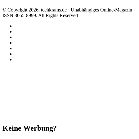
© Copyright 2026, techkrams.de · Unabhängiges Online-Magazin ·
ISSN 3055-8999. All Rights Reserved
Facebook
X
Instagram
Paypal
TikTok
RSS
Threads
Facebook
X
WhatsApp
Telegram
Schaltfläche
"Zurück
zum
Anfang"
Schließen
Keine Werbung?