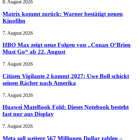
Matrix
8. August 2026
kommt
zurück:
Matrix kommt zurück: Warner bestätigt neuen
Warner
Kinofilm
bestätigt
neuen
HBO
7. August 2026
Kinofilm
Max
zeigt
HBO Max zeigt neue Folgen von „Conan O’Brien
neue
Must Go“ ab 22. August
Folgen
von
Citizen
7. August 2026
„Conan
Vigilante
O’Brien
2
Citizen Vigilante 2 kommt 2027: Uwe Boll schickt
Must
kommt
seinen Rächer nach Amerika
Go“
2027:
ab
Uwe
22.
Huawei
7. August 2026
Boll
August
MateBook
schickt
Fold:
Huawei MateBook Fold: Dieses Notebook besteht
seinen
Dieses
fast nur aus Display
Rächer
Notebook
nach
besteht
Amerika
Meta
7. August 2026
fast
soll
nur
weitere
Meta soll weitere 567 Millionen Dollar zahlen –
aus