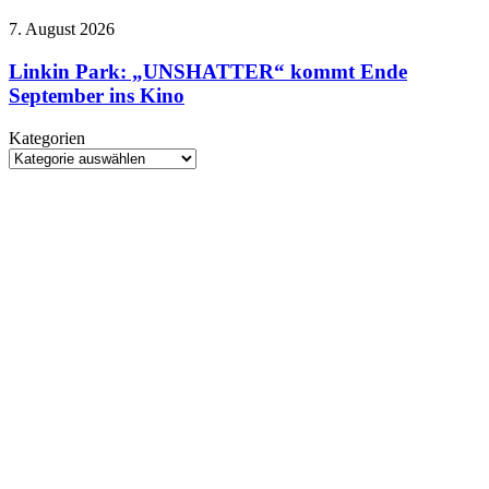
zeigt
Linkin
7. August 2026
sich
Park:
im
„UNSHATTER“
Linkin Park: „UNSHATTER“ kommt Ende
düsteren
kommt
September ins Kino
Trailer
Ende
September
Kategorien
ins
Kategorien
Kino