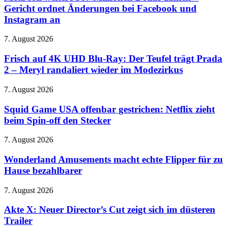
567
Gericht ordnet Änderungen bei Facebook und
Display
Millionen
Instagram an
Dollar
zahlen
Frisch
7. August 2026
–
auf
Gericht
4K
Frisch auf 4K UHD Blu-Ray: Der Teufel trägt Prada
ordnet
UHD
Änderungen
2 – Meryl randaliert wieder im Modezirkus
Blu-
bei
Ray:
Facebook
Squid
7. August 2026
Der
und
Game
Teufel
Instagram
USA
Squid Game USA offenbar gestrichen: Netflix zieht
trägt
an
offenbar
beim Spin-off den Stecker
Prada
gestrichen:
2
Netflix
–
Wonderland
7. August 2026
zieht
Meryl
Amusements
beim
randaliert
macht
Wonderland Amusements macht echte Flipper für zu
Spin-
wieder
echte
Hause bezahlbarer
off
im
Flipper
den
Modezirkus
für
Stecker
Akte
7. August 2026
zu
X:
Hause
Neuer
Akte X: Neuer Director’s Cut zeigt sich im düsteren
bezahlbarer
Director’s
Trailer
Cut