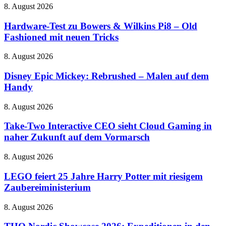
Fortsetzung
sind
Hardware-
8. August 2026
des
wieder
Test
Michael-
da
zu
Hardware-Test zu Bowers & Wilkins Pi8 – Old
Jackson-
Bowers
Fashioned mit neuen Tricks
Biopics
&
voran
Wilkins
Disney
8. August 2026
Pi8
Epic
–
Mickey:
Disney Epic Mickey: Rebrushed – Malen auf dem
Old
Rebrushed
Handy
Fashioned
–
mit
Malen
neuen
Take-
8. August 2026
auf
Tricks
Two
dem
Interactive
Take-Two Interactive CEO sieht Cloud Gaming in
Handy
CEO
naher Zukunft auf dem Vormarsch
sieht
Cloud
LEGO
8. August 2026
Gaming
feiert
in
25
LEGO feiert 25 Jahre Harry Potter mit riesigem
naher
Jahre
Zaubereiministerium
Zukunft
Harry
auf
Potter
dem
THQ
8. August 2026
mit
Vormarsch
Nordic
riesigem
Showcase