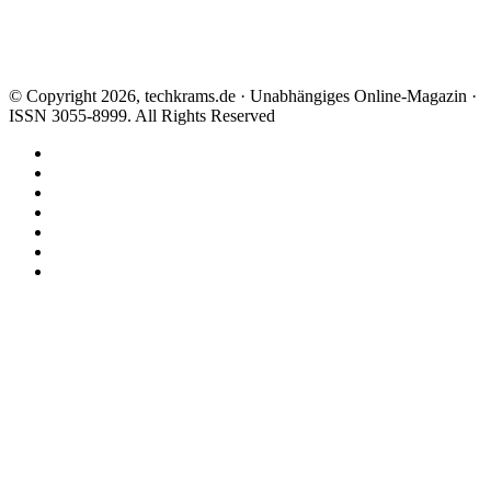
© Copyright 2026, techkrams.de · Unabhängiges Online-Magazin ·
ISSN 3055-8999. All Rights Reserved
Facebook
X
Instagram
Paypal
TikTok
RSS
Threads
Facebook
X
WhatsApp
Telegram
Schaltfläche
"Zurück
zum
Anfang"