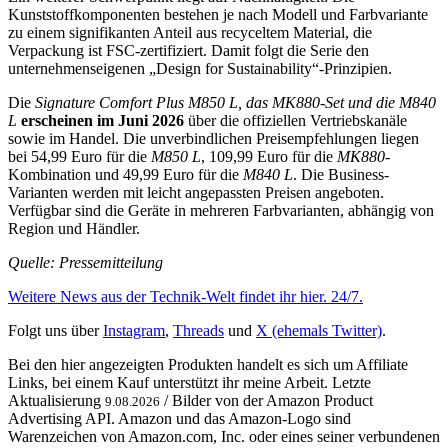
Kunststoffkomponenten bestehen je nach Modell und Farbvariante
zu einem signifikanten Anteil aus recyceltem Material, die
Verpackung ist FSC-zertifiziert. Damit folgt die Serie den
unternehmenseigenen „Design for Sustainability“-Prinzipien.
Die
Signature Comfort Plus M850 L, das MK880-Set und die M840
L
erscheinen im Juni 2026
über die offiziellen Vertriebskanäle
sowie im Handel. Die unverbindlichen Preisempfehlungen liegen
bei 54,99 Euro für die
M850 L
, 109,99 Euro für die
MK880
-
Kombination und 49,99 Euro für die
M840 L
. Die Business-
Varianten werden mit leicht angepassten Preisen angeboten.
Verfügbar sind die Geräte in mehreren Farbvarianten, abhängig von
Region und Händler.
Quelle: Pressemitteilung
Weitere News aus der Technik-Welt findet ihr hier. 24/7.
Folgt uns über
Instagram
,
Threads
und
X (ehemals Twitter)
.
Bei den hier angezeigten Produkten handelt es sich um Affiliate
Links, bei einem Kauf unterstützt ihr meine Arbeit. Letzte
Aktualisierung
/ Bilder von der Amazon Product
9.08.2026
Advertising API. Amazon und das Amazon-Logo sind
Warenzeichen von Amazon.com, Inc. oder eines seiner verbundenen