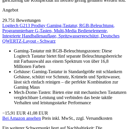
gleichzeitig die Komplexität im Betrieb gering gehalten werden soll.
Angebot
29.751 Bewertungen
Logitech G213 Prodigy Gaming-Tastatur, RGB-Beleuchtung,
Programmierbare G-Tasten, Multi-Media Bedienelemente,
Integrierte Handballenauflage, Spritzwassergeschützt, Deutsches
QWERTZ-Layout - Schwarz
Gaming-Tastatur mit RGB-Beleuchtungszonen: Diese
Logitech Tastatur bietet fünf separate Beleuchtungsbereiche
mit Farbauswahl aus einem Spektrum von über 16,8
Millionen Farben
Gehäuse: Gaming-Tastatur in Standardgröße mit schlankem
Gehäuse, schützt vor Schmutz, Krümeln und Spritzwasser,
lässt sich einfach reinigen – die perfekte Kombination zur
Gaming Maus
Mech-Dome-Tasten: Bieten eine mit mechanischen Tastaturen
vergleichbare Leistung und verbinden das beste taktile
Verhalten und leistungsstarke Performance
−15,91 EUR
41,08 EUR
Bei Amazon ansehen
Preis inkl. MwSt., zzgl. Versandkosten
Ein weiterer Schwerpunkt liegt auf Nachhaltigkeit: Die