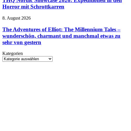
THQ Nordic Showcase 2026: Expeditionen in den
Zaubereiministerium
2026:
Horror mit Schrottkarren
Expeditionen
in
The
8. August 2026
den
Adventures
Horror
of
The Adventures of Elliot: The Millennium Tales –
mit
Elliot:
wunderschön, charmant und manchmal etwas zu
Schrottkarren
The
sehr von gestern
Millennium
Tales
Kategorien
–
Kategorien
wunderschön,
charmant
und
manchmal
etwas
zu
sehr
von
gestern