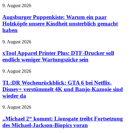
Augsburger
9. August 2026
Puppenkiste:
Warum
Augsburger Puppenkiste: Warum ein paar
ein
Holzköpfe unsere Kindheit unsterblich gemacht
paar
haben
Holzköpfe
unsere
xTool
9. August 2026
Kindheit
Apparel
unsterblich
Printer
xTool Apparel Printer Plus: DTF-Drucker soll
gemacht
Plus:
haben
endlich weniger Wartungszicke sein
DTF-
Drucker
TL;DR
9. August 2026
soll
Wochenrückblick:
endlich
GTA
TL;DR Wochenrückblick: GTA 6 bei Netflix,
weniger
6
Disney+ verstümmelt 4K und Banjo-Kazooie sind
Wartungszicke
bei
sein
wieder da
Netflix,
Disney+
„Michael
9. August 2026
verstümmelt
2“
4K
kommt:
„Michael 2“ kommt: Lionsgate treibt Fortsetzung
und
Lionsgate
Banjo-
des Michael-Jackson-Biopics voran
treibt
Kazooie