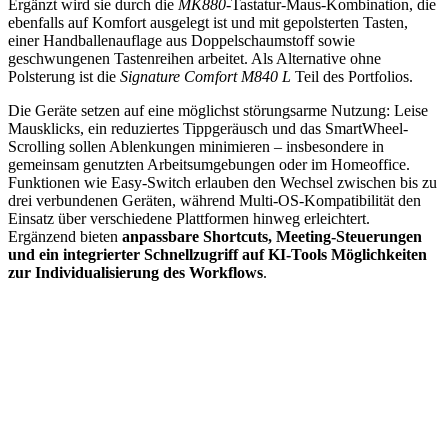
Ergänzt wird sie durch die
MK880
-Tastatur-Maus-Kombination, die
ebenfalls auf Komfort ausgelegt ist und mit gepolsterten Tasten,
einer Handballenauflage aus Doppelschaumstoff sowie
geschwungenen Tastenreihen arbeitet. Als Alternative ohne
Polsterung ist die
Signature Comfort M840 L
Teil des Portfolios.
Die Geräte setzen auf eine möglichst störungsarme Nutzung: Leise
Mausklicks, ein reduziertes Tippgeräusch und das SmartWheel-
Scrolling sollen Ablenkungen minimieren – insbesondere in
gemeinsam genutzten Arbeitsumgebungen oder im Homeoffice.
Funktionen wie Easy-Switch erlauben den Wechsel zwischen bis zu
drei verbundenen Geräten, während Multi-OS-Kompatibilität den
Einsatz über verschiedene Plattformen hinweg erleichtert.
Ergänzend bieten
anpassbare Shortcuts, Meeting-Steuerungen
und ein integrierter Schnellzugriff auf KI-Tools Möglichkeiten
zur Individualisierung des Workflows
.