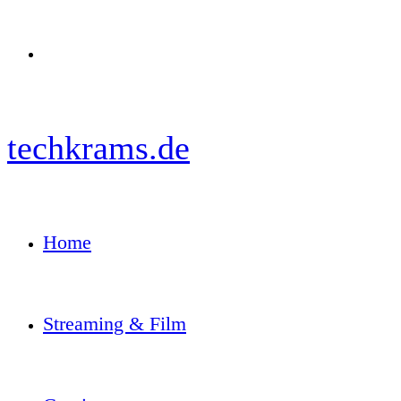
Menü
techkrams.de
Home
Streaming & Film