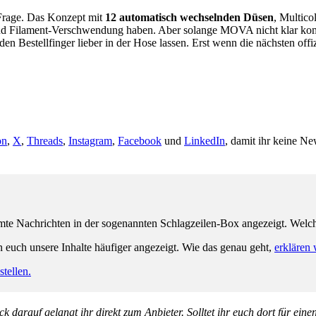
Frage. Das Konzept mit
12 automatisch wechselnden Düsen
, Multico
und Filament-Verschwendung haben. Aber solange MOVA nicht klar kommu
n Bestellfinger lieber in der Hose lassen. Erst wenn die nächsten offi
on
,
X
,
Threads
,
Instagram
,
Facebook
und
LinkedIn
, damit ihr keine Ne
e Nachrichten in der sogenannten Schlagzeilen-Box angezeigt. Welche 
n euch unsere Inhalte häufiger angezeigt. Wie das genau geht,
erklären 
tellen.
k darauf gelangt ihr direkt zum Anbieter. Solltet ihr euch dort für ein