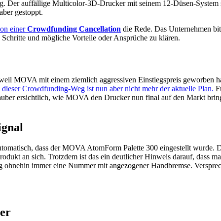
g. Der auffällige Multicolor-3D-Drucker mit seinem 12-Düsen-System 
ber gestoppt.
von einer
Crowdfunding Cancellation
die Rede. Das Unternehmen bitt
 Schritte und mögliche Vorteile oder Ansprüche zu klären.
weil MOVA mit einem ziemlich aggressiven Einstiegspreis geworben h
dieser Crowdfunding-Weg ist nun aber nicht mehr der aktuelle Plan.
F
ht sauber ersichtlich, wie MOVA den Drucker nun final auf den Markt bri
ignal
automatisch, dass der MOVA AtomForm Palette 300 eingestellt wurde. De
dukt an sich. Trotzdem ist das ein deutlicher Hinweis darauf, dass ma
hnehin immer eine Nummer mit angezogener Handbremse. Versprechen s
er