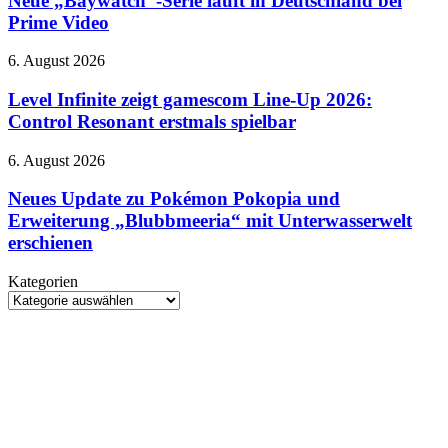
Neue „Baywatch“-Serie läuft in Deutschland bei
im
läuft
Prime Video
September
in
erscheinen
Deutschland
Level
6. August 2026
bei
Infinite
Prime
zeigt
Level Infinite zeigt gamescom Line-Up 2026:
Video
gamescom
Control Resonant erstmals spielbar
Line-
Up
Neues
6. August 2026
2026:
Update
Control
zu
Neues Update zu Pokémon Pokopia und
Resonant
Pokémon
Erweiterung „Blubbmeeria“ mit Unterwasserwelt
erstmals
Pokopia
spielbar
erschienen
und
Erweiterung
Kategorien
„Blubbmeeria“
Kategorien
mit
Unterwasserwelt
erschienen