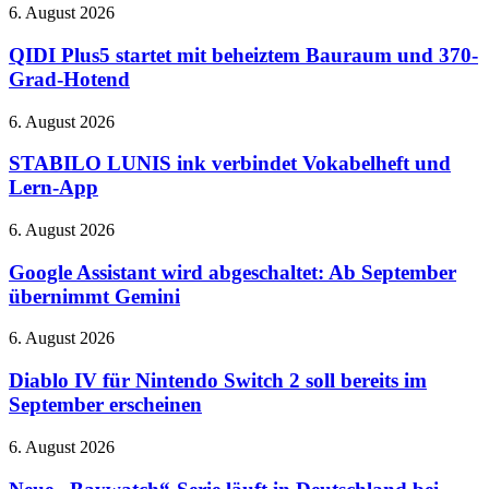
6
QIDI
6. August 2026
am
Plus5
27.
startet
QIDI Plus5 startet mit beheiztem Bauraum und 370-
August
mit
Grad-Hotend
–
beheiztem
bei
Bauraum
STABILO
6. August 2026
Netflix
und
LUNIS
370-
ink
STABILO LUNIS ink verbindet Vokabelheft und
Grad-
verbindet
Lern-App
Hotend
Vokabelheft
und
Google
6. August 2026
Lern-
Assistant
App
wird
Google Assistant wird abgeschaltet: Ab September
abgeschaltet:
übernimmt Gemini
Ab
September
Diablo
6. August 2026
übernimmt
IV
Gemini
für
Diablo IV für Nintendo Switch 2 soll bereits im
Nintendo
September erscheinen
Switch
2
Neue
6. August 2026
soll
„Baywatch“-
bereits
Serie