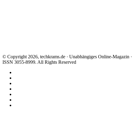
© Copyright 2026, techkrams.de · Unabhängiges Online-Magazin ·
ISSN 3055-8999. All Rights Reserved
Facebook
X
Instagram
Paypal
TikTok
RSS
Threads
Facebook
X
WhatsApp
Telegram
Schaltfläche
"Zurück
zum
Anfang"