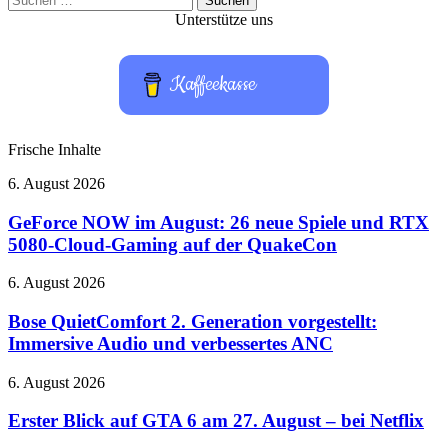
nach:
Unterstütze uns
Kaffeekasse
Frische Inhalte
GeForce
6. August 2026
NOW
im
GeForce NOW im August: 26 neue Spiele und RTX
August:
5080-Cloud-Gaming auf der QuakeCon
26
neue
Bose
6. August 2026
Spiele
QuietComfort
und
2.
Bose QuietComfort 2. Generation vorgestellt:
RTX
Generation
Immersive Audio und verbessertes ANC
5080-
vorgestellt:
Cloud-
Immersive
Gaming
Erster
6. August 2026
Audio
auf
Blick
und
der
auf
Erster Blick auf GTA 6 am 27. August – bei Netflix
verbessertes
QuakeCon
GTA
ANC