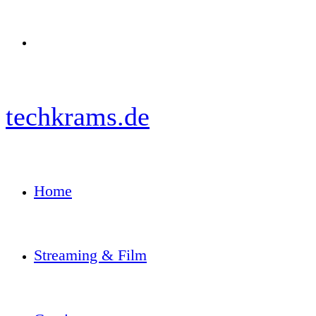
Menü
techkrams.de
Home
Streaming & Film