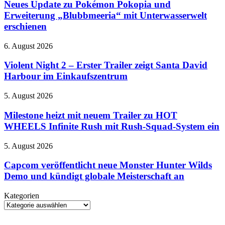
zu
Neues Update zu Pokémon Pokopia und
Resonant
Pokémon
Erweiterung „Blubbmeeria“ mit Unterwasserwelt
erstmals
Pokopia
spielbar
erschienen
und
Erweiterung
Violent
6. August 2026
„Blubbmeeria“
Night
mit
2
Violent Night 2 – Erster Trailer zeigt Santa David
Unterwasserwelt
–
erschienen
Harbour im Einkaufszentrum
Erster
Trailer
Milestone
5. August 2026
zeigt
heizt
Santa
mit
Milestone heizt mit neuem Trailer zu HOT
David
neuem
WHEELS Infinite Rush mit Rush-Squad-System ein
Harbour
Trailer
im
zu
Einkaufszentrum
Capcom
5. August 2026
HOT
veröffentlicht
WHEELS
neue
Capcom veröffentlicht neue Monster Hunter Wilds
Infinite
Monster
Demo und kündigt globale Meisterschaft an
Rush
Hunter
mit
Wilds
Rush-
Kategorien
Demo
Squad-
Kategorien
und
System
kündigt
ein