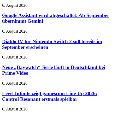
und
Google
6. August 2026
Lern-
Assistant
App
wird
Google Assistant wird abgeschaltet: Ab September
abgeschaltet:
übernimmt Gemini
Ab
September
Diablo
6. August 2026
übernimmt
IV
Gemini
für
Diablo IV für Nintendo Switch 2 soll bereits im
Nintendo
September erscheinen
Switch
2
Neue
6. August 2026
soll
„Baywatch“-
bereits
Serie
Neue „Baywatch“-Serie läuft in Deutschland bei
im
läuft
Prime Video
September
in
erscheinen
Deutschland
Level
6. August 2026
bei
Infinite
Prime
zeigt
Level Infinite zeigt gamescom Line-Up 2026:
Video
gamescom
Control Resonant erstmals spielbar
Line-
Up
Neues
6. August 2026
2026:
Update
Control