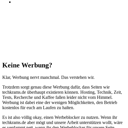
Threads
Facebook
X
WhatsApp
Telegram
Schaltfläche
"Zurück
zum
Anfang"
Schließen
Keine Werbung?
Klar, Werbung nervt manchmal. Das verstehen wir.
Trotzdem sorgt genau diese Werbung dafür, dass Seiten wie
techkrams.de überhaupt existieren können. Hosting, Technik, Zeit,
Tests, Recherche und Kaffee fallen leider nicht vom Himmel.
Werbung ist dabei eine der wenigen Möglichkeiten, den Betrieb
kostenlos für euch am Laufen zu halten.
Es ist also völlig okay, einen Werbeblocker zu nutzen. Wenn ihr
techkrams.de aber mögt und unsere Arbeit unterstützen wollt, wäre
es verdammt nett, wenn ihr den Werbeblocker für unsere Seite