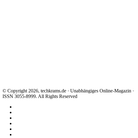
© Copyright 2026, techkrams.de · Unabhängiges Online-Magazin ·
ISSN 3055-8999. All Rights Reserved
Facebook
X
Instagram
Paypal
TikTok
RSS