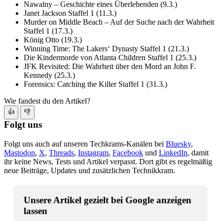
Nawalny – Geschichte eines Überlebenden (9.3.)
Janet Jackson Staffel 1 (11.3.)
Murder on Middle Beach – Auf der Suche nach der Wahrheit
Staffel 1 (17.3.)
König Otto (19.3.)
Winning Time: The Lakers‘ Dynasty Staffel 1 (21.3.)
Die Kindermorde von Atlanta Children Staffel 1 (25.3.)
JFK Revisited: Die Wahrheit über den Mord an John F.
Kennedy (25.3.)
Forensics: Catching the Killer Staffel 1 (31.3.)
Wie fandest du den Artikel?
👍
👎
Folgt uns
Folgt uns auch auf unseren Techkrams-Kanälen bei
Bluesky
,
Mastodon
,
X
,
Threads
,
Instagram
,
Facebook
und
LinkedIn
, damit
ihr keine News, Tests und Artikel verpasst. Dort gibt es regelmäßig
neue Beiträge, Updates und zusätzlichen Technikkram.
Unsere Artikel gezielt bei Google anzeigen
lassen