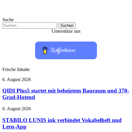
Suche
Suchen
nach:
Unterstütze uns
Kaffeekasse
Frische Inhalte
QIDI
6. August 2026
Plus5
startet
QIDI Plus5 startet mit beheiztem Bauraum und 370-
mit
Grad-Hotend
beheiztem
Bauraum
STABILO
6. August 2026
und
LUNIS
370-
ink
STABILO LUNIS ink verbindet Vokabelheft und
Grad-
verbindet
Lern-App
Hotend
Vokabelheft