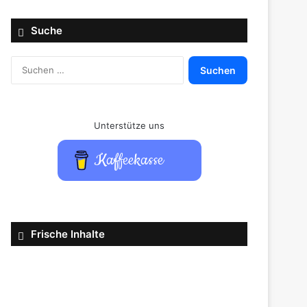
Suche
Suchen
nach:
Unterstütze uns
Kaffeekasse
Frische Inhalte
Jurassic
World
verliert