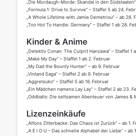
„Die Murdaugh-Morde: Skandal in den Südstaaten“ –
„Formula 1: Drive to Survive“ – Staffel 5 ab 24. Feb
„A Whole Lifetime with Jamie Demetriou“ – ab 28. 
„Too Hot To Handle: Germany“ – Staffel 1 ab 28. Fe
Kinder & Anime
„Detektiv Conan: The Culprit Hanzawa“ – Staffel 1 a
„Make My Day“ – Staffel 1 ab 2. Februar
„My Dad the Bounty Hunter“ – ab 9. Februar
„Vinland Saga“ – Staffel 2 ab 9. Februar
„Aggretsuko“ – Staffel 5 ab 16. Februar
„Ein Mädchen namens Lay Lay“ – Staffel 2 ab 23. F
„Oddballs: Die seltsamen Abenteuer von James & Ma
Lizenzeinkäufe
„Alfons Zitterbacke: Das Chaos ist Zurück“ – ab 1. 
„A E I O U – Das schnelle Alphabet der Liebe“ – ab 