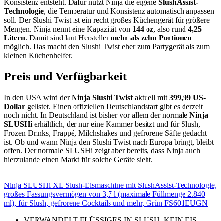
Konsistenz entsteht. Dafür nutzt Ninja die eigene
SlushAssist-
Technologie
, die Temperatur und Konsistenz automatisch anpassen
soll. Der Slushi Twist ist ein recht großes Küchengerät für größere
Mengen. Ninja nennt eine Kapazität von
144 oz
, also rund
4,25
Litern
. Damit sind laut Hersteller
mehr als zehn Portionen
möglich. Das macht den Slushi Twist eher zum Partygerät als zum
kleinen Küchenhelfer.
Preis und Verfügbarkeit
In den USA wird der
Ninja Slushi Twist
aktuell mit
399,99 US-
Dollar
gelistet. Einen offiziellen Deutschlandstart gibt es derzeit
noch nicht. In Deutschland ist bisher vor allem der normale
Ninja
SLUSHi
erhältlich, der nur eine Kammer besitzt und für Slush,
Frozen Drinks, Frappé, Milchshakes und gefrorene Säfte gedacht
ist. Ob und wann Ninja den Slushi Twist nach Europa bringt, bleibt
offen. Der normale SLUSHi zeigt aber bereits, dass Ninja auch
hierzulande einen Markt für solche Geräte sieht.
Ninja SLUSHi XL Slush-Eismaschine mit SlushAssist-Technologie,
großes Fassungsvermögen von 3,7 l (maximale Füllmenge 2.840
ml), für Slush, gefrorene Cocktails und mehr, Grün FS601EUGN
VERWANDELT FLÜSSIGES IN SLUSH, KEIN EIS