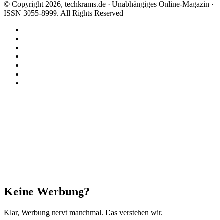
© Copyright 2026, techkrams.de · Unabhängiges Online-Magazin ·
ISSN 3055-8999. All Rights Reserved
Facebook
X
Instagram
Paypal
TikTok
RSS
Threads
Facebook
X
WhatsApp
Telegram
Schaltfläche
"Zurück
zum
Anfang"
Schließen
Keine Werbung?
Klar, Werbung nervt manchmal. Das verstehen wir.