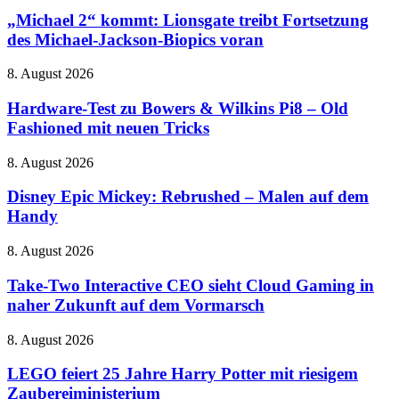
2“
kommt:
„Michael 2“ kommt: Lionsgate treibt Fortsetzung
Lionsgate
des Michael-Jackson-Biopics voran
treibt
Fortsetzung
Hardware-
8. August 2026
des
Test
Michael-
zu
Hardware-Test zu Bowers & Wilkins Pi8 – Old
Jackson-
Bowers
Fashioned mit neuen Tricks
Biopics
&
voran
Wilkins
Disney
8. August 2026
Pi8
Epic
–
Mickey:
Disney Epic Mickey: Rebrushed – Malen auf dem
Old
Rebrushed
Handy
Fashioned
–
mit
Malen
neuen
Take-
8. August 2026
auf
Tricks
Two
dem
Interactive
Take-Two Interactive CEO sieht Cloud Gaming in
Handy
CEO
naher Zukunft auf dem Vormarsch
sieht
Cloud
LEGO
8. August 2026
Gaming
feiert
in
25
LEGO feiert 25 Jahre Harry Potter mit riesigem
naher
Jahre
Zaubereiministerium
Zukunft