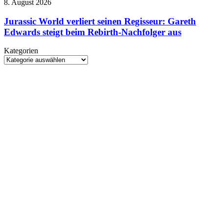
HARPOON
Jurassic
8. August 2026
Kundenkonten
v2
World
betroffen
verliert
Jurassic World verliert seinen Regisseur: Gareth
seinen
Edwards steigt beim Rebirth-Nachfolger aus
Regisseur:
Gareth
Kategorien
Edwards
Kategorien
steigt
beim
Rebirth-
Nachfolger
aus