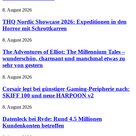
Harry
auf
Potter
dem
THQ
8. August 2026
mit
Vormarsch
Nordic
riesigem
Showcase
THQ Nordic Showcase 2026: Expeditionen in den
Zaubereiministerium
2026:
Horror mit Schrottkarren
Expeditionen
in
The
8. August 2026
den
Adventures
Horror
of
The Adventures of Elliot: The Millennium Tales –
mit
Elliot:
wunderschön, charmant und manchmal etwas zu
Schrottkarren
The
sehr von gestern
Millennium
Tales
Corsair
8. August 2026
–
legt
wunderschön,
bei
Corsair legt bei günstiger Gaming-Peripherie nach:
charmant
günstiger
und
SKIFF 100 und neue HARPOON v2
Gaming-
manchmal
Peripherie
etwas
Datenleck
8. August 2026
nach:
zu
bei
SKIFF
sehr
Ryde:
Datenleck bei Ryde: Rund 4,5 Millionen
100
von
Rund
Kundenkonten betroffen
und
gestern
4,5
neue
Millionen