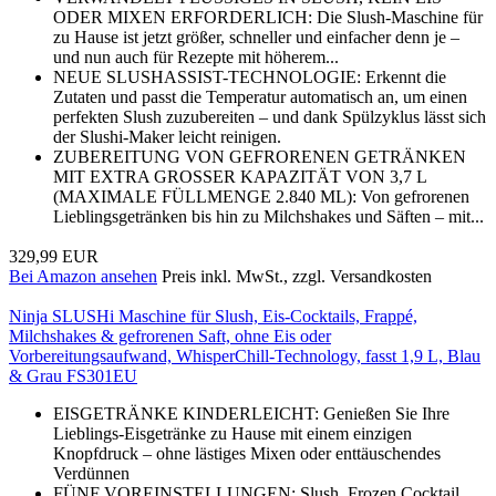
ODER MIXEN ERFORDERLICH: Die Slush-Maschine für
zu Hause ist jetzt größer, schneller und einfacher denn je –
und nun auch für Rezepte mit höherem...
NEUE SLUSHASSIST-TECHNOLOGIE: Erkennt die
Zutaten und passt die Temperatur automatisch an, um einen
perfekten Slush zuzubereiten – und dank Spülzyklus lässt sich
der Slushi-Maker leicht reinigen.
ZUBEREITUNG VON GEFRORENEN GETRÄNKEN
MIT EXTRA GROSSER KAPAZITÄT VON 3,7 L
(MAXIMALE FÜLLMENGE 2.840 ML): Von gefrorenen
Lieblingsgetränken bis hin zu Milchshakes und Säften – mit...
329,99 EUR
Bei Amazon ansehen
Preis inkl. MwSt., zzgl. Versandkosten
Ninja SLUSHi Maschine für Slush, Eis-Cocktails, Frappé,
Milchshakes & gefrorenen Saft, ohne Eis oder
Vorbereitungsaufwand, WhisperChill-Technology, fasst 1,9 L, Blau
& Grau FS301EU
EISGETRÄNKE KINDERLEICHT: Genießen Sie Ihre
Lieblings-Eisgetränke zu Hause mit einem einzigen
Knopfdruck – ohne lästiges Mixen oder enttäuschendes
Verdünnen
FÜNF VOREINSTELLUNGEN: Slush, Frozen Cocktail,