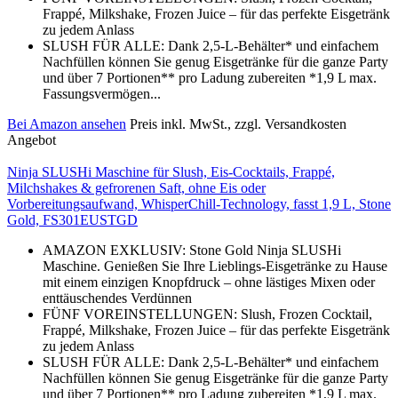
Frappé, Milkshake, Frozen Juice – für das perfekte Eisgetränk
zu jedem Anlass
SLUSH FÜR ALLE: Dank 2,5-L-Behälter* und einfachem
Nachfüllen können Sie genug Eisgetränke für die ganze Party
und über 7 Portionen** pro Ladung zubereiten *1,9 L max.
Fassungsvermögen...
Bei Amazon ansehen
Preis inkl. MwSt., zzgl. Versandkosten
Angebot
Ninja SLUSHi Maschine für Slush, Eis-Cocktails, Frappé,
Milchshakes & gefrorenen Saft, ohne Eis oder
Vorbereitungsaufwand, WhisperChill-Technology, fasst 1,9 L, Stone
Gold, FS301EUSTGD
AMAZON EXKLUSIV: Stone Gold Ninja SLUSHi
Maschine. Genießen Sie Ihre Lieblings-Eisgetränke zu Hause
mit einem einzigen Knopfdruck – ohne lästiges Mixen oder
enttäuschendes Verdünnen
FÜNF VOREINSTELLUNGEN: Slush, Frozen Cocktail,
Frappé, Milkshake, Frozen Juice – für das perfekte Eisgetränk
zu jedem Anlass
SLUSH FÜR ALLE: Dank 2,5-L-Behälter* und einfachem
Nachfüllen können Sie genug Eisgetränke für die ganze Party
und über 7 Portionen** pro Ladung zubereiten *1,9 L max.