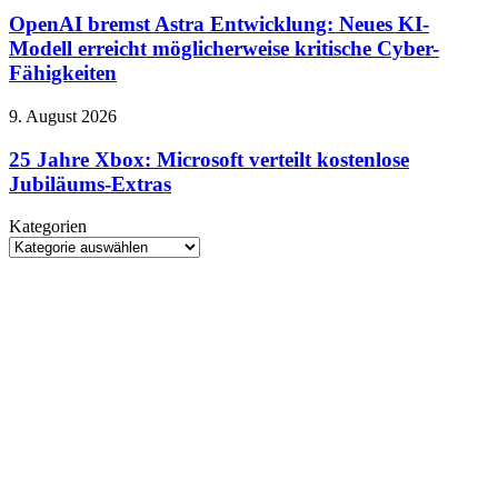
bremst
Börse:
Astra
OpenAI bremst Astra Entwicklung: Neues KI-
55-
Entwicklung:
Modell erreicht möglicherweise kritische Cyber-
Milliarden-
Neues
Deal
Fähigkeiten
KI-
abgeschlossen
Modell
25
9. August 2026
erreicht
Jahre
möglicherweise
Xbox:
25 Jahre Xbox: Microsoft verteilt kostenlose
kritische
Microsoft
Cyber-
Jubiläums-Extras
verteilt
Fähigkeiten
kostenlose
Kategorien
Jubiläums-
Kategorien
Extras