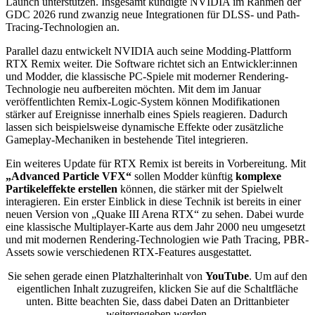
Launch unterstützen. Insgesamt kündigte NVIDIA im Rahmen der
GDC 2026 rund zwanzig neue Integrationen für DLSS- und Path-
Tracing-Technologien an.
Parallel dazu entwickelt NVIDIA auch seine Modding-Plattform
RTX Remix weiter. Die Software richtet sich an Entwickler:innen
und Modder, die klassische PC-Spiele mit moderner Rendering-
Technologie neu aufbereiten möchten. Mit dem im Januar
veröffentlichten Remix-Logic-System können Modifikationen
stärker auf Ereignisse innerhalb eines Spiels reagieren. Dadurch
lassen sich beispielsweise dynamische Effekte oder zusätzliche
Gameplay-Mechaniken in bestehende Titel integrieren.
Ein weiteres Update für RTX Remix ist bereits in Vorbereitung. Mit
„Advanced Particle VFX“
sollen Modder künftig
komplexe
Partikeleffekte erstellen
können, die stärker mit der Spielwelt
interagieren. Ein erster Einblick in diese Technik ist bereits in einer
neuen Version von „Quake III Arena RTX“ zu sehen. Dabei wurde
eine klassische Multiplayer-Karte aus dem Jahr 2000 neu umgesetzt
und mit modernen Rendering-Technologien wie Path Tracing, PBR-
Assets sowie verschiedenen RTX-Features ausgestattet.
Sie sehen gerade einen Platzhalterinhalt von
YouTube
. Um auf den
eigentlichen Inhalt zuzugreifen, klicken Sie auf die Schaltfläche
unten. Bitte beachten Sie, dass dabei Daten an Drittanbieter
weitergegeben werden.