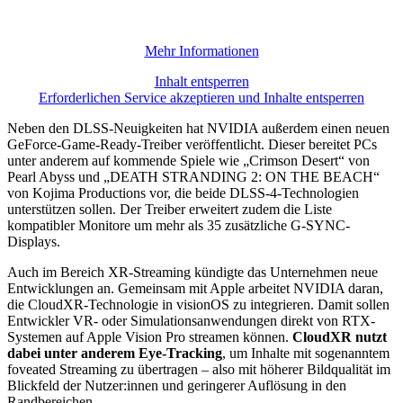
Mehr Informationen
Inhalt entsperren
Erforderlichen Service akzeptieren und Inhalte entsperren
Neben den DLSS-Neuigkeiten hat NVIDIA außerdem einen neuen
GeForce-Game-Ready-Treiber veröffentlicht. Dieser bereitet PCs
unter anderem auf kommende Spiele wie „Crimson Desert“ von
Pearl Abyss und „DEATH STRANDING 2: ON THE BEACH“
von Kojima Productions vor, die beide DLSS-4-Technologien
unterstützen sollen. Der Treiber erweitert zudem die Liste
kompatibler Monitore um mehr als 35 zusätzliche G-SYNC-
Displays.
Auch im Bereich XR-Streaming kündigte das Unternehmen neue
Entwicklungen an. Gemeinsam mit Apple arbeitet NVIDIA daran,
die CloudXR-Technologie in visionOS zu integrieren. Damit sollen
Entwickler VR- oder Simulationsanwendungen direkt von RTX-
Systemen auf Apple Vision Pro streamen können.
CloudXR nutzt
dabei unter anderem Eye-Tracking
, um Inhalte mit sogenanntem
foveated Streaming zu übertragen – also mit höherer Bildqualität im
Blickfeld der Nutzer:innen und geringerer Auflösung in den
Randbereichen.