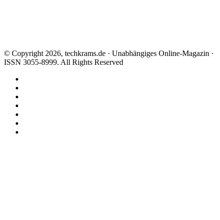
© Copyright 2026, techkrams.de · Unabhängiges Online-Magazin ·
ISSN 3055-8999. All Rights Reserved
Facebook
X
Instagram
Paypal
TikTok
RSS
Threads
Facebook
X
WhatsApp
Telegram
Schaltfläche
"Zurück
zum
Anfang"