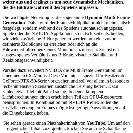
weiter aus und ergänzt es um neue dynamische Mechaniken,
die die Bildrate während des Spielens anpassen.
Die wichtigste Neuerung ist die sogenannte
Dynamic Multi Frame
Generation
. Dabei wird der Frame-Multiplikator nicht mehr statisch
festgelegt, sondern während des Spielens automatisch angepasst.
Spiele oder die NVIDIA-App können so in Echtzeit entscheiden,
wie viele zusätzliche Bilder generiert werden, um eine zuvor
definierte Zielbildrate zu erreichen oder sich an die
Bildwiederholfrequenz eines Monitors anzupassen. Ziel ist ein
ausgewogenes Verhältnis aus Bildrate, visueller Stabilität und
Reaktionsgeschwindigkeit.
Parallel dazu erweitert NVIDIA die Multi Frame Generation um
einen neuen 6X-Modus. Diese Variante ist speziell für Besitzer der
GeForce-RTX-50-Serie vorgesehen und soll vor allem in besonders
rechenintensiven Szenarien zusätzliche Leistung liefern. Dazu
zählen etwa Titel mit Path Tracing, in denen komplexe
Lichtberechnungen einen erheblichen Teil der GPU-Ressourcen
beanspruchen. In Kombination mit NVIDIA Reflex sollen die
zusätzlich erzeugten Frames möglichst geringe Auswirkungen auf
die Eingabelatenz haben.
Sie sehen gerade einen Platzhalterinhalt von
YouTube
. Um auf den
eigentlichen Inhalt zuzugreifen, klicken Sie auf die Schaltfläche