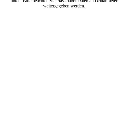
unten. Bitte beachten Sie, dass dabei Daten an Drittanbieter
weitergegeben werden.