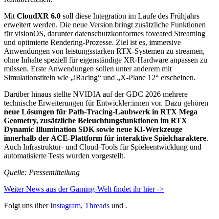
Mit
CloudXR 6.0
soll diese Integration im Laufe des Frühjahrs
erweitert werden. Die neue Version bringt zusätzliche Funktionen
für visionOS, darunter datenschutzkonformes foveated Streaming
und optimierte Rendering-Prozesse. Ziel ist es, immersive
Anwendungen von leistungsstarken RTX-Systemen zu streamen,
ohne Inhalte speziell für eigenständige XR-Hardware anpassen zu
müssen. Erste Anwendungen sollen unter anderem mit
Simulationstiteln wie „iRacing“ und „X-Plane 12“ erscheinen.
Darüber hinaus stellte NVIDIA auf der GDC 2026 mehrere
technische Erweiterungen für Entwickler:innen vor. Dazu gehören
neue Lösungen für Path-Tracing-Laubwerk in RTX Mega
Geometry, zusätzliche Beleuchtungsfunktionen im RTX
Dynamic Illumination SDK sowie neue KI-Werkzeuge
innerhalb der ACE-Plattform für interaktive Spielcharaktere
.
Auch Infrastruktur- und Cloud-Tools für Spieleentwicklung und
automatisierte Tests wurden vorgestellt.
Quelle: Pressemitteilung
Weiter News aus der Gaming-Welt findet ihr hier ->
Folgt uns über
Instagram
,
Threads
und .