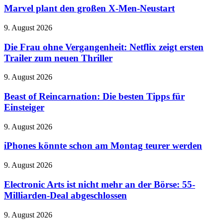
Levels
den
Marvel plant den großen X-Men-Neustart
kostenlos
großen
X-
Die
9. August 2026
Men-
Frau
Neustart
ohne
Die Frau ohne Vergangenheit: Netflix zeigt ersten
Vergangenheit:
Trailer zum neuen Thriller
Netflix
zeigt
Beast
9. August 2026
ersten
of
Trailer
Reincarnation:
Beast of Reincarnation: Die besten Tipps für
zum
Die
Einsteiger
neuen
besten
Thriller
Tipps
iPhones
9. August 2026
für
könnte
Einsteiger
schon
iPhones könnte schon am Montag teurer werden
am
Montag
Electronic
9. August 2026
teurer
Arts
werden
ist
Electronic Arts ist nicht mehr an der Börse: 55-
nicht
Milliarden-Deal abgeschlossen
mehr
an
OpenAI
9. August 2026
der