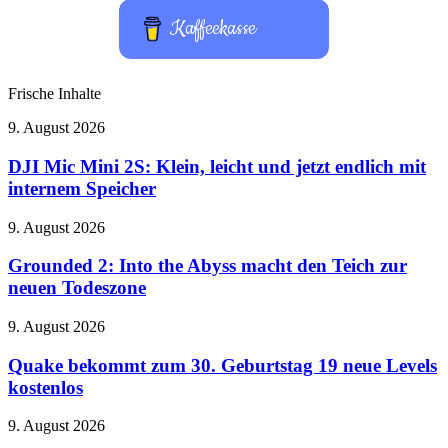
Kaffeekasse
Frische Inhalte
DJI
9. August 2026
Mic
Mini
DJI Mic Mini 2S: Klein, leicht und jetzt endlich mit
2S:
internem Speicher
Klein,
leicht
Grounded
9. August 2026
und
2:
jetzt
Into
Grounded 2: Into the Abyss macht den Teich zur
endlich
the
neuen Todeszone
mit
Abyss
internem
macht
Speicher
Quake
9. August 2026
den
bekommt
Teich
zum
Quake bekommt zum 30. Geburtstag 19 neue Levels
zur
30.
kostenlos
neuen
Geburtstag
Todeszone
19
Marvel
9. August 2026
neue
plant