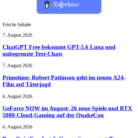
Kaffeekasse
Frische Inhalte
ChatGPT
7. August 2026
Free
bekommt
ChatGPT Free bekommt GPT-5.6 Luna und
GPT-
unbegrenzte Text-Chats
5.6
Luna
Primetime:
7. August 2026
und
Robert
unbegrenzte
Pattinson
Primetime: Robert Pattinson geht im neuen A24-
Text-
geht
Film auf Täterjagd
Chats
im
neuen
GeForce
6. August 2026
A24-
NOW
Film
im
GeForce NOW im August: 26 neue Spiele und RTX
auf
August:
5080-Cloud-Gaming auf der QuakeCon
Täterjagd
26
neue
Bose
6. August 2026
Spiele
QuietComfort
und
2.