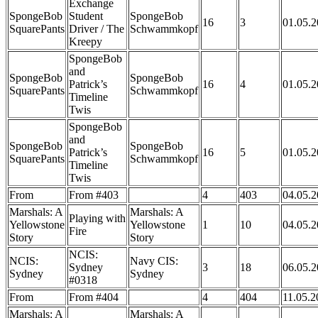
Exchange
SpongeBob
Student
SpongeBob
16
3
01.05.
SquarePants
Driver / The
Schwammkopf
Kreepy
SpongeBob
and
SpongeBob
SpongeBob
Patrick’s
16
4
01.05.
SquarePants
Schwammkopf
Timeline
Twis
SpongeBob
and
SpongeBob
SpongeBob
Patrick’s
16
5
01.05.
SquarePants
Schwammkopf
Timeline
Twis
From
From #403
4
403
04.05.
Marshals: A
Marshals: A
Playing with
Yellowstone
Yellowstone
1
10
04.05.
Fire
Story
Story
NCIS:
NCIS:
Navy CIS:
Sydney
3
18
06.05.
Sydney
Sydney
#0318
From
From #404
4
404
11.05.2
Marshals: A
Marshals: A