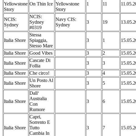
Yellowstone
On Thin Ice
Yellowstone
1
11
11.05.2
Story
Story
NCIS:
NCIS:
Navy CIS:
Sydney
3
19
13.05.
Sydney
Sydney
#0319
Stessa
Italia Shore
Spiaggia,
3
1
15.05.
Stesso Mare
Italia Shore
Good Vibes
3
2
15.05.
Cascate Di
Italia Shore
3
3
15.05.
Follia
Italia Shore
Che circo!
3
4
15.05.
Un Posto Al
Italia Shore
3
5
15.05.
Shore
Dall‘
Australia
Italia Shore
3
6
15.05.
Con
Rumore
Capri,
Sorrento E
Italia Shore
Tutto
3
7
15.05.
Cambia In