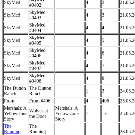
SkyMed
4
2
21.05.
#0402
SkyMed
SkyMed
4
3
21.05.
#0403
SkyMed
SkyMed
4
4
21.05.
#0404
SkyMed
SkyMed
4
5
21.05.
#0405
SkyMed
SkyMed
4
6
21.05.
#0406
SkyMed
SkyMed
4
7
21.05.
#0407
SkyMed
SkyMed
4
8
21.05.
#0408
The Dutton
The Dutton
1
3
24.05.
Ranch
Ranch
From
From #406
4
406
25.05.
Marshals: A
Marshals: A
Wolves at
Yellowstone
Yellowstone
1
13
25.05.
the Door
Story
Story
The
The
Running
Running
28.05.