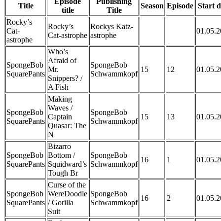
Episode
Publishing
Title
Season
Episode
Start d
title
Title
Rocky’s
Rocky’s
Rockys Katz-
Cat-
01.05.
Cat-astrophe
astrophe
astrophe
Who’s
Afraid of
SpongeBob
SpongeBob
Mr.
15
12
01.05.
SquarePants
Schwammkopf
Snippers? /
A Fish
Making
Waves /
SpongeBob
SpongeBob
Captain
15
13
01.05.
SquarePants
Schwammkopf
Quasar: The
N
Bizarro
SpongeBob
Bottom /
SpongeBob
16
1
01.05.
SquarePants
Squidward’s
Schwammkopf
Tough Br
Curse of the
SpongeBob
WereDoodle
SpongeBob
16
2
01.05.
SquarePants
/ Gorilla
Schwammkopf
Suit