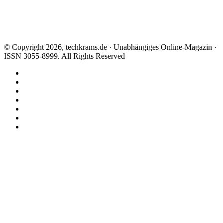
© Copyright 2026, techkrams.de · Unabhängiges Online-Magazin ·
ISSN 3055-8999. All Rights Reserved
Facebook
X
Instagram
Paypal
TikTok
RSS
Threads
Facebook
X
WhatsApp
Telegram
Schaltfläche
"Zurück
zum
Anfang"