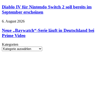
IV
Gemini
für
Diablo IV für Nintendo Switch 2 soll bereits im
Nintendo
September erscheinen
Switch
2
Neue
6. August 2026
soll
„Baywatch“-
bereits
Serie
Neue „Baywatch“-Serie läuft in Deutschland bei
im
läuft
Prime Video
September
in
erscheinen
Deutschland
Kategorien
bei
Kategorien
Prime
Video