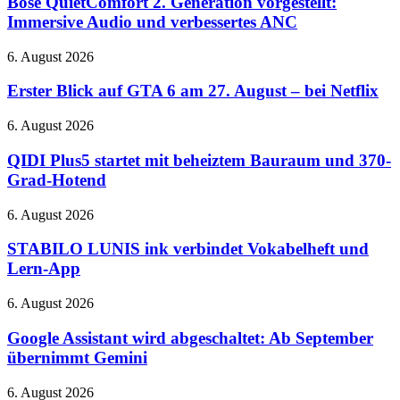
Bose QuietComfort 2. Generation vorgestellt:
RTX
Generation
Immersive Audio und verbessertes ANC
5080-
vorgestellt:
Cloud-
Immersive
Gaming
Erster
6. August 2026
Audio
auf
Blick
und
der
auf
Erster Blick auf GTA 6 am 27. August – bei Netflix
verbessertes
QuakeCon
GTA
ANC
6
QIDI
6. August 2026
am
Plus5
27.
startet
QIDI Plus5 startet mit beheiztem Bauraum und 370-
August
mit
Grad-Hotend
–
beheiztem
bei
Bauraum
STABILO
6. August 2026
Netflix
und
LUNIS
370-
ink
STABILO LUNIS ink verbindet Vokabelheft und
Grad-
verbindet
Lern-App
Hotend
Vokabelheft
und
Google
6. August 2026
Lern-
Assistant
App
wird
Google Assistant wird abgeschaltet: Ab September
abgeschaltet:
übernimmt Gemini
Ab
September
Diablo
6. August 2026
übernimmt