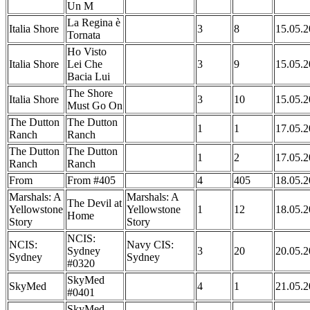
Un M
La Regina è
Italia Shore
3
8
15.05.
Tornata
Ho Visto
Italia Shore
Lei Che
3
9
15.05.
Bacia Lui
The Shore
Italia Shore
3
10
15.05.
Must Go On
The Dutton
The Dutton
1
1
17.05.
Ranch
Ranch
The Dutton
The Dutton
1
2
17.05.
Ranch
Ranch
From
From #405
4
405
18.05.
Marshals: A
Marshals: A
The Devil at
Yellowstone
Yellowstone
1
12
18.05.
Home
Story
Story
NCIS:
NCIS:
Navy CIS:
Sydney
3
20
20.05.
Sydney
Sydney
#0320
SkyMed
SkyMed
4
1
21.05.
#0401
SkyMed