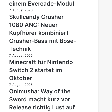
einem Evercade-Modul
Klassiker
landen
Skullcandy
7. August 2026
auf
Crusher
Skullcandy Crusher
einem
1080
1080 ANC: Neuer
Evercade-
ANC:
Modul
Neuer
Kopfhörer kombiniert
Kopfhörer
Crusher-Bass mit Bose-
kombiniert
Crusher-
Technik
Bass
Minecraft
7. August 2026
mit
für
Minecraft für Nintendo
Bose-
Nintendo
Technik
Switch 2 startet im
Switch
2
Oktober
startet
Onimusha:
7. August 2026
im
Way
Onimusha: Way of the
Oktober
of
Sword macht kurz vor
the
Sword
Release richtig Lust auf
macht