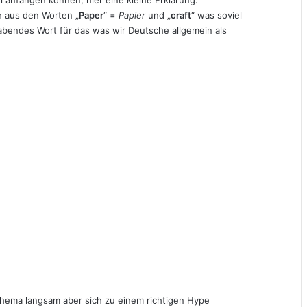
iel anfangen können, hier eine kleine Erklärung:
h aus den Worten „
Paper
“ =
Papier
und „
craft
“ was soviel
rabendes Wort für das was wir Deutsche allgemein als
 Thema langsam aber sich zu einem richtigen Hype