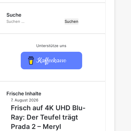
Suche
Suchen
nach:
Unterstütze uns
Kaffeekasse
Frische Inhalte
Frisch
7. August 2026
auf
Frisch auf 4K UHD Blu-
4K
Ray: Der Teufel trägt
UHD
Blu-
Prada 2 – Meryl
Ray: