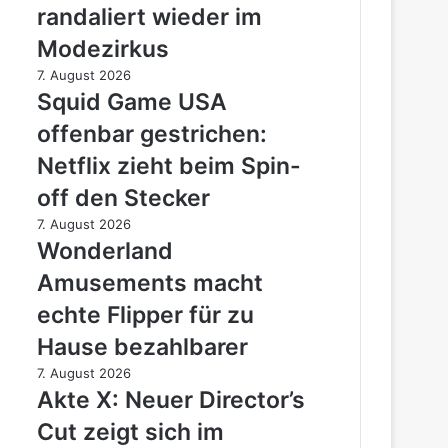
randaliert wieder im
Der
Teufel
Modezirkus
trägt
Squid
7. August 2026
Prada
Game
Squid Game USA
2
USA
–
offenbar gestrichen:
offenbar
Meryl
gestrichen:
Netflix zieht beim Spin-
randaliert
Netflix
wieder
off den Stecker
zieht
im
beim
Wonderland
7. August 2026
Modezirkus
Spin-
Amusements
Wonderland
off
macht
Amusements macht
den
echte
Stecker
Flipper
echte Flipper für zu
für
Hause bezahlbarer
zu
Hause
Akte
7. August 2026
bezahlbarer
X:
Akte X: Neuer Director’s
Neuer
Cut zeigt sich im
Director’s