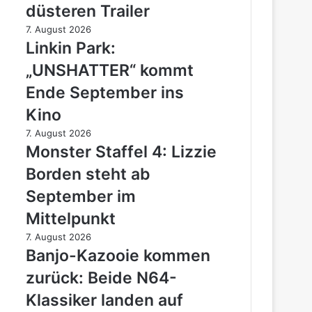
Cut
düsteren Trailer
zeigt
Linkin
7. August 2026
sich
Park:
Linkin Park:
im
„UNSHATTER“
düsteren
„UNSHATTER“ kommt
kommt
Trailer
Ende
Ende September ins
September
Kino
ins
Kino
Monster
7. August 2026
Staffel
Monster Staffel 4: Lizzie
4:
Borden steht ab
Lizzie
Borden
September im
steht
Mittelpunkt
ab
September
Banjo-
7. August 2026
im
Kazooie
Banjo-Kazooie kommen
Mittelpunkt
kommen
zurück: Beide N64-
zurück:
Beide
Klassiker landen auf
N64-