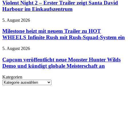
2
Violent Night 2 – Erster Trailer zeigt Santa David
Unterwasserwelt
–
erschienen
Harbour im Einkaufszentrum
Erster
Trailer
Milestone
5. August 2026
zeigt
heizt
Santa
mit
Milestone heizt mit neuem Trailer zu HOT
David
neuem
WHEELS Infinite Rush mit Rush-Squad-System ein
Harbour
Trailer
im
zu
Einkaufszentrum
Capcom
5. August 2026
HOT
veröffentlicht
WHEELS
neue
Capcom veröffentlicht neue Monster Hunter Wilds
Infinite
Monster
Demo und kündigt globale Meisterschaft an
Rush
Hunter
mit
Wilds
Rush-
Kategorien
Demo
Squad-
Kategorien
und
System
kündigt
ein
globale
Meisterschaft
an