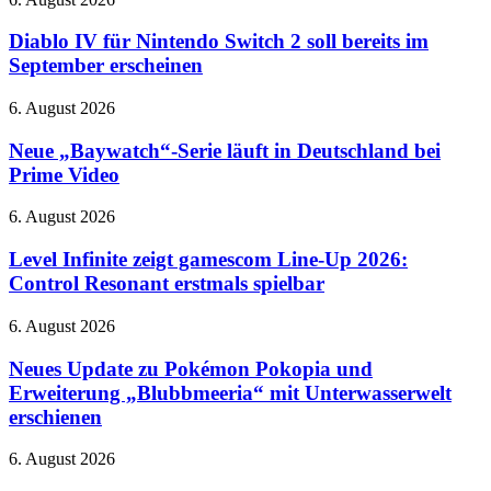
übernimmt
IV
Gemini
für
Diablo IV für Nintendo Switch 2 soll bereits im
Nintendo
September erscheinen
Switch
2
Neue
6. August 2026
soll
„Baywatch“-
bereits
Serie
Neue „Baywatch“-Serie läuft in Deutschland bei
im
läuft
Prime Video
September
in
erscheinen
Deutschland
Level
6. August 2026
bei
Infinite
Prime
zeigt
Level Infinite zeigt gamescom Line-Up 2026:
Video
gamescom
Control Resonant erstmals spielbar
Line-
Up
Neues
6. August 2026
2026:
Update
Control
zu
Neues Update zu Pokémon Pokopia und
Resonant
Pokémon
Erweiterung „Blubbmeeria“ mit Unterwasserwelt
erstmals
Pokopia
spielbar
erschienen
und
Erweiterung
Violent
6. August 2026
„Blubbmeeria“
Night
mit