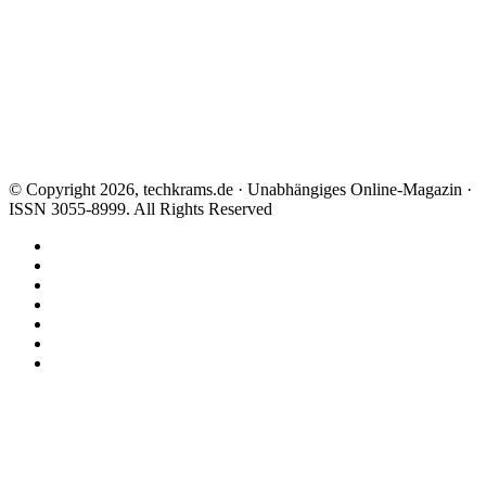
© Copyright 2026, techkrams.de · Unabhängiges Online-Magazin ·
ISSN 3055-8999. All Rights Reserved
Facebook
X
Instagram
Paypal
TikTok
RSS
Threads
Facebook
X
WhatsApp
Telegram
Schaltfläche
"Zurück
zum
Anfang"