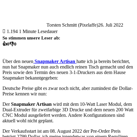
Torsten Schmitt (Pixelaffe)
26. Juli 2022
1.194
1 Minute Lesedauer
So stimmen unsere Leser ab:
👍
0
👎
0
Über den neuen
Snapmaker Artisan
hatte ich ja bereits berichtet,
nun hat Snapmaker nun auch endlich reinen Tisch gemacht und den
Preis sowie den Termin des neuen 3-1-Druckers aus dem Hause
Snapmaker bekanntgegeben:
Deutsche Preise gibt es zwar noch nicht, aber zumindest die Dollar-
Preise kennen wir nun:
Der
Snapmaker Artisan
wird mit dem 10-Watt Laser Modul, dem
Dual-Extruder für zweifarbige 3D Drucke und dem neuen 200 Watt
CNC Modul ausgeliefert werden. Andere Konfigurationen sind
aktuell wohl nicht geplant.
Der Verkaufsstart ist am 08. August 2022 der Pre-Order Preis
beträgt 2799 Dollar, ich meine irgendetwas von einem Regulären