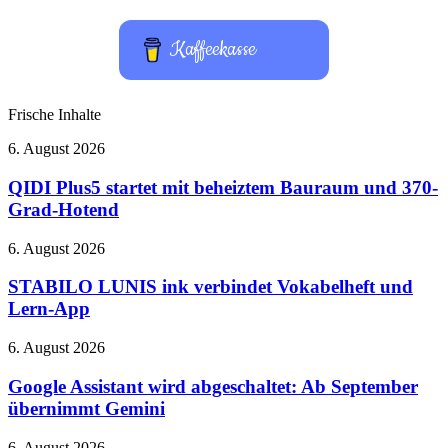
Kaffeekasse
Frische Inhalte
QIDI
6. August 2026
Plus5
startet
QIDI Plus5 startet mit beheiztem Bauraum und 370-
mit
Grad-Hotend
beheiztem
Bauraum
STABILO
6. August 2026
und
LUNIS
370-
ink
STABILO LUNIS ink verbindet Vokabelheft und
Grad-
verbindet
Lern-App
Hotend
Vokabelheft
und
Google
6. August 2026
Lern-
Assistant
App
wird
Google Assistant wird abgeschaltet: Ab September
abgeschaltet:
übernimmt Gemini
Ab
September
Diablo
6. August 2026