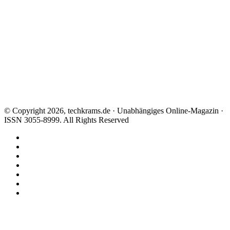
© Copyright 2026, techkrams.de · Unabhängiges Online-Magazin ·
ISSN 3055-8999. All Rights Reserved
Facebook
X
Instagram
Paypal
TikTok
RSS
Threads
Facebook
X
WhatsApp
Telegram
Schaltfläche
"Zurück
zum