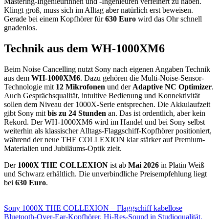
Mastering-Ingenieurinnen und -Ingenieuren verfeinert zu haben.
Klingt groß, muss sich im Alltag aber natürlich erst beweisen.
Gerade bei einem Kopfhörer für
630 Euro
wird das Ohr schnell
gnadenlos.
Technik aus dem WH-1000XM6
Beim Noise Cancelling nutzt Sony nach eigenen Angaben Technik
aus dem
WH-1000XM6
. Dazu gehören die Multi-Noise-Sensor-
Technologie mit
12 Mikrofonen
und der
Adaptive NC Optimizer
.
Auch Gesprächsqualität, intuitive Bedienung und Konnektivität
sollen dem Niveau der 1000X-Serie entsprechen. Die Akkulaufzeit
gibt Sony mit
bis zu 24 Stunden
an. Das ist ordentlich, aber kein
Rekord. Der WH-1000XM6 wird im Handel und bei Sony selbst
weiterhin als klassischer Alltags-Flaggschiff-Kopfhörer positioniert,
während der neue THE COLLEXION klar stärker auf Premium-
Materialien und Jubiläums-Optik zielt.
Der
1000X THE COLLEXION
ist ab
Mai 2026
in Platin Weiß
und Schwarz erhältlich. Die unverbindliche Preisempfehlung liegt
bei
630 Euro
.
Sony 1000X THE COLLEXION – Flaggschiff kabellose
Bluetooth-Over-Ear-Kopfhörer, Hi-Res-Sound in Studioqualität,