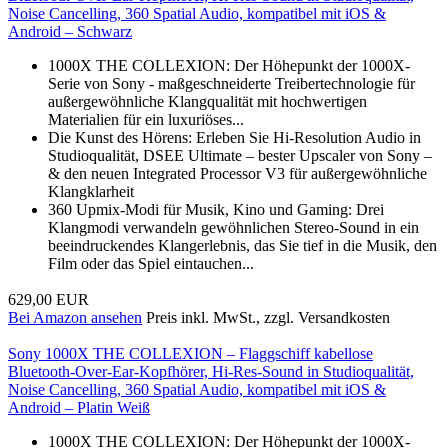
Noise Cancelling, 360 Spatial Audio, kompatibel mit iOS &
Android – Schwarz
1000X THE COLLEXION: Der Höhepunkt der 1000X-
Serie von Sony - maßgeschneiderte Treibertechnologie für
außergewöhnliche Klangqualität mit hochwertigen
Materialien für ein luxuriöses...
Die Kunst des Hörens: Erleben Sie Hi-Resolution Audio in
Studioqualität, DSEE Ultimate – bester Upscaler von Sony –
& den neuen Integrated Processor V3 für außergewöhnliche
Klangklarheit
360 Upmix-Modi für Musik, Kino und Gaming: Drei
Klangmodi verwandeln gewöhnlichen Stereo-Sound in ein
beeindruckendes Klangerlebnis, das Sie tief in die Musik, den
Film oder das Spiel eintauchen...
629,00 EUR
Bei Amazon ansehen
Preis inkl. MwSt., zzgl. Versandkosten
Sony 1000X THE COLLEXION – Flaggschiff kabellose
Bluetooth-Over-Ear-Kopfhörer, Hi-Res-Sound in Studioqualität,
Noise Cancelling, 360 Spatial Audio, kompatibel mit iOS &
Android – Platin Weiß
1000X THE COLLEXION: Der Höhepunkt der 1000X-