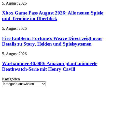
Kultserie
Xbox
5. August 2026
Atlantis
Game
–
Pass
Xbox Game Pass August 2026: Alle neuen Spiele
Doku-
August
Reihe
und Termine im Überblick
2026:
beleuchtet
Alle
Rätsel-
Fire
5. August 2026
neuen
Design
Emblem:
Spiele
der
Fortune’s
Fire Emblem: Fortune’s Weave Direct zeigt neue
und
Neuinterpretation
Weave
Details zu Story, Helden und Spielsystemen
Termine
Direct
im
zeigt
Überblick
Warhammer
5. August 2026
neue
40.000:
Details
Amazon
Warhammer 40.000: Amazon plant animierte
zu
plant
Deathwatch-Serie mit Henry Cavill
Story,
animierte
Helden
Deathwatch-
und
Kategorien
Serie
Spielsystemen
Kategorien
mit
Henry
Cavill