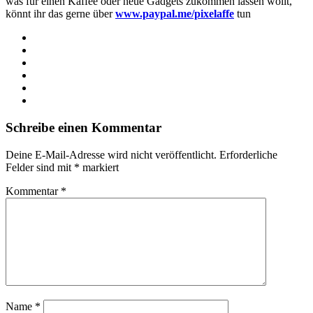
was für einen Kaffee oder neue Gadgets zukommen lassen wollt,
könnt ihr das gerne über
www.paypal.me/pixelaffe
tun
Webseite
Facebook
X
LinkedIn
YouTube
Instagram
Schreibe einen Kommentar
Deine E-Mail-Adresse wird nicht veröffentlicht.
Erforderliche
Felder sind mit
*
markiert
Kommentar
*
Name
*