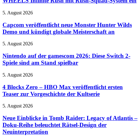
WHEELS Infinite Rush mit Rush-Squad-System ein
Harbour
Trailer
im
zu
Einkaufszentrum
Capcom
5. August 2026
HOT
veröffentlicht
WHEELS
neue
Capcom veröffentlicht neue Monster Hunter Wilds
Infinite
Monster
Demo und kündigt globale Meisterschaft an
Rush
Hunter
mit
Wilds
Rush-
Nintendo
5. August 2026
Demo
Squad-
auf
und
System
der
Nintendo auf der gamescom 2026: Diese Switch 2-
kündigt
ein
gamescom
Spiele sind am Stand spielbar
globale
2026:
Meisterschaft
Diese
an
4
5. August 2026
Switch
Blocks
2-
Zero
4 Blocks Zero – HBO Max veröffentlicht ersten
Spiele
–
Teaser zur Vorgeschichte der Kultserie
sind
HBO
am
Max
Stand
Neue
5. August 2026
veröffentlicht
spielbar
Einblicke
ersten
in
Neue Einblicke in Tomb Raider: Legacy of Atlantis –
Teaser
Tomb
Doku-Reihe beleuchtet Rätsel-Design der
zur
Raider:
Vorgeschichte
Neuinterpretation
Legacy
der
of