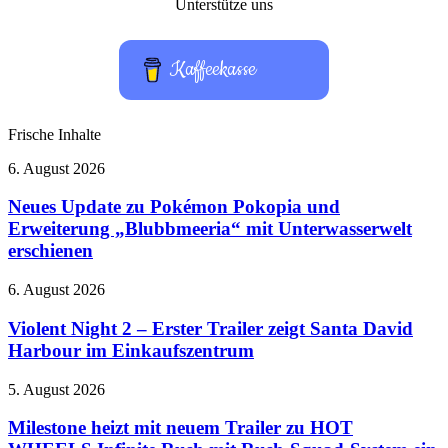
nach:
Unterstütze uns
Kaffeekasse
Frische Inhalte
Neues
6. August 2026
Update
zu
Neues Update zu Pokémon Pokopia und
Pokémon
Erweiterung „Blubbmeeria“ mit Unterwasserwelt
Pokopia
erschienen
und
Erweiterung
Violent
6. August 2026
„Blubbmeeria“
Night
mit
2
Violent Night 2 – Erster Trailer zeigt Santa David
Unterwasserwelt
–
erschienen
Harbour im Einkaufszentrum
Erster
Trailer
Milestone
5. August 2026
zeigt
heizt
Santa
mit
Milestone heizt mit neuem Trailer zu HOT
David
neuem