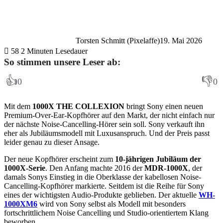
Torsten Schmitt (Pixelaffe)
19. Mai 2026
58
2 Minuten Lesedauer
So stimmen unsere Leser ab:
👍
👎
0
0
Mit dem
1000X THE COLLEXION
bringt Sony einen neuen
Premium-Over-Ear-Kopfhörer auf den Markt, der nicht einfach nur
der nächste Noise-Cancelling-Hörer sein soll. Sony verkauft ihn
eher als Jubiläumsmodell mit Luxusanspruch. Und der Preis passt
leider genau zu dieser Ansage.
Der neue Kopfhörer erscheint zum
10-jährigen Jubiläum der
1000X-Serie
. Den Anfang machte 2016 der
MDR-1000X
, der
damals Sonys Einstieg in die Oberklasse der kabellosen Noise-
Cancelling-Kopfhörer markierte. Seitdem ist die Reihe für Sony
eines der wichtigsten Audio-Produkte geblieben. Der aktuelle
WH-
1000XM6
wird von Sony selbst als Modell mit besonders
fortschrittlichem Noise Cancelling und Studio-orientiertem Klang
beworben.