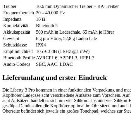
Treiber
10,6 mm Dynamischer Treiber + BA-Treiber
Frequenzbereich
20 – 40.000 Hz
Impedanz
16 Ω
Konnektivität
Bluetooth 5
Akkukapazität
500 mAh in Ladeschale, 65 mAh je Hörer
Gewicht
6 g pro Hörer, 52,8 g Ladeschale
Schutzklasse
IPX4
Empfindlichkeit
105 ± 3 dB (1 kHz @1 mW)
Bluetooth Profile
AVRCP1.6, A2DP1.3, HFP1.7
Audio-Codecs
SBC, AAC, LDAC
Lieferumfang und erster Eindruck
Die Liberty 3 Pro kommen in einer funktionalen Verpackung und mac
Kopfhörer-Ladecase acht verschiedene Aufsätze zum Vorschein. Auf d
acht Aufsätzen handelt es sich um vier Silikon-Tips und vier Siliko
gestülpt. Damit sollen die Kopfhörer optimal im Ohr sitzen und auch b
Oberseite befindet sich jeweils ein großes Touchpad, welches zur