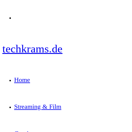
Menü
techkrams.de
Home
Streaming & Film